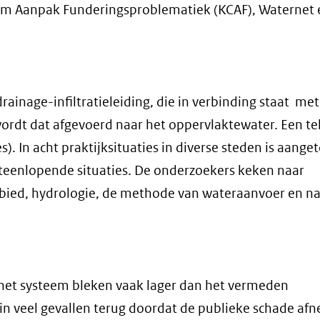
rum Aanpak Funderingsproblematiek (KCAF), Waternet 
rainage-infiltratieleiding, die in verbinding staat met
wordt dat afgevoerd naar het oppervlaktewater. Een te
es). In acht praktijksituaties in diverse steden is aang
uiteenlopende situaties. De onderzoekers keken naar
bied, hydrologie, de methode van wateraanvoer en na
het systeem bleken vaak lager dan het vermeden
n veel gevallen terug doordat de publieke schade af