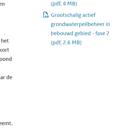
(pdf, 4 MB)
en
Grootschalig actief
grondwaterpeilbeheer in
bebouwd gebied - fase 2
 het
(pdf, 2.6 MB)
kort
etoond
ar de
neemt.