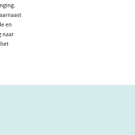
nging.
Daarnaast
le en
g naar
 het