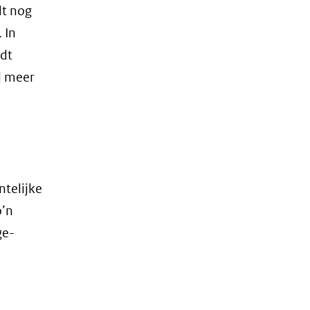
dt nog
 In
rdt
l meer
telijke
o’n
ge-