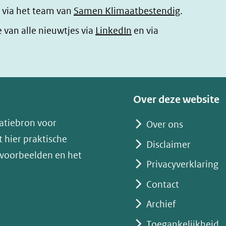
 via het team van
Samen Klimaatbestendig
.
(opent
e van alle nieuwtjes via
LinkedIn
en via
in
nieuw
venster)
(verwijst
Over deze website
naar
atiebron voor
Over ons
een
 hier praktische
andere
Disclaimer
 voorbeelden en het
website)
Privacyverklaring
Contact
Archief
Toegankelijkheid