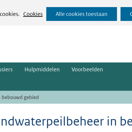
Ga
 cookies.
Cookies
Alle cookies toestaan
naar
ge)
de
inhoud
siers
Hulpmiddelen
Voorbeelden
in bebouwd gebied
rondwaterpeilbeheer in 