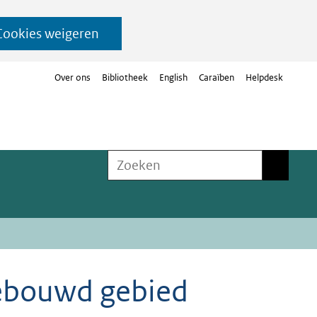
Cookies weigeren
Over ons
Bibliotheek
English
Caraïben
Helpdesk
Zoeken
Zoeken
bebouwd gebied