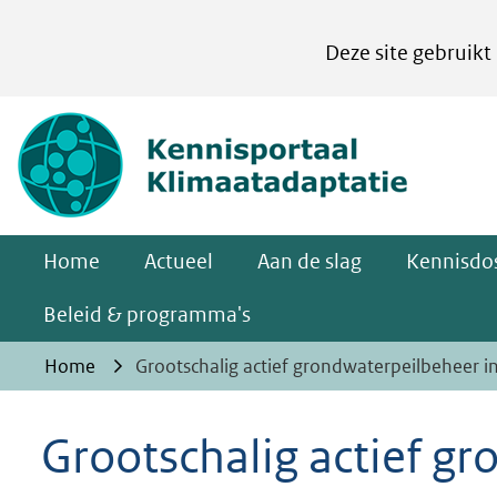
Cookies
Deze site gebruikt
instellen
Hier
(naar homepa
kan
het
gebruik
van
Home
Actueel
Aan de slag
Kennisdos
cookies
op
Beleid & programma's
deze
Home
Grootschalig actief grondwaterpeilbeheer 
website
worden
Grootschalig actief g
toegestaan
of