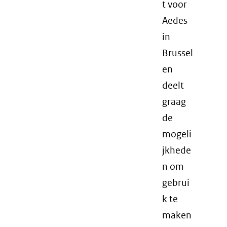
t voor
Aedes
in
Brussel
en
deelt
graag
de
mogeli
jkhede
n om
gebrui
k te
maken