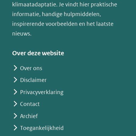
l
klimaatadaptatie. Je vindt hier praktische
andere
(verwijst
(verwijst
(verwijst
u
informatie, handige hulpmiddelen,
website)
naar
naar
naar
e
inspirerende voorbeelden en het laatste
een
een
een
s
nieuws.
andere
andere
andere
k
website)
website)
website)
y
Over deze website
(opent
in
Over ons
nieuw
Disclaimer
venster)
(verwijst
Privacyverklaring
naar
Contact
een
Archief
andere
website)
Toegankelijkheid