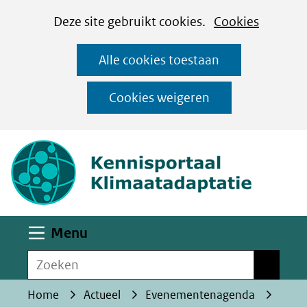
Cookies
Ga
Hier
Deze site gebruikt cookies.
Cookies
instellen
naar
kan
Alle cookies toestaan
de
het
inhoud
gebruik
Cookies weigeren
van
(naar homepa
cookies
op
deze
website
worden
Uitklappen
Menu
toegestaan
Zoeken
of
Zoeken
geweigerd.
Home
Actueel
Evenementenagenda