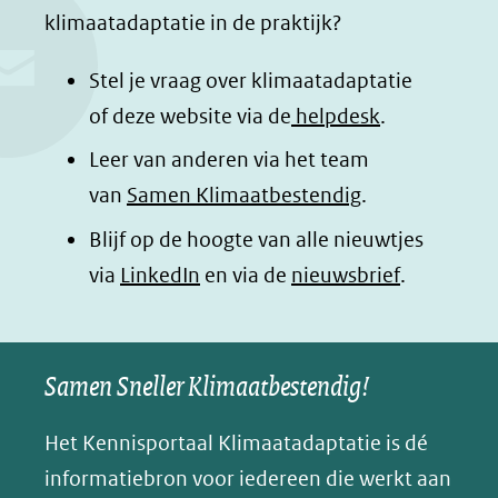
klimaatadaptatie in de praktijk?
n
n
n
p
o
o
o
a
Stel je vraag over klimaatadaptatie
p
p
p
g
of deze website via de
helpdesk
.
F
L
W
i
Leer van anderen via het team
a
i
h
n
van
Samen Klimaatbestendig
.
c
n
a
a
e
k
t
d
Blijf op de hoogte van alle nieuwtjes
b
e
s
e
(opent
via
LinkedIn
en via de
nieuwsbrief
.
o
d
a
l
in
o
I
p
e
nieuw
k
n
p
n
Samen Sneller Klimaatbestendig!
venster)
(opent
(opent
(opent
o
(verwijst
in
in
in
p
Het Kennisportaal Klimaatadaptatie is dé
naar
nieuw
nieuw
nieuw
B
informatiebron voor iedereen die werkt aan
een
venster)
venster)
venster)