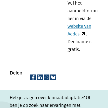
Vul het
aanmeldformu
lier in via de
website van
Aedes
(opent
.
Deelname is
in
gratis.
nieuw
venster)
(verwijst
naar
Delen
een
D
D
D
D
andere
e
e
e
e
website)
Heb je vragen over klimaatadaptatie? Of
l
l
l
z
ben je op zoek naar ervaringen met
e
e
e
e