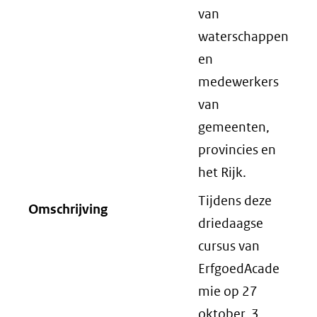
van
waterschappen
en
medewerkers
van
gemeenten,
provincies en
het Rijk.
Tijdens deze
Omschrijving
driedaagse
cursus van
ErfgoedAcade
mie op 27
oktober, 3