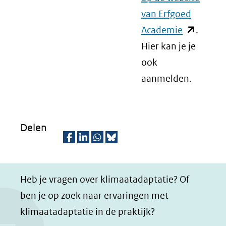
van Erfgoed
Academie
(opent
.
Hier kan je je
in
ook
nieuw
aanmelden.
venster)
(verwijst
naar
een
Delen
andere
D
D
D
D
website)
e
e
e
e
Heb je vragen over klimaatadaptatie? Of
l
l
l
z
ben je op zoek naar ervaringen met
e
e
e
e
klimaatadaptatie in de praktijk?
n
n
n
p