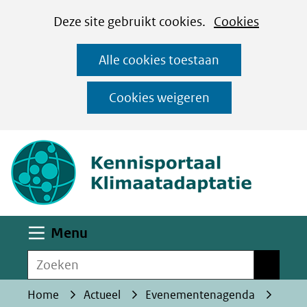
Cookies
Ga
Hier
Deze site gebruikt cookies.
Cookies
instellen
naar
kan
Alle cookies toestaan
de
het
inhoud
gebruik
Cookies weigeren
van
(naar homepa
cookies
op
deze
website
worden
Uitklappen
Menu
toegestaan
Zoeken
of
Zoeken
geweigerd.
Home
Actueel
Evenementenagenda