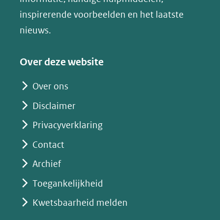
website)
naar
naar
naar
e
inspirerende voorbeelden en het laatste
een
een
een
s
nieuws.
andere
andere
andere
k
website)
website)
website)
y
Over deze website
(opent
in
Over ons
nieuw
Disclaimer
venster)
(verwijst
Privacyverklaring
naar
Contact
een
Archief
andere
website)
Toegankelijkheid
Kwetsbaarheid melden