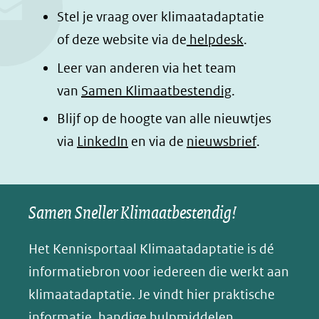
o
o
o
a
Stel je vraag over klimaatadaptatie
p
p
p
g
of deze website via de
helpdesk
.
F
L
W
i
Leer van anderen via het team
a
i
h
n
van
Samen Klimaatbestendig
.
c
n
a
a
e
k
t
d
Blijf op de hoogte van alle nieuwtjes
b
e
s
e
(opent
via
LinkedIn
en via de
nieuwsbrief
.
o
d
a
l
in
o
I
p
e
nieuw
k
n
p
n
Samen Sneller Klimaatbestendig!
venster)
(opent
(opent
(opent
o
(verwijst
in
in
in
p
Het Kennisportaal Klimaatadaptatie is dé
naar
nieuw
nieuw
nieuw
B
informatiebron voor iedereen die werkt aan
een
venster)
venster)
venster)
l
klimaatadaptatie. Je vindt hier praktische
andere
(verwijst
(verwijst
(verwijst
u
informatie, handige hulpmiddelen,