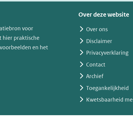
venster)
(verwijst
Over deze website
naar
atiebron voor
Over ons
een
 hier praktische
andere
Disclaimer
 voorbeelden en het
website)
Privacyverklaring
Contact
Archief
Toegankelijkheid
Kwetsbaarheid me