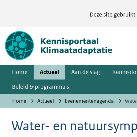
Cookies
Deze site gebruikt
instellen
Hier
(naar homepa
kan
het
gebruik
van
Home
Actueel
Aan de slag
Kennisdos
cookies
op
Beleid & programma's
deze
Home
Actueel
Evenementenagenda
Wate
website
worden
Water- en natuursym
toegestaan
of