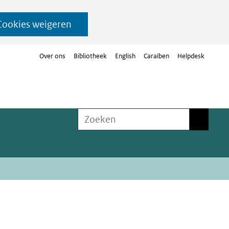
Cookies weigeren
Over ons
Bibliotheek
English
Caraïben
Helpdesk
Zoeken
Zoeken