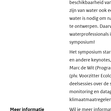
beschikbaarheid van
zijn van water ook 
water is nodig om n
te ontwerpen. Daar
waterprofessionals i
symposium!
Het symposium start
en andere keynotes,
Marc de Wit (Progra
(plv. Voorzitter Eco
deelsessies over d
monitoring en datag
klimaatmaatregelen
Meer informatie
Wil je meer informa