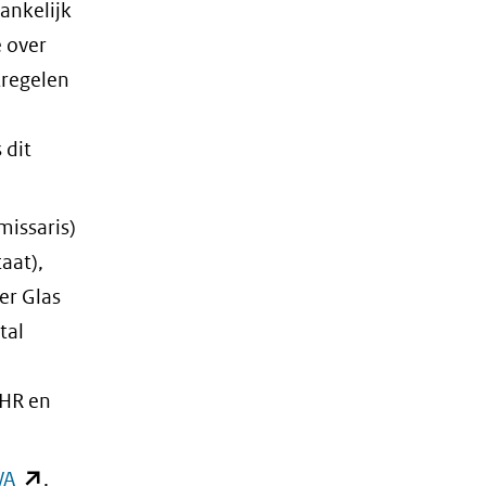
ankelijk
 over
tregelen
 dit
missaris)
aat),
er Glas
tal
VHR en
WA
(opent
.