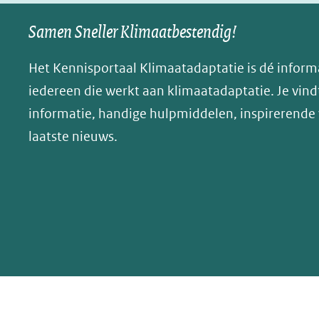
o
d
l
Samen Sneller Klimaatbestendig!
o
I
e
k
n
n
Het Kennisportaal Klimaatadaptatie is dé inform
(opent
(opent
o
iedereen die werkt aan klimaatadaptatie. Je vindt
in
in
p
informatie, handige hulpmiddelen, inspirerende
nieuw
nieuw
B
laatste nieuws.
venster)
venster)
l
(verwijst
(verwijst
u
naar
naar
e
een
een
s
andere
andere
k
website)
website)
y
(opent
in