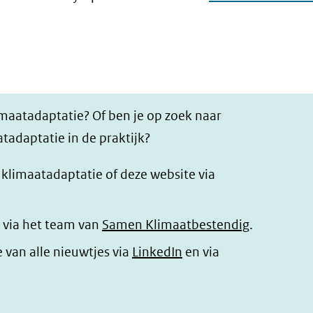
imaatadaptatie? Of ben je op zoek naar
tadaptatie in de praktijk?
r klimaatadaptatie of deze website via
 via het team van
Samen Klimaatbestendig
.
(opent
e van alle nieuwtjes via
LinkedIn
en via
in
nieuw