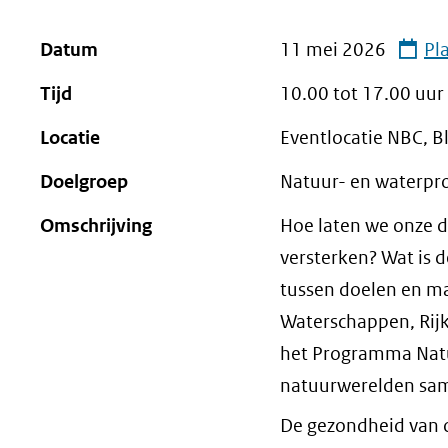
geweigerd.
Datum
11 mei 2026
Pl
Tijd
10.00 tot
17.00
uur
Locatie
Eventlocatie NBC, B
Doelgroep
Natuur- en waterpro
Omschrijving
Hoe laten we onze d
versterken? Wat is 
tussen doelen en ma
Waterschappen, Rij
het Programma Natu
natuurwerelden same
De gezondheid van o