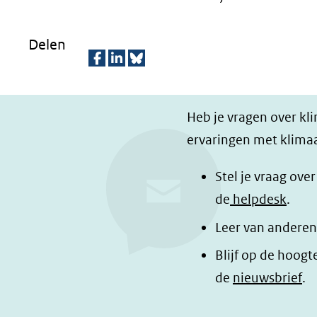
Delen
D
D
D
e
e
e
Heb je vragen over kl
l
l
z
ervaringen met klimaa
e
e
e
n
n
p
Stel je vraag ove
o
o
a
de
helpdesk
.
p
p
g
Leer van anderen
F
L
i
a
i
n
Blijf op de hoogt
c
n
a
de
nieuwsbrief
.
e
k
d
b
e
e