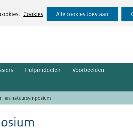
Ga
 cookies.
Cookies
Alle cookies toestaan
naar
ge)
de
inhoud
siers
Hulpmiddelen
Voorbeelden
r- en natuursymposium
posium