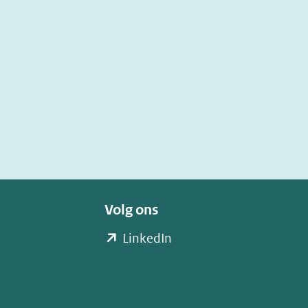
website)
Volg ons
(opent
LinkedIn
in
nieuw
venster)