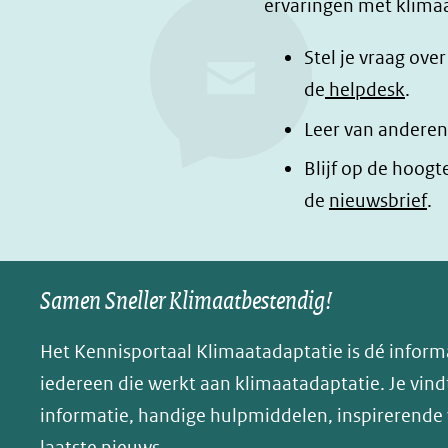
ervaringen met klimaa
e
e
e
n
n
p
Stel je vraag ove
o
o
a
de
helpdesk
.
p
p
g
Leer van anderen
F
L
i
a
i
n
Blijf op de hoogt
c
n
a
de
nieuwsbrief
.
e
k
d
b
e
e
o
d
l
Samen Sneller Klimaatbestendig!
o
I
e
k
n
n
Het Kennisportaal Klimaatadaptatie is dé inform
(opent
(opent
o
iedereen die werkt aan klimaatadaptatie. Je vindt
in
in
p
informatie, handige hulpmiddelen, inspirerende
nieuw
nieuw
B
laatste nieuws.