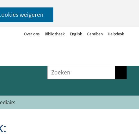
Cookies weigeren
Over ons
Bibliotheek
English
Caraïben
Helpdesk
Zoeken
Zoeken
ediairs
k: