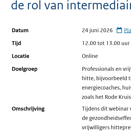
de rol van intermediai
geweigerd.
Datum
24 juni 2026
Pl
Tijd
12.00 tot
13.00
uur
Locatie
Online
Doelgroep
Professionals en vri
hitte, bijvoorbeeld
energiecoaches, huis
zoals het Rode Kru
Omschrijving
Tijdens dit webinar
de gezondheidseffec
vrijwilligers hittep