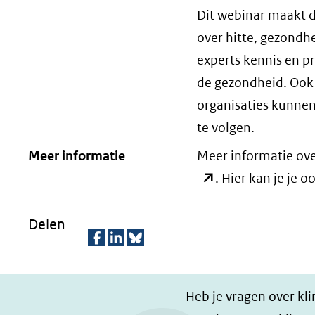
Dit webinar maakt de
over hitte, gezondh
experts kennis en pr
de gezondheid. Ook
organisaties kunnen
te volgen.
Meer informatie
Meer informatie ove
. Hier kan je je 
Delen
D
D
D
e
e
e
Heb je vragen over kl
l
l
z