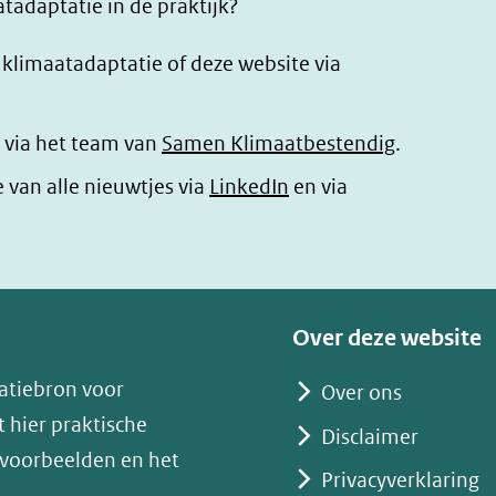
tadaptatie in de praktijk?
r klimaatadaptatie of deze website via
 via het team van
Samen Klimaatbestendig
.
(opent
e van alle nieuwtjes via
LinkedIn
en via
in
nieuw
venster)
(verwijst
Over deze website
naar
atiebron voor
Over ons
een
 hier praktische
andere
Disclaimer
 voorbeelden en het
website)
Privacyverklaring