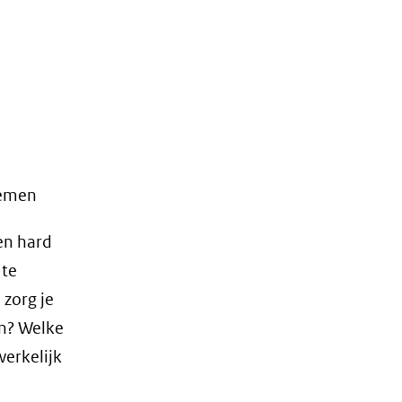
nemen
en hard
 te
 zorg je
n? Welke
erkelijk