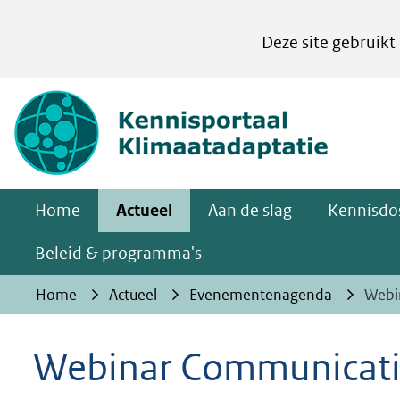
Cookies
Deze site gebruikt
instellen
Hier
(naar homepa
kan
het
gebruik
van
Home
Actueel
Aan de slag
Kennisdos
cookies
op
Beleid & programma's
deze
Home
Actueel
Evenementenagenda
Webin
website
worden
Webinar Communicatie 
toegestaan
of