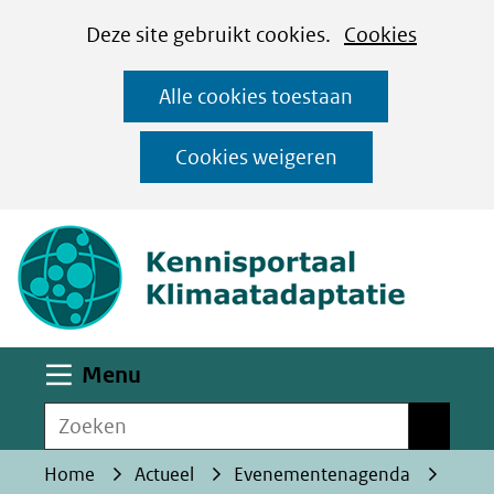
Cookies
Ga
Hier
Deze site gebruikt cookies.
Cookies
instellen
naar
kan
Alle cookies toestaan
de
het
inhoud
gebruik
Cookies weigeren
van
(naar homepa
cookies
op
deze
website
worden
Uitklappen
Menu
toegestaan
Zoeken
of
Zoeken
geweigerd.
Home
Actueel
Evenementenagenda