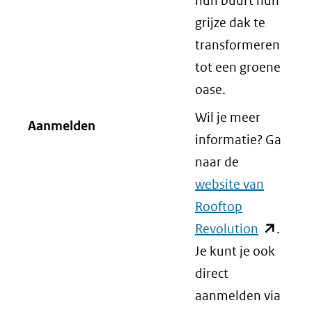
hun buurt hun
grijze dak te
transformeren
tot een groene
oase.
Wil je meer
Aanmelden
informatie? Ga
naar de
website van
Rooftop
Revolution
(opent
.
Je kunt je ook
in
direct
nieuw
aanmelden via
venster)