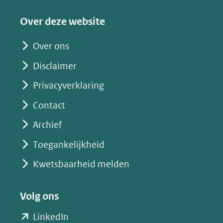
website)
website)
website)
y
Over deze website
(opent
in
Over ons
nieuw
Disclaimer
venster)
(verwijst
Privacyverklaring
naar
Contact
een
Archief
andere
website)
Toegankelijkheid
Kwetsbaarheid melden
Volg ons
(opent
LinkedIn