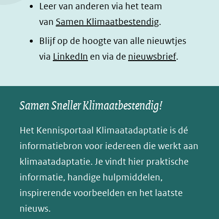
Leer van anderen via het team
a
i
h
n
van
Samen Klimaatbestendig
.
c
n
a
a
e
k
t
d
Blijf op de hoogte van alle nieuwtjes
b
e
s
e
(opent
via
LinkedIn
en via de
nieuwsbrief
.
o
d
a
l
in
o
I
p
e
nieuw
k
n
p
n
Samen Sneller Klimaatbestendig!
venster)
(opent
(opent
(opent
o
(verwijst
in
in
in
p
Het Kennisportaal Klimaatadaptatie is dé
naar
nieuw
nieuw
nieuw
B
informatiebron voor iedereen die werkt aan
een
venster)
venster)
venster)
l
klimaatadaptatie. Je vindt hier praktische
andere
(verwijst
(verwijst
(verwijst
u
informatie, handige hulpmiddelen,
website)
naar
naar
naar
e
inspirerende voorbeelden en het laatste
een
een
een
s
nieuws.
andere
andere
andere
k