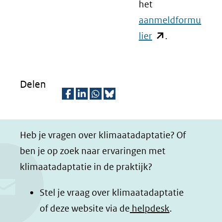
het
(verwijst
aanmeldformu
naar
lier
(opent
.
een
in
andere
nieuw
website)
venster)
Delen
(verwijst
D
D
D
D
naar
e
e
e
e
een
Heb je vragen over klimaatadaptatie? Of
l
l
l
z
andere
ben je op zoek naar ervaringen met
e
e
e
e
website)
klimaatadaptatie in de praktijk?
n
n
n
p
o
o
o
a
Stel je vraag over klimaatadaptatie
p
p
p
g
of deze website via de
helpdesk
.
F
L
W
i