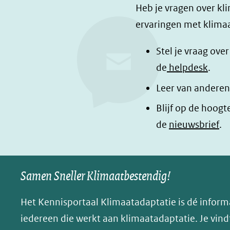
Heb je vragen over kl
l
l
z
ervaringen met klimaa
e
e
e
n
n
p
Stel je vraag ove
o
o
a
de
helpdesk
.
p
p
g
Leer van anderen
F
L
i
a
i
n
Blijf op de hoogt
c
n
a
de
nieuwsbrief
.
e
k
d
b
e
e
o
d
l
Samen Sneller Klimaatbestendig!
o
I
e
k
n
n
Het Kennisportaal Klimaatadaptatie is dé inform
(opent
(opent
o
iedereen die werkt aan klimaatadaptatie. Je vindt
in
in
p