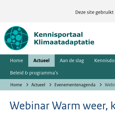
Cookies
Deze site gebruikt
instellen
Hier
(naar homepa
kan
het
gebruik
van
Home
Actueel
Aan de slag
Kennisdos
cookies
op
Beleid & programma's
deze
Home
Actueel
Evenementenagenda
Webi
website
worden
Webinar Warm weer, 
toegestaan
of