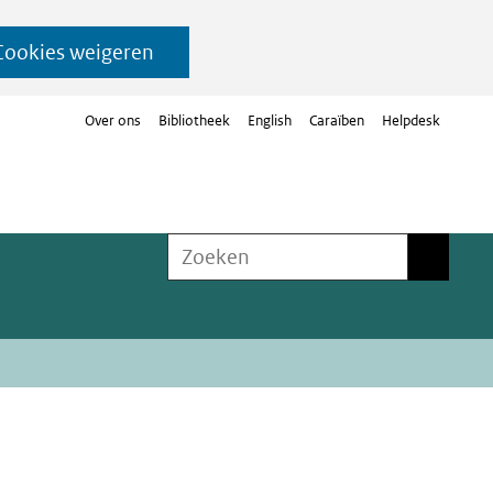
Cookies weigeren
Over ons
Bibliotheek
English
Caraïben
Helpdesk
Zoeken
Zoeken