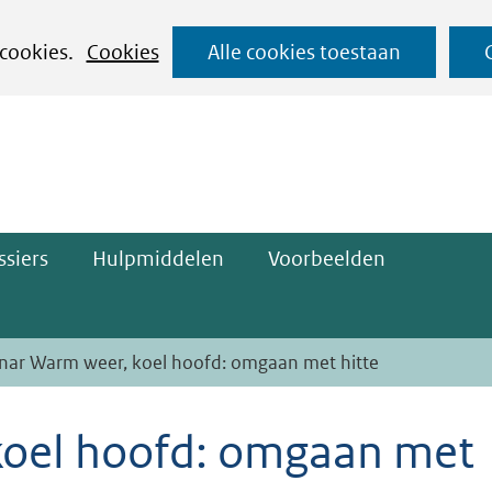
Ga
 cookies.
Cookies
Alle cookies toestaan
naar
ge)
de
inhoud
siers
Hulpmiddelen
Voorbeelden
nar Warm weer, koel hoofd: omgaan met hitte
koel hoofd: omgaan met