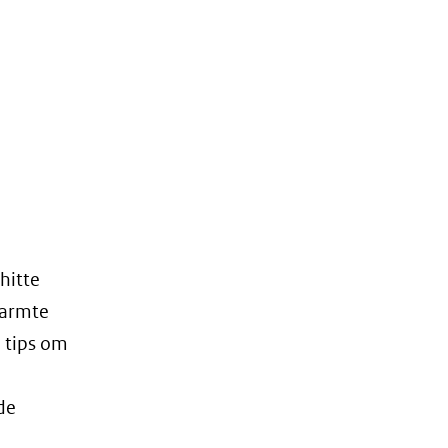
hitte
warmte
e tips om
l
de