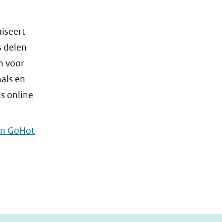
niseert
s delen
n voor
als en
s online
an GoHot
(opent
in
nieuw
venster)
(verwijst
naar