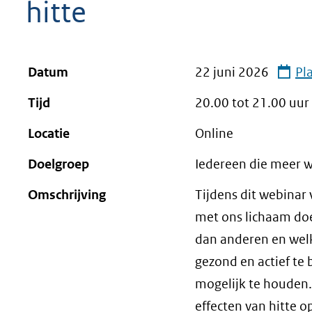
hitte
geweigerd.
Datum
22 juni 2026
Pl
Tijd
20.00 tot
21.00
uur
Locatie
Online
Doelgroep
Iedereen die meer 
Omschrijving
Tijdens dit webinar
met ons lichaam d
dan anderen en welk
gezond en actief te
mogelijk te houden
effecten van hitte 