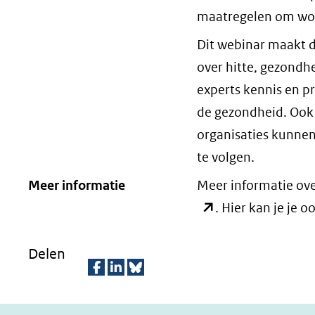
maatregelen om wo
Dit webinar maakt de
over hitte, gezondh
experts kennis en pr
de gezondheid. Ook
organisaties kunnen
te volgen.
Meer informatie
Meer informatie ove
. Hier kan je je 
Delen
D
D
D
e
e
e