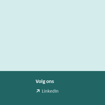
een
andere
website)
Volg ons
(opent
LinkedIn
in