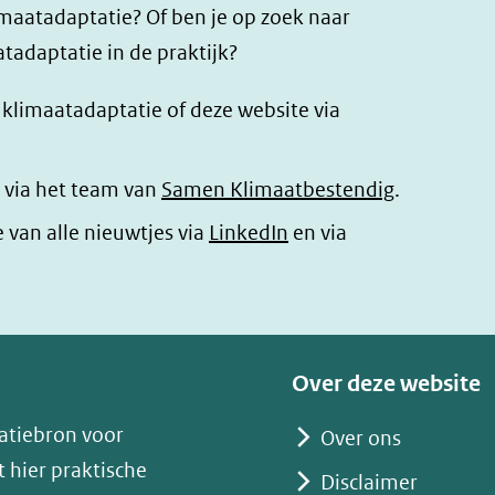
imaatadaptatie? Of ben je op zoek naar
tadaptatie in de praktijk?
r klimaatadaptatie of deze website via
 via het team van
Samen Klimaatbestendig
.
(opent
e van alle nieuwtjes via
LinkedIn
en via
in
nieuw
venster)
(verwijst
Over deze website
naar
atiebron voor
Over ons
een
 hier praktische
andere
Disclaimer