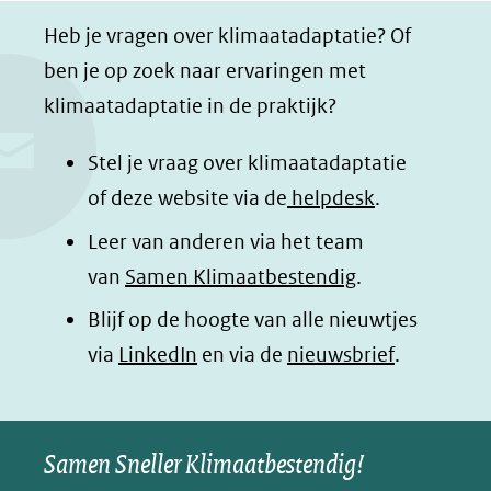
e
e
e
e
Heb je vragen over klimaatadaptatie? Of
l
l
l
z
ben je op zoek naar ervaringen met
e
e
e
e
klimaatadaptatie in de praktijk?
n
n
n
p
o
o
o
a
Stel je vraag over klimaatadaptatie
p
p
p
g
of deze website via de
helpdesk
.
F
L
W
i
Leer van anderen via het team
a
i
h
n
van
Samen Klimaatbestendig
.
c
n
a
a
e
k
t
d
Blijf op de hoogte van alle nieuwtjes
b
e
s
e
(opent
via
LinkedIn
en via de
nieuwsbrief
.
o
d
a
l
in
o
I
p
e
nieuw
k
n
p
n
Samen Sneller Klimaatbestendig!
venster)
(opent
(opent
(opent
o