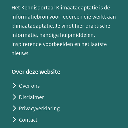
(verwijst
in
in
in
p
Het Kennisportaal Klimaatadaptatie is dé
naar
nieuw
nieuw
nieuw
B
informatiebron voor iedereen die werkt aan
een
venster)
venster)
venster)
l
klimaatadaptatie. Je vindt hier praktische
andere
(verwijst
(verwijst
(verwijst
u
informatie, handige hulpmiddelen,
website)
naar
naar
naar
e
inspirerende voorbeelden en het laatste
een
een
een
s
nieuws.
andere
andere
andere
k
website)
website)
website)
y
Over deze website
(opent
in
Over ons
nieuw
Disclaimer
venster)
(verwijst
Privacyverklaring
naar
Contact
een