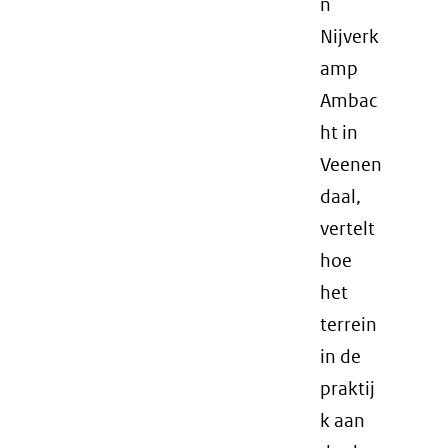
n
Nijverk
amp
Ambac
ht in
Veenen
daal,
vertelt
hoe
het
terrein
in de
praktij
k aan