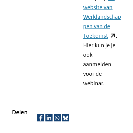
website van
Werklandschap
pen van de
Toekomst
(opent
.
Hier kun je je
in
ook
nieuw
aanmelden
venster)
voor de
(verwijst
webinar.
naar
een
andere
website)
Delen
D
D
D
D