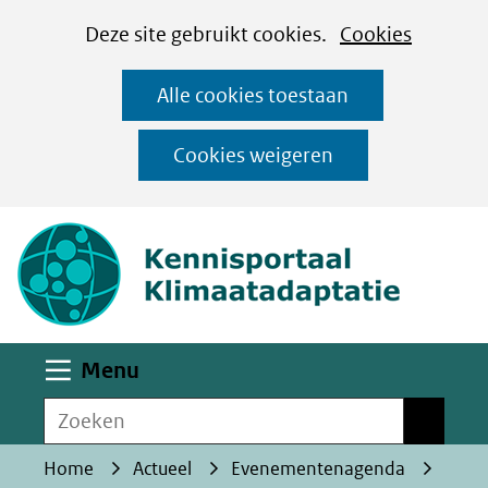
Cookies
Ga
Hier
Deze site gebruikt cookies.
Cookies
instellen
naar
kan
Alle cookies toestaan
de
het
inhoud
gebruik
Cookies weigeren
van
(naar homepa
cookies
op
deze
website
worden
Uitklappen
Menu
toegestaan
Zoeken
of
Zoeken
geweigerd.
Home
Actueel
Evenementenagenda