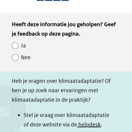
D
D
D
D
e
e
e
e
Kopie
Heeft deze informatie jou geholpen? Geef
l
l
l
z
van
je feedback op deze pagina.
e
e
e
e
Paginawaardering
n
n
n
p
Ja
o
o
o
a
Nee
p
p
p
g
F
L
W
i
a
i
h
n
Heb je vragen over klimaatadaptatie? Of
c
n
a
a
ben je op zoek naar ervaringen met
e
k
t
d
klimaatadaptatie in de praktijk?
b
e
s
e
o
d
a
l
Stel je vraag over klimaatadaptatie
o
I
p
e
of deze website via de
helpdesk
.
k
n
p
n