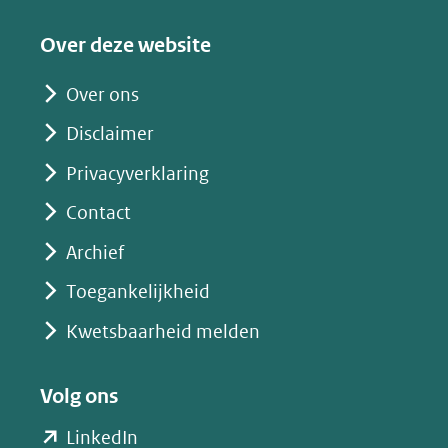
een
Over deze website
andere
website)
Over ons
Disclaimer
Privacyverklaring
Contact
Archief
Toegankelijkheid
Kwetsbaarheid melden
Volg ons
(opent
LinkedIn