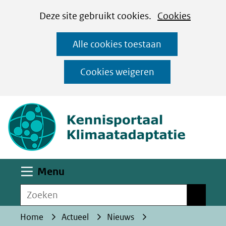
Cookies
Ga
Hier
Deze site gebruikt cookies.
Cookies
instellen
naar
kan
Alle cookies toestaan
de
het
inhoud
gebruik
Cookies weigeren
van
(naar homepa
cookies
op
deze
website
worden
Uitklappen
Menu
toegestaan
Zoeken
of
Zoeken
geweigerd.
Home
Actueel
Nieuws