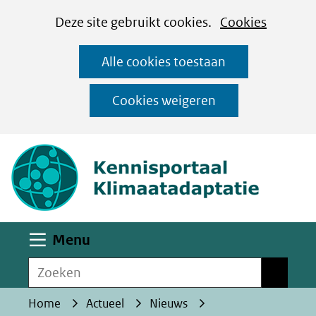
Cookies
Ga
Hier
Deze site gebruikt cookies.
Cookies
instellen
naar
kan
Alle cookies toestaan
de
het
inhoud
gebruik
Cookies weigeren
van
(naar homepa
cookies
op
deze
website
worden
Uitklappen
Menu
toegestaan
Zoeken
of
Zoeken
geweigerd.
Home
Actueel
Nieuws