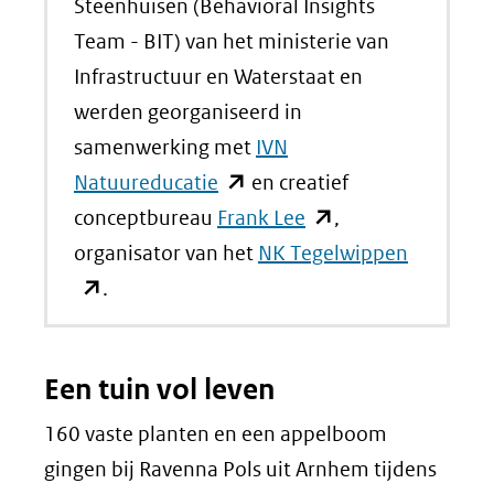
Steenhuisen (Behavioral Insights
Team - BIT) van het ministerie van
Infrastructuur en Waterstaat en
werden georganiseerd in
samenwerking met
IVN
(opent
Natuureducatie
en creatief
in
(opent
conceptbureau
Frank Lee
,
nieuw
in
(opent
organisator van het
NK Tegelwippen
venster)
nieuw
in
.
(verwijst
venster)
nieuw
naar
(verwijst
venster)
Een tuin vol leven
een
naar
(verwijst
andere
een
naar
160 vaste planten en een appelboom
website)
andere
een
gingen bij Ravenna Pols uit Arnhem tijdens