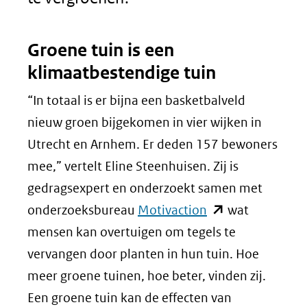
Groene tuin is een
klimaatbestendige tuin
“In totaal is er bijna een basketbalveld
nieuw groen bijgekomen in vier wijken in
Utrecht en Arnhem. Er deden 157 bewoners
mee,” vertelt Eline Steenhuisen. Zij is
gedragsexpert en onderzoekt samen met
(opent
onderzoeksbureau
Motivaction
wat
in
mensen kan overtuigen om tegels te
nieuw
vervangen door planten in hun tuin. Hoe
venster)
meer groene tuinen, hoe beter, vinden zij.
(verwijst
Een groene tuin kan de effecten van