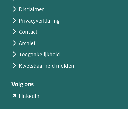
Disclaimer
Privacyverklaring
Contact
Archief
Toegankelijkheid
Kwetsbaarheid melden
Volg ons
(opent
LinkedIn
in
nieuw
venster)