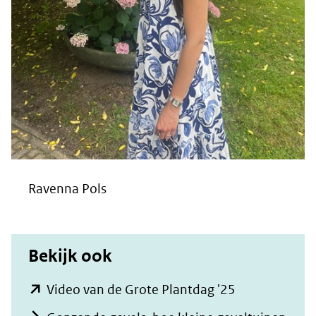
Ravenna Pols
Bekijk ook
(opent
Video van de Grote Plantdag '25
in