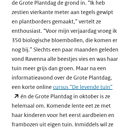
website)
andere
de Grote Plantdag de grond in. “Ik heb
website)
zestien vierkante meter aan tegels gewipt
en plantborders gemaakt,” vertelt ze
enthousiast. “Voor mijn verjaardag vroeg ik
350 biologische bloembollen, die komen er
nog bij.” Slechts een paar maanden geleden
vond Ravenna alle beestjes vies en was haar
tuin meer grijs dan groen. Maar na een
informatieavond over de Grote Plantdag,
(opent
een korte online
cursus “De levende tuin”
in
én de Grote Plantdag in oktober is ze
nieuw
helemaal om. Komende lente eet ze met
venster
haar kinderen voor het eerst aardbeien en
(verwijs
frambozen uit eigen tuin. Inmiddels wil ze