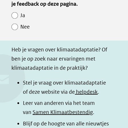
van
je feedback op deze pagina.
e
e
e
e
Paginawaardering
n
n
n
p
Ja
o
o
o
a
Nee
p
p
p
g
F
L
W
i
a
i
h
n
Heb je vragen over klimaatadaptatie? Of
c
n
a
a
ben je op zoek naar ervaringen met
e
k
t
d
klimaatadaptatie in de praktijk?
b
e
s
e
o
d
a
l
Stel je vraag over klimaatadaptatie
o
I
p
e
of deze website via de
helpdesk
.
k
n
p
n
Leer van anderen via het team
(opent
(opent
(opent
o
van
Samen Klimaatbestendig
.
in
in
in
p
Blijf op de hoogte van alle nieuwtjes
nieuw
nieuw
nieuw
B