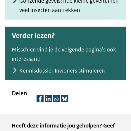
Gonzende gevels: hoe kleine geveltuinen
nieuw
veel insecten aantrekken
venster)
(verwijst
Verder lezen?
naar
een
Misschien vind je de volgende pagina's ook
andere
interessant:
website)
Kennisdossier Inwoners stimuleren
Delen
D
D
D
D
e
e
e
e
Kopie
Heeft deze informatie jou geholpen? Geef
l
l
l
z