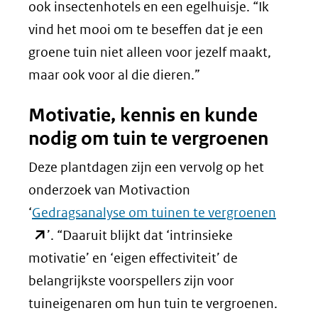
naar
ook insectenhotels en een egelhuisje. “Ik
een
vind het mooi om te beseffen dat je een
andere
groene tuin niet alleen voor jezelf maakt,
website
maar ook voor al die dieren.”
Motivatie, kennis en kunde
nodig om tuin te vergroenen
Deze plantdagen zijn een vervolg op het
onderzoek van Motivaction
(opent
‘
Gedragsanalyse om tuinen te vergroenen
in
’. “Daaruit blijkt dat ‘intrinsieke
nieuw
motivatie’ en ‘eigen effectiviteit’ de
venster
belangrijkste voorspellers zijn voor
(verwij
tuineigenaren om hun tuin te vergroenen.