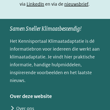
(opent
via
LinkedIn
venster)
venster)
en via de
venster)
nieuwsbrief
.
l
(verwijst
(verwijst
(verwijst
in
u
naar
naar
naar
e
nieuw
een
een
een
s
Samen Sneller Klimaatbestendig!
venster)
andere
andere
andere
k
(verwijst
website)
website)
website)
Het Kennisportaal Klimaatadaptatie is dé
y
naar
(opent
informatiebron voor iedereen die werkt aan
een
in
klimaatadaptatie. Je vindt hier praktische
andere
nieuw
informatie, handige hulpmiddelen,
website)
venster)
inspirerende voorbeelden en het laatste
(verwijst
nieuws.
naar
een
Over deze website
andere
website)
Over ons