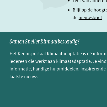
Leer van anderen
o
I
e
Blijf op de hoogt
k
n
n
de
nieuwsbrief
.
(opent
(opent
o
in
in
p
nieuw
nieuw
B
Samen Sneller Klimaatbestendig!
venster)
venster)
l
(verwijst
(verwijst
u
Het Kennisportaal Klimaatadaptatie is dé inform
naar
naar
e
iedereen die werkt aan klimaatadaptatie. Je vindt
een
een
s
informatie, handige hulpmiddelen, inspirerende
andere
andere
k
website)
website)
laatste nieuws.
y
(opent
in
nieuw
venster)