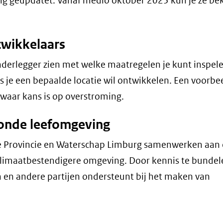
g geüpdatet. Vanaf medio oktober 2025 kun je ze bek
twikkelaars
nderlegger zien met welke maatregelen je kunt inspel
 je een bepaalde locatie wil ontwikkelen. Een voorbe
waar kans is op overstroming.
zonde leefomgeving
oe Provincie en Waterschap Limburg samenwerken aan
klimaatbestendigere omgeving. Door kennis te bundel
 en andere partijen ondersteunt bij het maken van