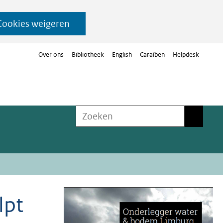
Cookies weigeren
Over ons
Bibliotheek
English
Caraïben
Helpdesk
Zoeken
Zoeken
lpt