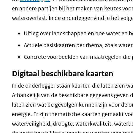
in
en andere partijen bij het maken van keuzes voor
nieuw
wateroverlast. In de onderlegger vind je het volg
venster)
Uitleg over landschappen en hoe water en 
(verwijst
Actuele basiskaarten per thema, zoals waterv
naar
een
Concrete voorbeelden van maatregelen die 
andere
Digitaal beschikbare kaarten
website)
In de onderlegger staan kaarten die laten zien 
Afhankelijk van de beschikbare gegevens geven de
laten zien wat de gevolgen kunnen zijn voor de 
energie. Er zijn thematische kaarten gemaakt vo
waterveiligheid, droogte, waterkwaliteit, waterb