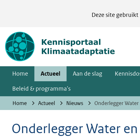
Cookies
Deze site gebruikt
instellen
Hier
(naar homepa
kan
het
gebruik
van
Home
Actueel
Aan de slag
Kennisdos
cookies
op
Beleid & programma's
deze
Home
Actueel
Nieuws
Onderlegger Water 
website
worden
Onderlegger Water en
toegestaan
of