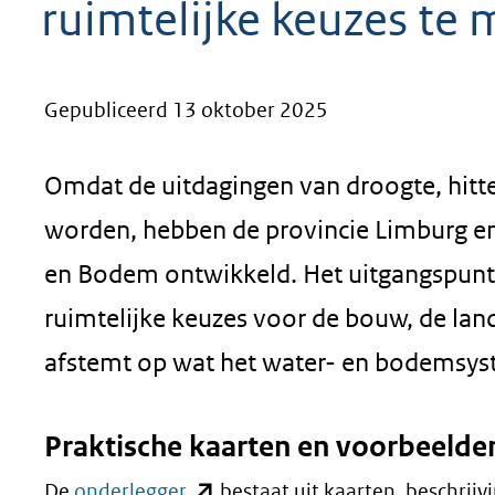
ruimtelijke keuzes te
geweigerd.
Gepubliceerd 13 oktober 2025
Omdat de uitdagingen van droogte, hitte,
worden, hebben de provincie Limburg e
en Bodem ontwikkeld. Het uitgangspunt:
ruimtelijke keuzes voor de bouw, de lan
afstemt op wat het water- en bodemsy
Praktische kaarten en voorbeelde
(opent
De
onderlegger
bestaat uit kaarten, beschrij