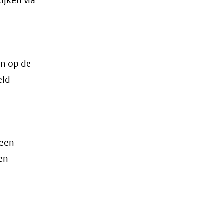
ijken via
en op de
eld
 een
en