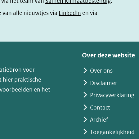
 via het team van
Samen Klimaatbestendig
.
(opent
e van alle nieuwtjes via
LinkedIn
en via
in
nieuw
venster)
(verwijst
Over deze website
naar
atiebron voor
Over ons
een
 hier praktische
andere
Disclaimer
 voorbeelden en het
website)
Privacyverklaring
Contact
Archief
Toegankelijkheid