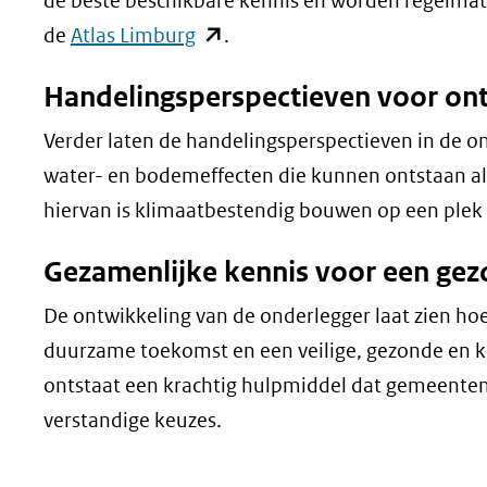
de beste beschikbare kennis en worden regelmati
(opent
de
Atlas Limburg
.
in
Handelingsperspectieven voor on
nieuw
venster)
Verder laten de handelingsperspectieven in de o
(verwijst
water- en bodemeffecten die kunnen ontstaan als
naar
hiervan is klimaatbestendig bouwen op een plek 
een
Gezamenlijke kennis voor een ge
andere
website)
De ontwikkeling van de onderlegger laat zien h
duurzame toekomst en een veilige, gezonde en 
ontstaat een krachtig hulpmiddel dat gemeenten
verstandige keuzes.