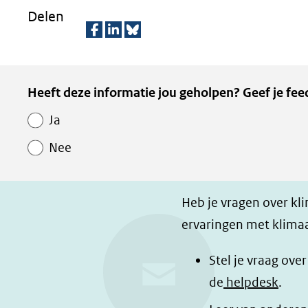
Delen
D
D
D
e
e
e
Kopie
Heeft deze informatie jou geholpen? Geef je fee
l
l
z
van
e
e
e
Ja
Paginawaardering
n
n
p
Nee
o
o
a
p
p
g
F
L
i
Heb je vragen over kl
a
i
n
ervaringen met klimaa
c
n
a
e
k
d
Stel je vraag ove
b
e
e
de
helpdesk
.
o
d
l