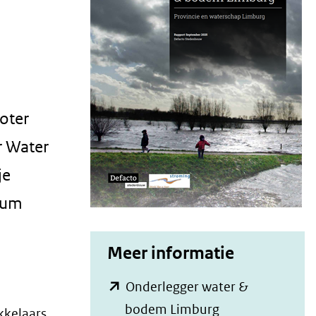
roter
r Water
je
dium
Meer informatie
Onderlegger water &
(opent
bodem Limburg
kkelaars