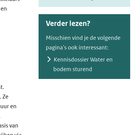
in
 en
nieuw
Verder lezen?
venster)
(verwijst
Misschien vind je de volgende
naar
pagina's ook interessant:
een
Kennisdossier Water en
andere
bodem sturend
website)
t.
. Ze
tuur en
,
asis van