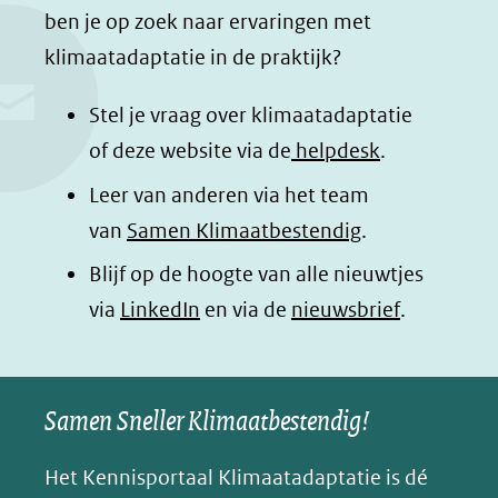
c
n
a
a
ben je op zoek naar ervaringen met
e
k
t
d
klimaatadaptatie in de praktijk?
b
e
s
e
o
d
a
l
Stel je vraag over klimaatadaptatie
o
I
p
e
of deze website via de
helpdesk
.
k
n
p
n
Leer van anderen via het team
(opent
(opent
(opent
o
van
Samen Klimaatbestendig
.
in
in
in
p
Blijf op de hoogte van alle nieuwtjes
nieuw
nieuw
nieuw
B
(opent
via
LinkedIn
venster)
venster)
en via de
venster)
nieuwsbrief
.
l
(verwijst
(verwijst
(verwijst
in
u
naar
naar
naar
e
nieuw
een
een
een
s
Samen Sneller Klimaatbestendig!
venster)
andere
andere
andere
k
(verwijst
website)
website)
website)
Het Kennisportaal Klimaatadaptatie is dé
y
naar