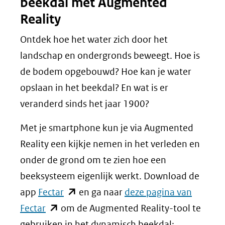
beekdal met Augmented
Reality
Ontdek hoe het water zich door het
landschap en ondergronds beweegt. Hoe is
de bodem opgebouwd? Hoe kan je water
opslaan in het beekdal? En wat is er
veranderd sinds het jaar 1900?
Met je smartphone kun je via Augmented
Reality een kijkje nemen in het verleden en
onder de grond om te zien hoe een
beeksysteem eigenlijk werkt. Download de
(opent
app
Fectar
en ga naar
deze pagina van
(opent
in
Fectar
om de Augmented Reality-tool te
in
nieuw
gebruiken in het dynamisch beekdal: