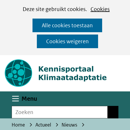
Cookies
Ga
Hier
Deze site gebruikt cookies.
Cookies
instellen
naar
kan
Alle cookies toestaan
de
het
inhoud
gebruik
Cookies weigeren
van
(naar homepa
cookies
op
deze
website
worden
Uitklappen
Menu
toegestaan
Zoeken
of
Zoeken
geweigerd.
Home
Actueel
Nieuws