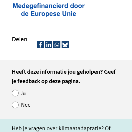
Delen
D
D
D
D
e
e
e
e
Kopie
Heeft deze informatie jou geholpen? Geef
l
l
l
z
van
je feedback op deze pagina.
e
e
e
e
Paginawaardering
n
n
n
p
Ja
o
o
o
a
Nee
p
p
p
g
F
L
W
i
a
i
h
n
Heb je vragen over klimaatadaptatie? Of