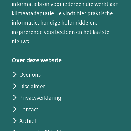
(opent
informatiebron voor iedereen die werkt aan
een
in
klimaatadaptatie. Je vindt hier praktische
andere
nieuw
informatie, handige hulpmiddelen,
website)
venster)
inspirerende voorbeelden en het laatste
(verwijst
nieuws.
naar
een
Over deze website
andere
website)
Over ons
Disclaimer
Privacyverklaring
Contact
Archief