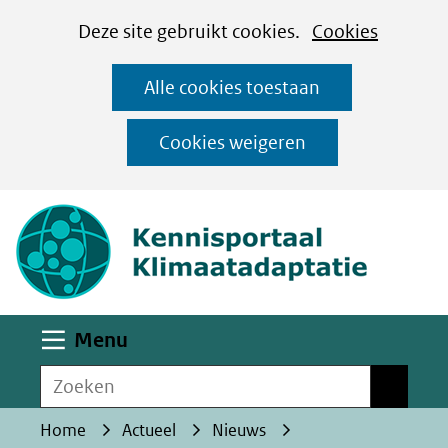
Cookies
Ga
Hier
Deze site gebruikt cookies.
Cookies
instellen
naar
kan
Alle cookies toestaan
de
het
inhoud
gebruik
Cookies weigeren
van
(naar homepa
cookies
op
deze
website
worden
Uitklappen
Menu
toegestaan
Zoeken
of
Zoeken
geweigerd.
Home
Actueel
Nieuws