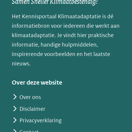
Samen Sneller Klimaatbestendig!
andere
andere
andere
k
(verwijst
website)
website)
website)
Het Kennisportaal Klimaatadaptatie is dé
y
naar
(opent
informatiebron voor iedereen die werkt aan
een
in
klimaatadaptatie. Je vindt hier praktische
andere
nieuw
informatie, handige hulpmiddelen,
website)
venster)
inspirerende voorbeelden en het laatste
(verwijst
nieuws.
naar
een
Over deze website
andere
website)
Over ons
Disclaimer
Privacyverklaring