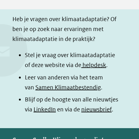
F
L
W
i
a
i
h
n
Heb je vragen over klimaatadaptatie? Of
c
n
a
a
ben je op zoek naar ervaringen met
e
k
t
d
klimaatadaptatie in de praktijk?
b
e
s
e
o
d
a
l
Stel je vraag over klimaatadaptatie
o
I
p
e
of deze website via de
helpdesk
.
k
n
p
n
Leer van anderen via het team
(opent
(opent
(opent
o
van
Samen Klimaatbestendig
.
in
in
in
p
Blijf op de hoogte van alle nieuwtjes
nieuw
nieuw
nieuw
B
(opent
via
LinkedIn
venster)
venster)
en via de
venster)
nieuwsbrief
.
l
(verwijst
(verwijst
(verwijst
in
u
naar
naar
naar
e
nieuw
een
een
een
s
venster)