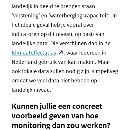
landelijk in beeld te brengen staan
‘verstening’ en ‘waterbergingscapaciteit’. In
het ideale geval heb je vooral over
indicatoren op dit niveau, op basis van
landelijke data. Die verschijnen dan in de
(opent
Klimaateffectatlas
, waar iedereen in
in
Nederland gebruik van kan maken. Maar
nieuw
ook lokale data zullen nodig zijn, simpelweg
venster)
omdat we veel data niet hebben op
(verwijst
landelijk niveau.”
naar
Kunnen jullie een concreet
een
voorbeeld geven van hoe
andere
monitoring dan zou werken?
website)