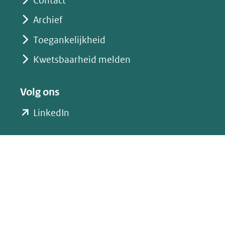
Contact
Archief
Toegankelijkheid
Kwetsbaarheid melden
Volg ons
(opent
LinkedIn
in
nieuw
venster)
(verwijst
naar
een
andere