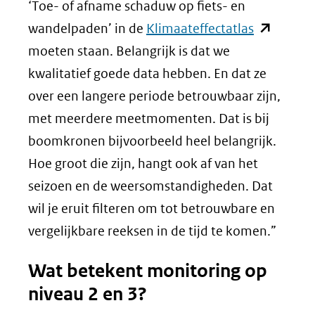
‘Toe- of afname schaduw op fiets- en
(opent
wandelpaden’ in de
Klimaateffectatlas
in
moeten staan. Belangrijk is dat we
nieuw
kwalitatief goede data hebben. En dat ze
venster)
over een langere periode betrouwbaar zijn,
(verwijst
met meerdere meetmomenten. Dat is bij
naar
boomkronen bijvoorbeeld heel belangrijk.
een
Hoe groot die zijn, hangt ook af van het
andere
seizoen en de weersomstandigheden. Dat
website)
wil je eruit filteren om tot betrouwbare en
vergelijkbare reeksen in de tijd te komen.”
Wat betekent monitoring op
niveau 2 en 3?