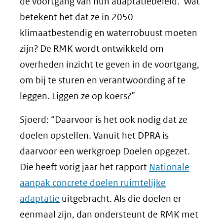
naar
de voortgang van hun adaptatiebeleid. Wat
een
betekent het dat ze in 2050
andere
klimaatbestendig en waterrobuust moeten
website)
zijn? De RMK wordt ontwikkeld om
overheden inzicht te geven in de voortgang,
om bij te sturen en verantwoording af te
leggen. Liggen ze op koers?”
Sjoerd: “Daarvoor is het ook nodig dat ze
doelen opstellen. Vanuit het DPRA is
daarvoor een werkgroep Doelen opgezet.
Die heeft vorig jaar het rapport
Nationale
aanpak concrete doelen ruimtelijke
adaptatie
uitgebracht. Als die doelen er
eenmaal zijn, dan ondersteunt de RMK met