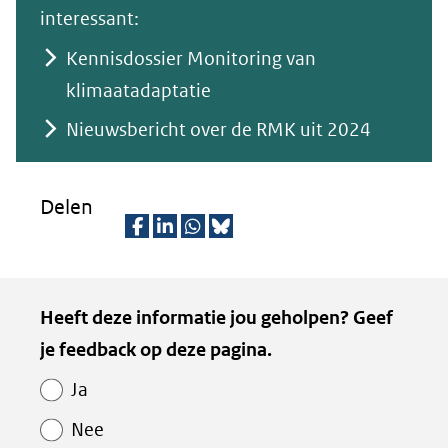
interessant:
Kennisdossier Monitoring van
klimaatadaptatie
Nieuwsbericht over de RMK uit 2024
Delen
D
D
D
D
e
e
e
e
Kopie
Heeft deze informatie jou geholpen? Geef
l
l
l
z
van
je feedback op deze pagina.
e
e
e
e
Paginawaardering
n
n
n
p
Ja
o
o
o
a
Nee
p
p
p
g