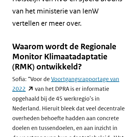
van het ministerie van IenW
vertellen er meer over.
Waarom wordt de Regionale
Monitor Klimaatadaptatie
(RMK) ontwikkeld?
Sofia: “Voor de
Voortgangsrapportage van
(opent
2022
van het DPRA is er informatie
in
opgehaald bij de 45 werkregio’s in
nieuw
Nederland. Hieruit bleek dat veel decentrale
venster)
overheden behoefte hadden aan concrete
(verwijst
doelen en tussendoelen, en aan inzicht in