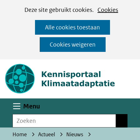
Cookies
Ga
Hier
Deze site gebruikt cookies.
Cookies
instellen
naar
kan
Alle cookies toestaan
de
het
inhoud
gebruik
Cookies weigeren
van
(naar homepa
cookies
op
deze
website
worden
Uitklappen
Menu
toegestaan
Zoeken
of
Zoeken
geweigerd.
Home
Actueel
Nieuws