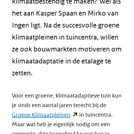
klimaatbestendig te maken? Wel als
het aan Kasper Spaan en Mirko van
Ingen ligt. Na de succesvolle groene
klimaatpleinen in tuincentra, willen
ze ook bouwmarkten motiveren om
klimaatadaptatie in de etalage te
zetten.
Voor een groene, klimaatadaptieve tuin kun
je sinds een aantal jaren terecht bij de
(opent
Groene Klimaatpleinen
in tuincentra.
in
Maar wat heb je eigenlijk nodig om een
nieuw
regenpijp af te koppelen? En wat kan je