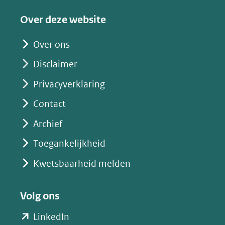
een
Over deze website
andere
website)
Over ons
Disclaimer
Privacyverklaring
Contact
Archief
Toegankelijkheid
Kwetsbaarheid melden
Volg ons
(opent
LinkedIn