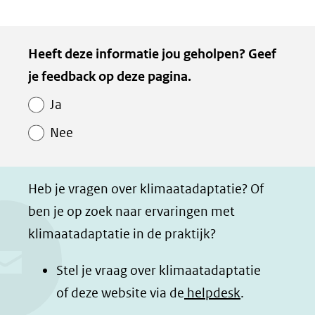
D
D
D
D
e
e
e
e
Kopie
Heeft deze informatie jou geholpen? Geef
l
l
l
z
van
je feedback op deze pagina.
e
e
e
e
Paginawaardering
n
n
n
p
Ja
o
o
o
a
Nee
p
p
p
g
F
L
W
i
a
i
h
n
Heb je vragen over klimaatadaptatie? Of
c
n
a
a
ben je op zoek naar ervaringen met
e
k
t
d
klimaatadaptatie in de praktijk?
b
e
s
e
o
d
a
l
Stel je vraag over klimaatadaptatie
o
I
p
e
of deze website via de
helpdesk
.
k
n
p
n