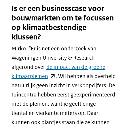
Is er een businesscase voor
bouwmarkten om te focussen
op klimaatbestendige
klussen?
Mirko: “Er is net een onderzoek van
Wageningen University & Research
afgerond over
de impact van de groene
(opent
klimaatpleinen
. Wij hebben als overheid
in
natuurlijk geen inzicht in verkoopcijfers. De
nieuw
tuincentra hebben eerst geëxperimenteerd
venster)
met de pleinen, want je geeft enige
(verwijst
tientallen vierkante meters op. Daar
naar
kunnen ook plantjes staan die ze kunnen