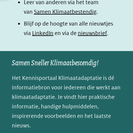
Leer van anderen via het team
(opent
(opent
(opent
o
van
Samen Klimaatbestendig
.
in
in
in
p
Blijf op de hoogte van alle nieuwtjes
nieuw
nieuw
nieuw
B
(opent
via
LinkedIn
venster)
venster)
en via de
venster)
nieuwsbrief
.
l
(verwijst
(verwijst
(verwijst
in
u
naar
naar
naar
e
nieuw
een
een
een
s
Samen Sneller Klimaatbestendig!
venster)
andere
andere
andere
k
(verwijst
website)
website)
website)
Het Kennisportaal Klimaatadaptatie is dé
y
naar
(opent
informatiebron voor iedereen die werkt aan
een
in
klimaatadaptatie. Je vindt hier praktische
andere
nieuw
informatie, handige hulpmiddelen,
website)
venster)
inspirerende voorbeelden en het laatste
(verwijst
nieuws.
naar