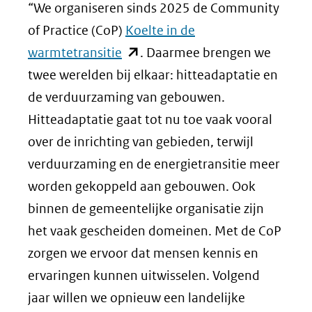
“We organiseren sinds 2025 de Community
of Practice (CoP)
Koelte in de
(opent
warmtetransitie
. Daarmee brengen we
in
twee werelden bij elkaar: hitteadaptatie en
nieuw
de verduurzaming van gebouwen.
venster)
Hitteadaptatie gaat tot nu toe vaak vooral
(verwijst
over de inrichting van gebieden, terwijl
naar
verduurzaming en de energietransitie meer
een
worden gekoppeld aan gebouwen. Ook
andere
binnen de gemeentelijke organisatie zijn
website)
het vaak gescheiden domeinen. Met de CoP
zorgen we ervoor dat mensen kennis en
ervaringen kunnen uitwisselen. Volgend
jaar willen we opnieuw een landelijke