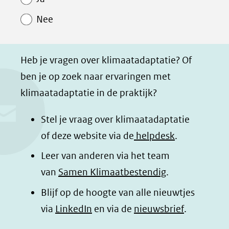
o
o
o
a
Nee
p
p
p
g
F
L
W
i
a
i
h
n
Heb je vragen over klimaatadaptatie? Of
c
n
a
a
ben je op zoek naar ervaringen met
e
k
t
d
klimaatadaptatie in de praktijk?
b
e
s
e
o
d
a
l
Stel je vraag over klimaatadaptatie
o
I
p
e
of deze website via de
helpdesk
.
k
n
p
n
Leer van anderen via het team
(opent
(opent
(opent
o
van
Samen Klimaatbestendig
.
in
in
in
p
Blijf op de hoogte van alle nieuwtjes
nieuw
nieuw
nieuw
B
(opent
via
LinkedIn
venster)
venster)
en via de
venster)
nieuwsbrief
.
l
(verwijst
(verwijst
(verwijst
in
u