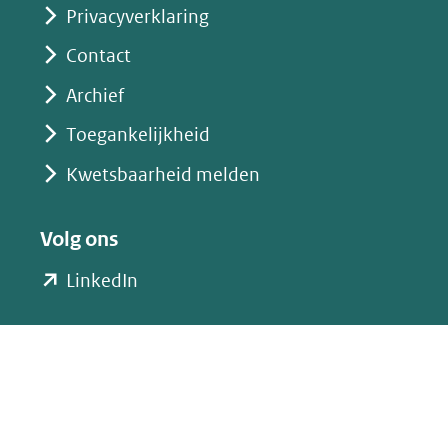
Privacyverklaring
Contact
Archief
Toegankelijkheid
Kwetsbaarheid melden
Volg ons
(opent
LinkedIn
in
nieuw
venster)
(verwijst
naar