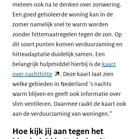
meteen ook na te denken over zonwering.
Een goed geïsoleerde woning kan in de
zomer namelijk snel te warm worden
zonder hittemaatregelen tegen de zon. Op
dit soort punten komen verduurzaming en
hitteadaptatie duidelijk samen. Een
belangrijk hulpmiddel hierbij is de
kaart
(opent
over nachthitte
. Deze kaart laat zien
in
welke gebieden in Nederland ’s nachts
nieuw
warm blijven en geeft ook informatie over
venster)
slim ventileren. Daarmee raakt de kaart ook
(verwijst
aan de verduurzaming van woningen.”
naar
Hoe kijk jij aan tegen het
een