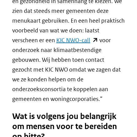
website)
nieuw
naar
en gezondheid in samenhang te kiezen. We
venster)
een
zien dat steeds meer gemeenten deze
(verwijst
andere
menukaart gebruiken. En een heel praktisch
naar
website)
voorbeeld van wat we doen: laatst
(opent
een
verscheen er een
KIC NWO-call
voor
in
andere
onderzoek naar klimaatbestendige
nieuw
website)
gebouwen. Wij hebben toen contact
venster)
gezocht met KIC NWO omdat we zagen dat
(verwijst
we ze konden helpen om de
naar
onderzoeksconsortia te koppelen aan
een
gemeenten en woningcorporaties.”
andere
Wat is volgens jou belangrijk
website)
om mensen voor te bereiden
op hitte?