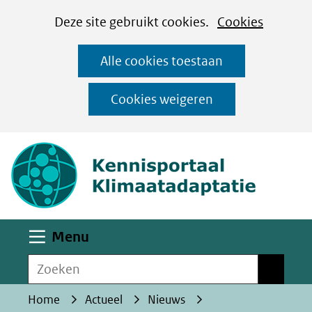
Cookies
Ga
Hier
Deze site gebruikt cookies.
Cookies
instellen
naar
kan
Alle cookies toestaan
de
het
inhoud
gebruik
Cookies weigeren
van
(naar homepa
cookies
op
deze
website
worden
Uitklappen
Menu
toegestaan
Zoeken
of
Zoeken
geweigerd.
Home
Actueel
Nieuws