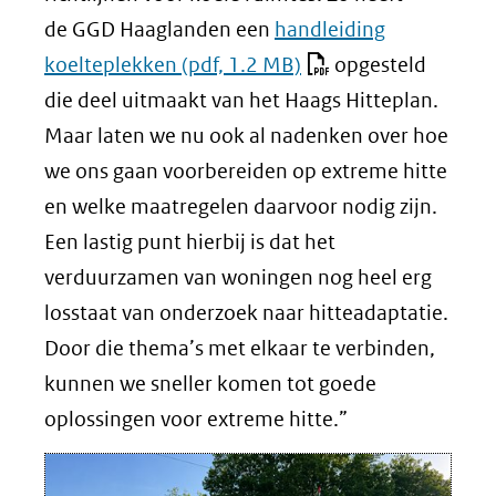
naar
naar
de GGD Haaglanden een
handleiding
een
een
koelteplekken
(pdf, 1.2 MB)
opgesteld
andere
andere
die deel uitmaakt van het Haags Hitteplan.
website)
website)
Maar laten we nu ook al nadenken over hoe
we ons gaan voorbereiden op extreme hitte
en welke maatregelen daarvoor nodig zijn.
Een lastig punt hierbij is dat het
verduurzamen van woningen nog heel erg
losstaat van onderzoek naar hitteadaptatie.
Door die thema’s met elkaar te verbinden,
kunnen we sneller komen tot goede
oplossingen voor extreme hitte.”