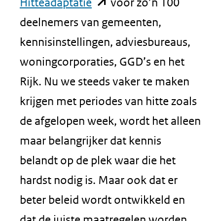
(opent
Hitteadaptatie
voor zo’n 100
in
deelnemers van gemeenten,
nieuw
kennisinstellingen, adviesbureaus,
venster)
woningcorporaties, GGD’s en het
(verwijst
Rijk. Nu we steeds vaker te maken
naar
krijgen met periodes van hitte zoals
een
de afgelopen week, wordt het alleen
andere
maar belangrijker dat kennis
website)
belandt op de plek waar die het
hardst nodig is. Maar ook dat er
beter beleid wordt ontwikkeld en
dat de juiste maatregelen worden