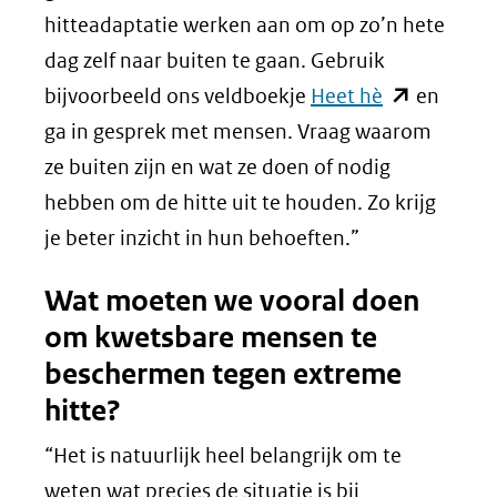
hitteadaptatie werken aan om op zo’n hete
dag zelf naar buiten te gaan. Gebruik
(opent
bijvoorbeeld ons veldboekje
Heet hè
en
in
ga in gesprek met mensen. Vraag waarom
nieuw
ze buiten zijn en wat ze doen of nodig
venster)
hebben om de hitte uit te houden. Zo krijg
(verwijst
je beter inzicht in hun behoeften.”
naar
Wat moeten we vooral doen
een
om kwetsbare mensen te
andere
beschermen tegen extreme
website)
hitte?
“Het is natuurlijk heel belangrijk om te
weten wat precies de situatie is bij