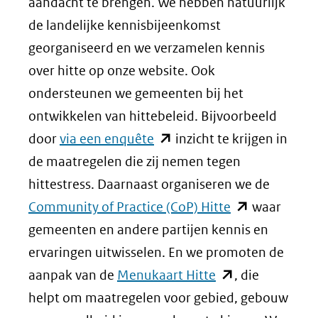
aandacht te brengen. We hebben natuurlijk
de landelijke kennisbijeenkomst
georganiseerd en we verzamelen kennis
over hitte op onze website. Ook
ondersteunen we gemeenten bij het
ontwikkelen van hittebeleid. Bijvoorbeeld
(opent
door
via een enquête
inzicht te krijgen in
in
de maatregelen die zij nemen tegen
nieuw
hittestress. Daarnaast organiseren we de
venster)
(opent
Community of Practice (CoP) Hitte
waar
(verwijst
in
gemeenten en andere partijen kennis en
naar
nieuw
ervaringen uitwisselen. En we promoten de
een
(opent
venster)
aanpak van de
Menukaart Hitte
, die
andere
in
(verwijst
helpt om maatregelen voor gebied, gebouw