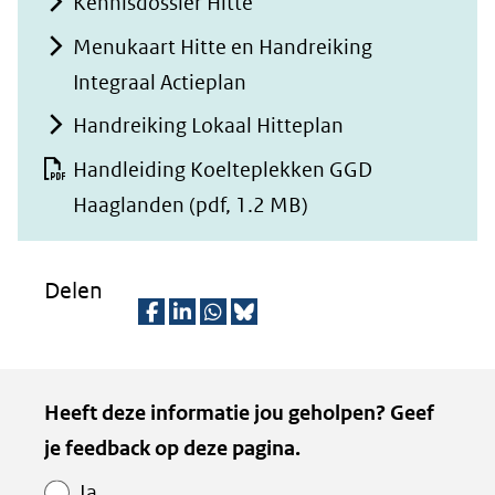
Kennisdossier Hitte
Menukaart Hitte en Handreiking
Integraal Actieplan
Handreiking Lokaal Hitteplan
Handleiding Koelteplekken GGD
Haaglanden
(pdf, 1.2 MB)
Delen
D
D
D
D
e
e
e
e
Kopie
Heeft deze informatie jou geholpen? Geef
l
l
l
z
van
je feedback op deze pagina.
e
e
e
e
Paginawaardering
n
n
n
p
Ja