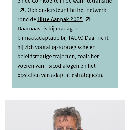
in
(opent
en de
CoP Koelte in de warmtetransitie
nieuw
in
. Ook ondersteunt hij het netwerk
(opent
venster)
nieuw
rond de
Hitte Aanpak 2025
.
in
(verwijst
venster
Daarnaast is hij manager
nieuw
naar
(verwij
klimaatadaptatie bij TAUW. Daar richt
venster)
een
naar
hij zich vooral op strategische en
(verwijst
andere
een
beleidsmatige trajecten, zoals het
naar
website)
andere
voeren van risicodialogen en het
een
website
opstellen van adaptatiestrategieën.
andere
website)