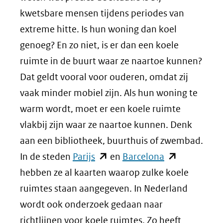
kwetsbare mensen tijdens periodes van
extreme hitte. Is hun woning dan koel
genoeg? En zo niet, is er dan een koele
ruimte in de buurt waar ze naartoe kunnen?
Dat geldt vooral voor ouderen, omdat zij
vaak minder mobiel zijn. Als hun woning te
warm wordt, moet er een koele ruimte
vlakbij zijn waar ze naartoe kunnen. Denk
aan een bibliotheek, buurthuis of zwembad.
(opent
(opent
In de steden
Parijs
en
Barcelona
in
in
hebben ze al kaarten waarop zulke koele
nieuw
nieuw
ruimtes staan aangegeven. In Nederland
venster)
venster)
wordt ook onderzoek gedaan naar
(verwijst
(verwijst
richtlijnen voor koele ruimtes. Zo heeft