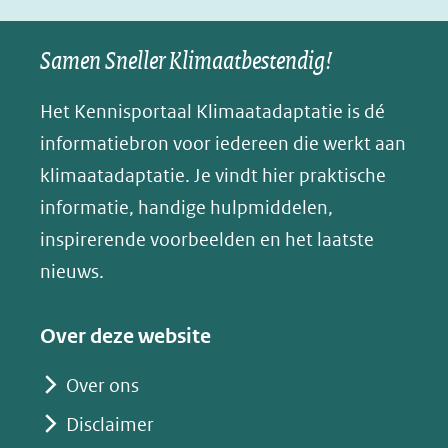
naar
naar
naar
e
nieuw
een
een
een
s
Samen Sneller Klimaatbestendig!
venster)
andere
andere
andere
k
(verwijst
website)
website)
website)
Het Kennisportaal Klimaatadaptatie is dé
y
naar
(opent
informatiebron voor iedereen die werkt aan
een
in
klimaatadaptatie. Je vindt hier praktische
andere
nieuw
informatie, handige hulpmiddelen,
website)
venster)
inspirerende voorbeelden en het laatste
(verwijst
nieuws.
naar
een
Over deze website
andere
website)
Over ons
Disclaimer