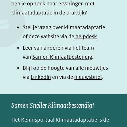
c
n
a
a
ben je op zoek naar ervaringen met
e
k
t
d
klimaatadaptatie in de praktijk?
b
e
s
e
o
d
a
l
Stel je vraag over klimaatadaptatie
o
I
p
e
of deze website via de
helpdesk
.
k
n
p
n
Leer van anderen via het team
(opent
(opent
(opent
o
van
Samen Klimaatbestendig
.
in
in
in
p
Blijf op de hoogte van alle nieuwtjes
nieuw
nieuw
nieuw
B
(opent
via
LinkedIn
venster)
venster)
en via de
venster)
nieuwsbrief
.
l
(verwijst
(verwijst
(verwijst
in
u
naar
naar
naar
e
nieuw
een
een
een
s
Samen Sneller Klimaatbestendig!
venster)
andere
andere
andere
k
(verwijst
website)
website)
website)
Het Kennisportaal Klimaatadaptatie is dé
y
naar