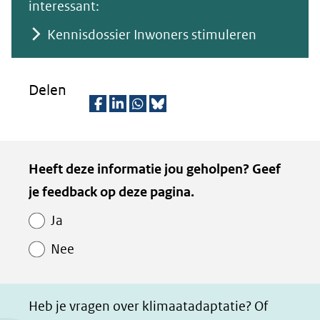
interessant:
Kennisdossier Inwoners stimuleren
Delen
D
D
D
D
e
e
e
e
Kopie
Heeft deze informatie jou geholpen? Geef
l
l
l
z
van
je feedback op deze pagina.
e
e
e
e
Paginawaardering
n
n
n
p
Ja
o
o
o
a
Nee
p
p
p
g
F
L
W
i
a
i
h
n
Heb je vragen over klimaatadaptatie? Of