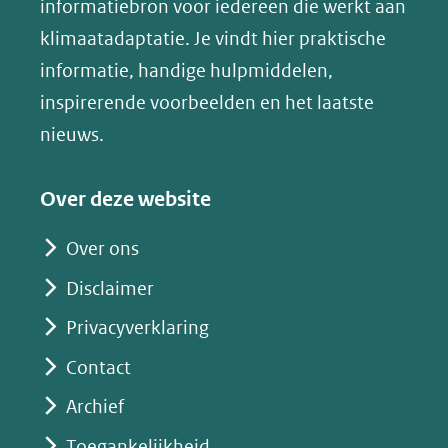
(opent
informatiebron voor iedereen die werkt aan
een
in
klimaatadaptatie. Je vindt hier praktische
andere
nieuw
informatie, handige hulpmiddelen,
website)
venster)
inspirerende voorbeelden en het laatste
(verwijst
nieuws.
naar
een
Over deze website
andere
website)
Over ons
Disclaimer
Privacyverklaring
Contact
Archief
Toegankelijkheid