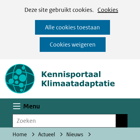
Cookies
Ga
Hier
Deze site gebruikt cookies.
Cookies
instellen
naar
kan
Alle cookies toestaan
de
het
inhoud
gebruik
Cookies weigeren
van
(naar homepa
cookies
op
deze
website
worden
Uitklappen
Menu
toegestaan
Zoeken
of
Zoeken
geweigerd.
Home
Actueel
Nieuws