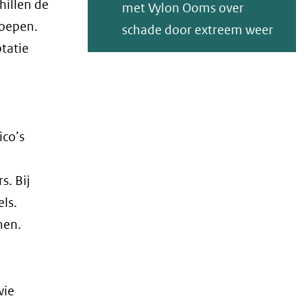
hillen de
met Vylon Ooms over
roepen.
schade door extreem weer
ptatie
ico’s
s. Bij
ls.
men.
wie