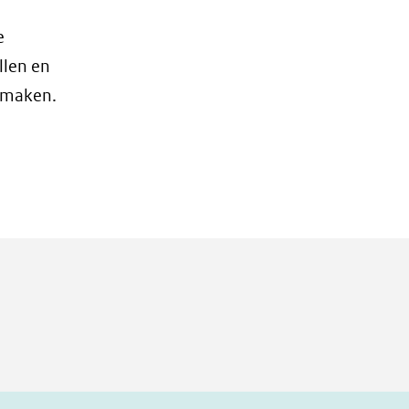
e
llen en
g maken.