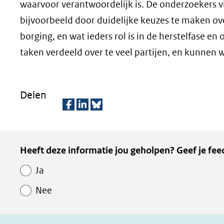
waarvoor verantwoordelijk is. De onderzoekers vin
bijvoorbeeld door duidelijke keuzes te maken ov
borging, en wat ieders rol is in de herstelfase e
taken verdeeld over te veel partijen, en kunne
Delen
D
D
D
e
e
e
Kopie
Heeft deze informatie jou geholpen? Geef je fee
l
l
z
van
e
e
e
Ja
Paginawaardering
n
n
p
Nee
o
o
a
p
p
g