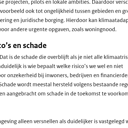
e projecten, pilots en lokale ambities. Daardoor versc
ijvoorbeeld ook tot ongelijkheid tussen gebieden en g
iering en juridische borging. Hierdoor kan klimaatada
f voor andere urgente opgaven, zoals woningnood.
co’s en schade
at is de schade die overblijft als je niet alle klimaatris
uidelijk is wie bepaalt welke risico’s we wel en niet
or onzekerheid bij inwoners, bedrijven en financierder
 Schade wordt meestal hersteld volgens bestaande rege
ngen aangebracht om schade in de toekomst te voorko
ing alleen versnellen als duidelijker is vastgelegd 