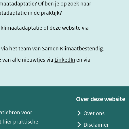
imaatadaptatie? Of ben je op zoek naar
tadaptatie in de praktijk?
r klimaatadaptatie of deze website via
 via het team van
Samen Klimaatbestendig
.
(opent
e van alle nieuwtjes via
LinkedIn
en via
in
nieuw
venster)
(verwijst
Over deze website
naar
atiebron voor
Over ons
een
 hier praktische
andere
Disclaimer