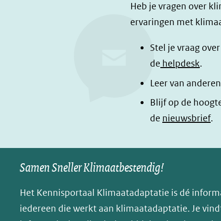
F
L
i
Heb je vragen over kl
a
i
n
ervaringen met klimaa
c
n
a
e
k
d
Stel je vraag ove
b
e
e
de
helpdesk
.
o
d
l
Leer van anderen
o
I
e
Blijf op de hoogt
k
n
n
de
nieuwsbrief
.
(opent
(opent
o
in
in
p
nieuw
nieuw
B
Samen Sneller Klimaatbestendig!
venster)
venster)
l
(verwijst
(verwijst
u
Het Kennisportaal Klimaatadaptatie is dé inform
naar
naar
e
iedereen die werkt aan klimaatadaptatie. Je vindt
een
een
s