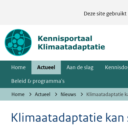
Cookies
Deze site gebruikt
instellen
Hier
(naar homepa
kan
het
gebruik
van
Home
Actueel
Aan de slag
Kennisdos
cookies
op
Beleid & programma's
deze
Home
Actueel
Nieuws
Klimaatadaptatie ka
website
worden
Klimaatadaptatie kan s
toegestaan
of