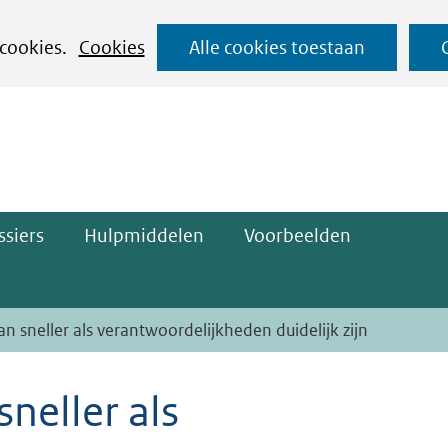
Ga
 cookies.
Cookies
Alle cookies toestaan
naar
ge)
de
inhoud
siers
Hulpmiddelen
Voorbeelden
n sneller als verantwoordelijkheden duidelijk zijn
neller als