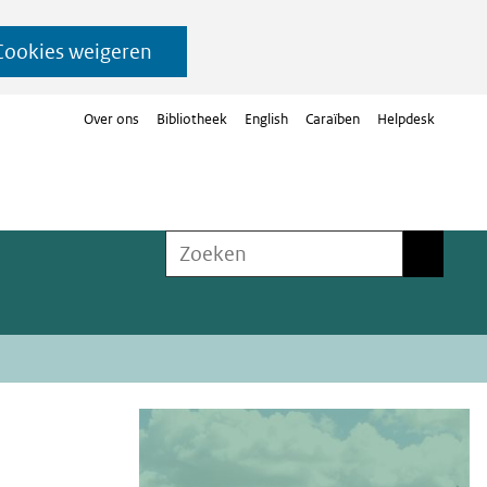
Cookies weigeren
Over ons
Bibliotheek
English
Caraïben
Helpdesk
Zoeken
Zoeken