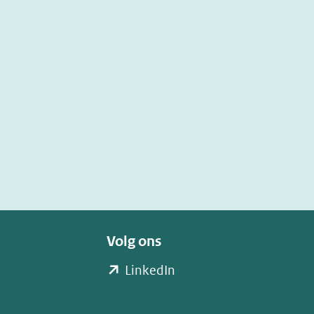
Volg ons
(opent
LinkedIn
in