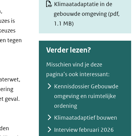
Klimaatadaptatie in de
ee
,
gebouwde omgeving
(pdf,
n
zes is
ve
1.1 MB)
rg
 keuzes
ro
len tegen
ti
Verder lezen?
(afbeelding:
ng
onderzoek-
Misschien vind je deze
flux-
pagina’s ook interessant:
klimaatadaptatie-
aterwet,
in-
Kennisdossier Gebouwde
ering
gebouwde-
omgeving en ruimtelijke
omgeving.jpg)
et geval.
ordening
Klimaatadaptief bouwen
rden
Interview februari 2026