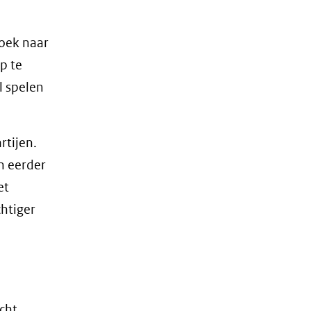
zoek naar
p te
l spelen
rtijen.
en eerder
et
chtiger
cht