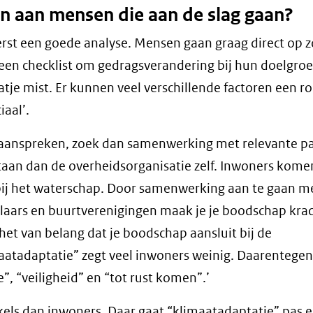
en aan mensen die aan de slag gaan?
eerst een goede analyse. Mensen gaan graag direct op 
 een checklist om gedragsverandering bij hun doelgroe
atje mist. Er kunnen veel verschillende factoren een ro
iaal’.
t aanspreken, zoek dan samenwerking met relevante pa
p staan dan de overheidsorganisatie zelf. Inwoners kom
 bij het waterschap. Door samenwerking aan te gaan m
elaars en buurtverenigingen maak je je boodschap kra
het van belang dat je boodschap aansluit bij de
aatadaptatie” zegt veel inwoners weinig. Daarentegen
”, “veiligheid” en “tot rust komen”.’
kels dan inwoners. Daar gaat “klimaatadaptatie” pas e