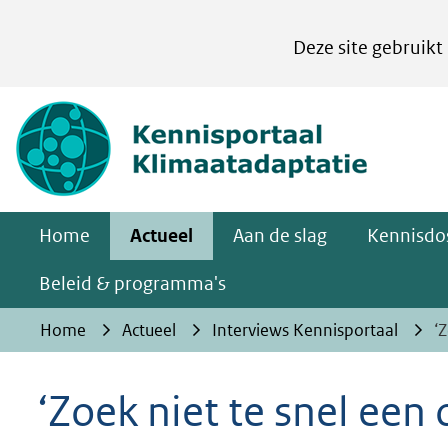
Cookies
Deze site gebruikt
instellen
Hier
(naar homepa
kan
het
gebruik
van
Home
Actueel
Aan de slag
Kennisdos
cookies
op
Beleid & programma's
deze
Home
Actueel
Interviews Kennisportaal
‘
website
worden
‘Zoek niet te snel een 
toegestaan
of