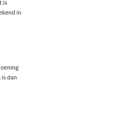
 is
rekend in
roening
 is dan