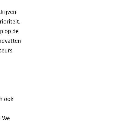
een
drijven
andere
ioriteit.
website)
op op de
andvatten
seurs
m ook
. We