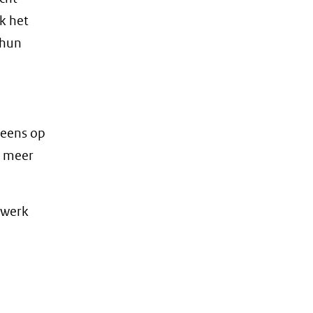
k het
 hun
d eens op
r meer
twerk