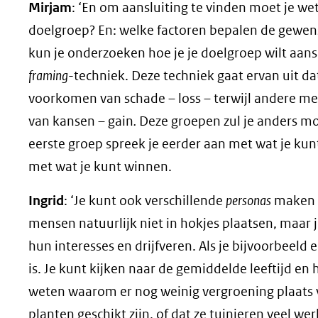
Mirjam
: ‘En om aansluiting te vinden moet je we
doelgroep? En: welke factoren bepalen de gewens
kun je onderzoeken hoe je je doelgroep wilt aan
framing
-techniek. Deze techniek gaat ervan uit 
voorkomen van schade – loss – terwijl andere me
van kansen – gain
.
Deze groepen zul je anders m
eerste groep spreek je eerder aan met wat je kunt
met wat je kunt winnen.
Ingrid
: ‘Je kunt ook verschillende
personas
maken (
mensen natuurlijk niet in hokjes plaatsen, maar 
hun interesses en drijfveren. Als je bijvoorbeeld
is. Je kunt kijken naar de gemiddelde leeftijd e
weten waarom er nog weinig vergroening plaats vi
planten geschikt zijn, of dat ze tuinieren veel w