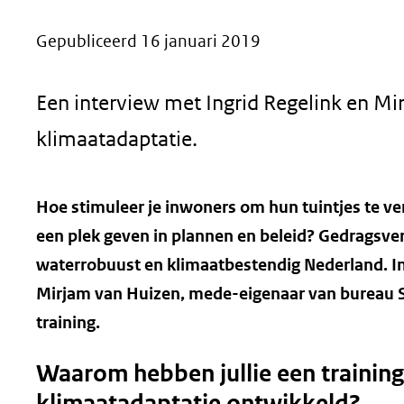
geweigerd.
Gepubliceerd 16 januari 2019
Een interview met Ingrid Regelink en Mi
klimaatadaptatie.
Hoe stimuleer je inwoners om hun tuintjes te ver
een plek geven in plannen en beleid? Gedragsvera
waterrobuust en klimaatbestendig Nederland. In
Mirjam van Huizen, mede-eigenaar van bureau 
training.
Waarom hebben jullie een trainin
klimaatadaptatie ontwikkeld?