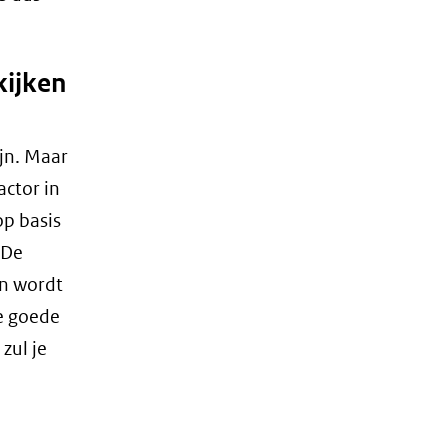
kijken
ijn. Maar
actor in
p basis
 De
en wordt
e goede
zul je