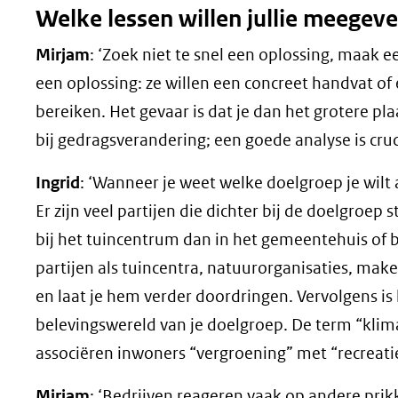
Welke lessen willen jullie meegev
Mirjam
: ‘Zoek niet te snel een oplossing, maak 
een oplossing: ze willen een concreet handvat of
bereiken. Het gevaar is dat je dan het grotere pla
bij gedragsverandering; een goede analyse is cruc
Ingrid
: ‘Wanneer je weet welke doelgroep je wil
Er zijn veel partijen die dichter bij de doelgroe
bij het tuincentrum dan in het gemeentehuis of
partijen als tuincentra, natuurorganisaties, mak
en laat je hem verder doordringen. Vervolgens is 
belevingswereld van je doelgroep. De term “klim
associëren inwoners “vergroening” met “recreatie
Mirjam
: ‘Bedrijven reageren vaak op andere prik