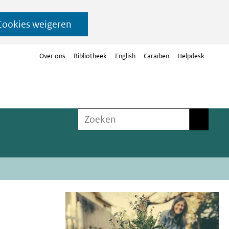
Cookies weigeren
Over ons
Bibliotheek
English
Caraïben
Helpdesk
Zoeken
Zoeken