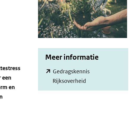
Meer informatie
ttestress
Gedragskennis
r een
(opent
Rijksoverheid
orm en
in
n
nieuw
venster)
(verwijst
naar