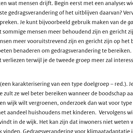
ten wat mensen drijft. Begin eerst met een analyse
:
wie
te gedragsverandering of het uitblijven daarvan? Ver
spreken. Je kunt bijvoorbeeld gebruik maken van de
ga
dat sommige mensen meer behoudend zijn en gericht zi
nsen meer vooruitstrevend zijn en gericht zijn op het
oeten benaderen om gedragsverandering te bereiken.
 verliezen terwijl je de tweede groep meer zal interes
een karakterisering van een type doelgroep – red.). Je
je zult ze wel beter bereiken wanneer de boodschap aan
 een wijk wilt vergroenen, onderzoek dan wat voor type
n het aandeel huishoudens met kinderen. Vervolgens wil
ndt in de wijk. Het kan zijn dat inwoners niet weten 
erk vinden. Gedragsverandering voor klimaatadaptatie i