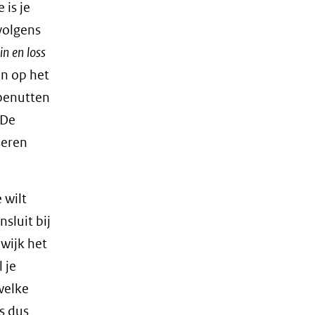
 is je
volgens
in en loss
jn op het
 benutten
 De
seren
 wilt
sluit bij
 wijk het
 je
welke
s dus