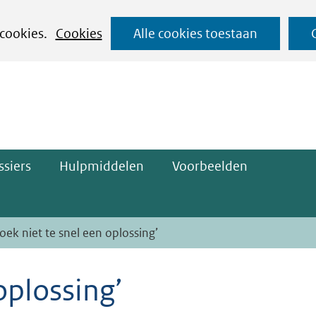
Ga
 cookies.
Cookies
Alle cookies toestaan
naar
ge)
de
inhoud
siers
Hulpmiddelen
Voorbeelden
Zoek niet te snel een oplossing’
oplossing’