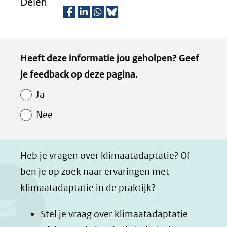
Delen
D
D
D
D
e
e
e
e
Kopie
Heeft deze informatie jou geholpen? Geef
l
l
l
z
van
je feedback op deze pagina.
e
e
e
e
Paginawaardering
n
n
n
p
Ja
o
o
o
a
Nee
p
p
p
g
F
L
W
i
a
i
h
n
Heb je vragen over klimaatadaptatie? Of
c
n
a
a
ben je op zoek naar ervaringen met
e
k
t
d
klimaatadaptatie in de praktijk?
b
e
s
e
o
d
a
l
Stel je vraag over klimaatadaptatie