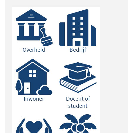
Overheid
Bedrijf
Inwoner
Docent of
student