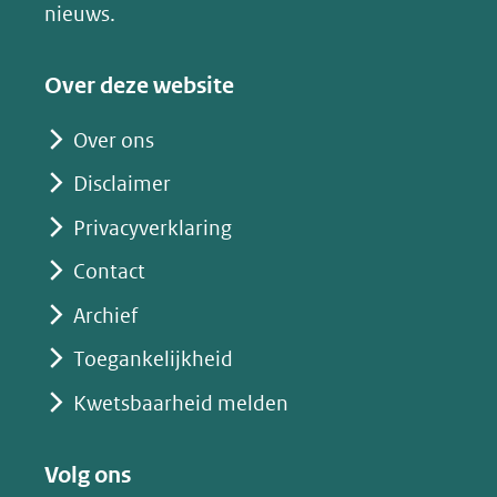
(verwijst
nieuws.
naar
een
Over deze website
andere
website)
Over ons
Disclaimer
Privacyverklaring
Contact
Archief
Toegankelijkheid
Kwetsbaarheid melden
Volg ons