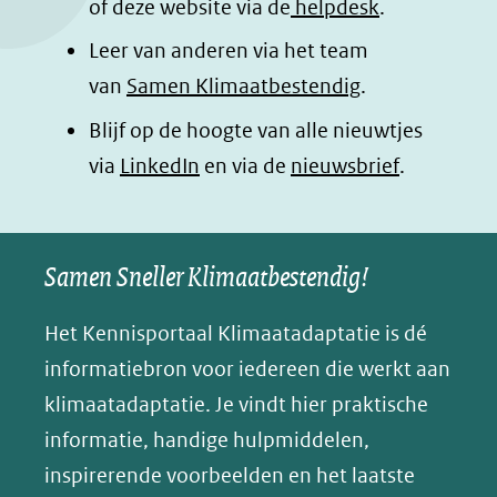
o
I
p
e
of deze website via de
helpdesk
.
k
n
p
n
Leer van anderen via het team
(opent
(opent
(opent
o
van
Samen Klimaatbestendig
.
in
in
in
p
Blijf op de hoogte van alle nieuwtjes
nieuw
nieuw
nieuw
B
(opent
via
LinkedIn
venster)
venster)
en via de
venster)
nieuwsbrief
.
l
(verwijst
(verwijst
(verwijst
in
u
naar
naar
naar
e
nieuw
een
een
een
s
Samen Sneller Klimaatbestendig!
venster)
andere
andere
andere
k
(verwijst
website)
website)
website)
Het Kennisportaal Klimaatadaptatie is dé
y
naar
(opent
informatiebron voor iedereen die werkt aan
een
in
klimaatadaptatie. Je vindt hier praktische
andere
nieuw
informatie, handige hulpmiddelen,
website)
venster)
inspirerende voorbeelden en het laatste