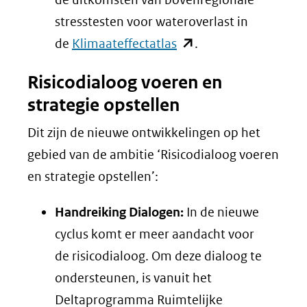
stresstesten voor wateroverlast in
(opent
de
Klimaateffectatlas
.
in
Risicodialoog voeren en
nieuw
strategie opstellen
venster)
(verwijst
Dit zijn de nieuwe ontwikkelingen op het
naar
gebied van de ambitie ‘Risicodialoog voeren
een
en strategie opstellen’:
andere
Handreiking Dialogen:
In de nieuwe
website)
cyclus komt er meer aandacht voor
de risicodialoog. Om deze dialoog te
ondersteunen, is vanuit het
Deltaprogramma Ruimtelijke