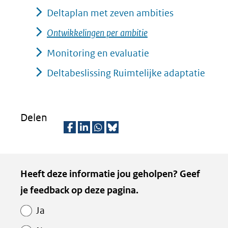
Deltaplan met zeven ambities
Ontwikkelingen per ambitie
Monitoring en evaluatie
Deltabeslissing Ruimtelijke adaptatie
Delen
D
D
D
D
e
e
e
e
Kopie
Heeft deze informatie jou geholpen? Geef
l
l
l
z
van
je feedback op deze pagina.
e
e
e
e
Paginawaardering
n
n
n
p
Ja
o
o
o
a