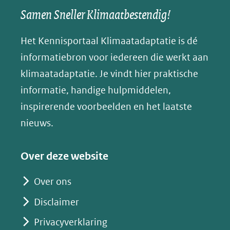
een
een
een
s
Samen Sneller Klimaatbestendig!
venster)
andere
andere
andere
k
(verwijst
website)
website)
website)
Het Kennisportaal Klimaatadaptatie is dé
y
naar
(opent
informatiebron voor iedereen die werkt aan
een
in
klimaatadaptatie. Je vindt hier praktische
andere
nieuw
informatie, handige hulpmiddelen,
website)
venster)
inspirerende voorbeelden en het laatste
(verwijst
nieuws.
naar
een
Over deze website
andere
website)
Over ons
Disclaimer
Privacyverklaring