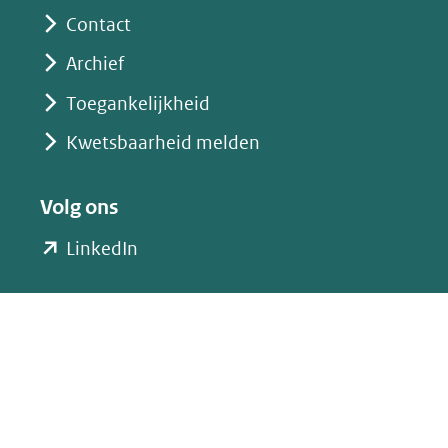
Contact
Archief
Toegankelijkheid
Kwetsbaarheid melden
Volg ons
(opent
LinkedIn
in
nieuw
venster)
(verwijst
naar
een