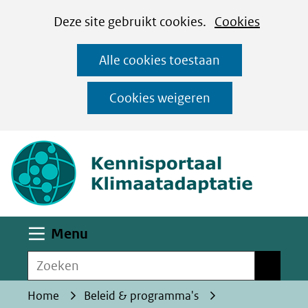
Cookies
Ga
Hier
Deze site gebruikt cookies.
Cookies
instellen
naar
kan
Alle cookies toestaan
de
het
inhoud
gebruik
Cookies weigeren
van
(naar homepa
cookies
op
deze
website
worden
Uitklappen
Menu
toegestaan
Zoeken
of
Zoeken
geweigerd.
Home
Beleid & programma's