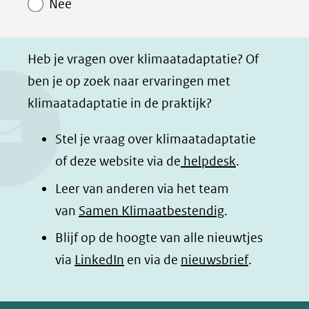
Nee
p
p
p
g
F
L
W
i
a
i
h
n
Heb je vragen over klimaatadaptatie? Of
c
n
a
a
ben je op zoek naar ervaringen met
e
k
t
d
klimaatadaptatie in de praktijk?
b
e
s
e
o
d
a
l
Stel je vraag over klimaatadaptatie
o
I
p
e
of deze website via de
helpdesk
.
k
n
p
n
Leer van anderen via het team
(opent
(opent
(opent
o
van
Samen Klimaatbestendig
.
in
in
in
p
Blijf op de hoogte van alle nieuwtjes
nieuw
nieuw
nieuw
B
(opent
via
LinkedIn
venster)
venster)
en via de
venster)
nieuwsbrief
.
l
(verwijst
(verwijst
(verwijst
in
u
naar
naar
naar
e
nieuw