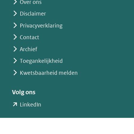
website)
Over ons
Disclaimer
Privacyverklaring
Contact
Archief
Toegankelijkheid
Kwetsbaarheid melden
Volg ons
(opent
LinkedIn
in
nieuw
venster)