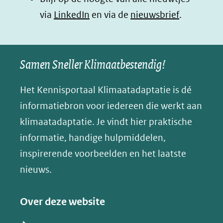
B
(opent
via
LinkedIn
venster)
venster)
en via de
venster)
nieuwsbrief
.
l
(verwijst
(verwijst
(verwijst
in
u
naar
naar
naar
e
nieuw
een
een
een
s
Samen Sneller Klimaatbestendig!
venster)
andere
andere
andere
k
(verwijst
website)
website)
website)
Het Kennisportaal Klimaatadaptatie is dé
y
naar
(opent
informatiebron voor iedereen die werkt aan
een
in
klimaatadaptatie. Je vindt hier praktische
andere
nieuw
informatie, handige hulpmiddelen,
website)
venster)
inspirerende voorbeelden en het laatste
(verwijst
nieuws.
naar
een
Over deze website
andere