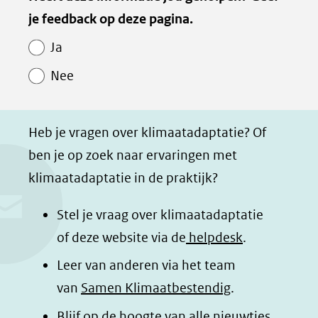
van
je feedback op deze pagina.
e
e
e
e
Paginawaardering
n
n
n
p
Ja
o
o
o
a
Nee
p
p
p
g
F
L
W
i
a
i
h
n
Heb je vragen over klimaatadaptatie? Of
c
n
a
a
ben je op zoek naar ervaringen met
e
k
t
d
klimaatadaptatie in de praktijk?
b
e
s
e
o
d
a
l
Stel je vraag over klimaatadaptatie
o
I
p
e
of deze website via de
helpdesk
.
k
n
p
n
Leer van anderen via het team
(opent
(opent
(opent
o
van
Samen Klimaatbestendig
.
in
in
in
p
Blijf op de hoogte van alle nieuwtjes
nieuw
nieuw
nieuw