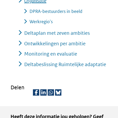
Organisatie
DPRA-bestuurders in beeld
Werkregio's
Deltaplan met zeven ambities
Ontwikkelingen per ambitie
Monitoring en evaluatie
Deltabeslissing Ruimtelijke adaptatie
Delen
D
D
D
D
e
e
e
e
Kopie
Heeft deze informatie jou geholpen? Geef
l
l
l
z