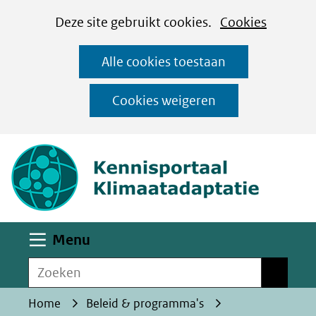
Cookies
Ga
Hier
Deze site gebruikt cookies.
Cookies
instellen
naar
kan
Alle cookies toestaan
de
het
inhoud
gebruik
Cookies weigeren
van
(naar homepa
cookies
op
deze
website
worden
Uitklappen
Menu
toegestaan
Zoeken
of
Zoeken
geweigerd.
Home
Beleid & programma's