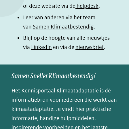
of deze website via de
helpdesk
.
Leer van anderen via het team
van
Samen Klimaatbestendig
.
Blijf op de hoogte van alle nieuwtjes
(opent
via
LinkedIn
en via de
nieuwsbrief
.
in
nieuw
Samen Sneller Klimaatbestendig!
venster)
(verwijst
Het Kennisportaal Klimaatadaptatie is dé
naar
informatiebron voor iedereen die werkt aan
een
klimaatadaptatie. Je vindt hier praktische
andere
informatie, handige hulpmiddelen,
website)
inspirerende voorbeelden en het laatste