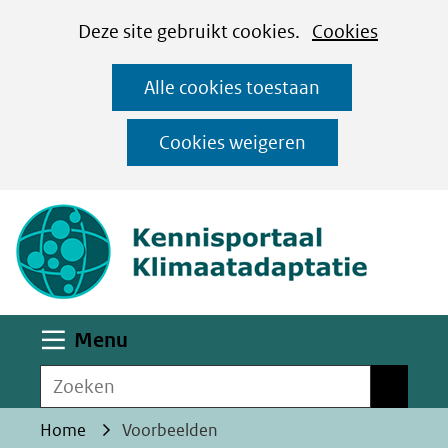
Cookies
Ga
Hier
Deze site gebruikt cookies.
Cookies
instellen
naar
kan
Alle cookies toestaan
de
het
inhoud
gebruik
Cookies weigeren
van
(naar homepa
cookies
op
deze
website
worden
Uitklappen
Menu
toegestaan
Zoeken
of
Zoeken
geweigerd.
Home
Voorbeelden