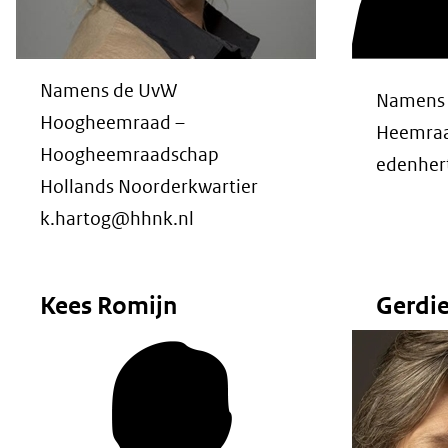
Namens de UvW
Namens
Hoogheemraad –
Heemraad
Hoogheemraadschap
edenher
Hollands Noorderkwartier
k.hartog@hhnk.nl
Kees Romijn
Gerdie