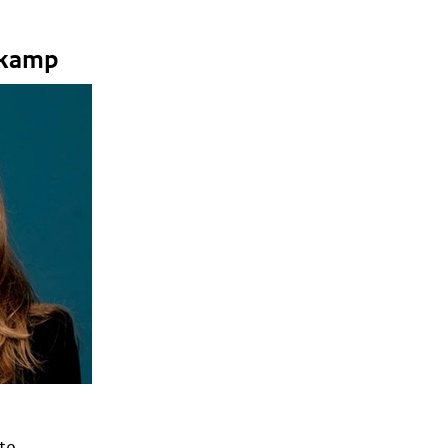
wkamp
te