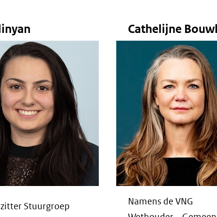
linyan
Cathelijne Bou
Namens de VNG
itter Stuurgroep
Wethouder – Gemeen