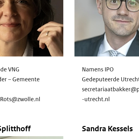
 de VNG
Namens IPO
er – Gemeente
Gedeputeerde Utrech
secretariaatbakker@p
.Rots@zwolle.nl
-utrecht.nl
plitthoff
Sandra Kessels