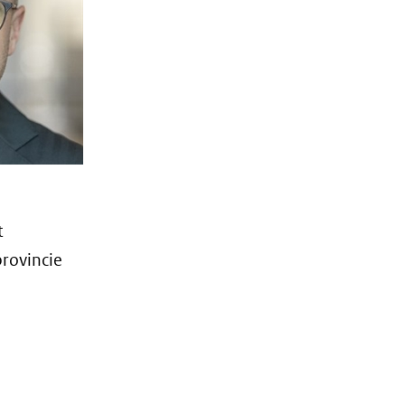
t
rovincie