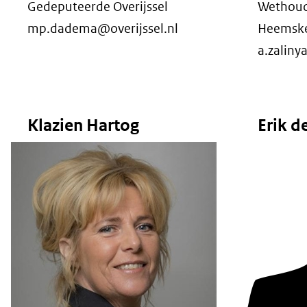
Gedeputeerde Overijssel
Wethoud
mp.dadema@overijssel.nl
Heemsk
a.zalin
Klazien Hartog
Erik d