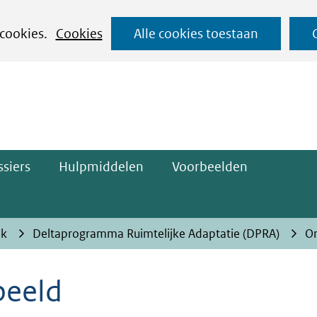
Ga
 cookies.
Cookies
Alle cookies toestaan
naar
ge)
de
inhoud
siers
Hulpmiddelen
Voorbeelden
ak
Deltaprogramma Ruimtelijke Adaptatie (DPRA)
Or
beeld