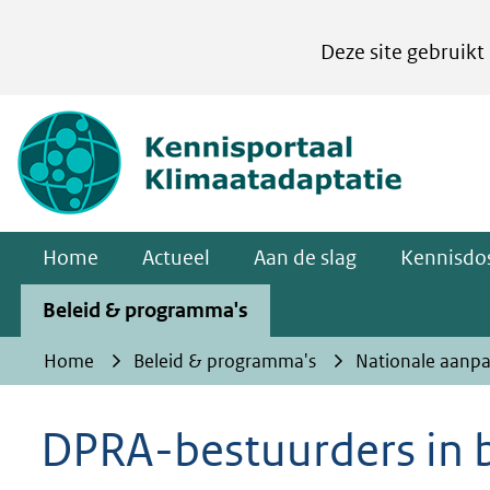
Cookies
Deze site gebruikt
instellen
Hier
(naar homepa
kan
het
gebruik
van
Home
Actueel
Aan de slag
Kennisdos
cookies
op
Beleid & programma's
deze
Home
Beleid & programma's
Nationale aanp
website
worden
DPRA-bestuurders in 
toegestaan
of