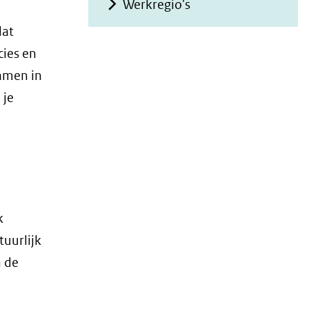
Werkregio's
dat
cies en
samen in
 je
k
tuurlijk
n de