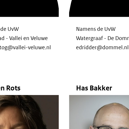
 de UvW
Namens de UvW
 - Vallei en Veluwe
Watergraaf - De Dom
tog@vallei-veluwe.nl
edridder@dommel.nl
n Rots
Has Bakker