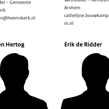
er – Gemeente
Arnhem
erk
cathelijne.bouwkam
yan@heemskerk.nl
m.nl
en Hertog
Erik de Ridder