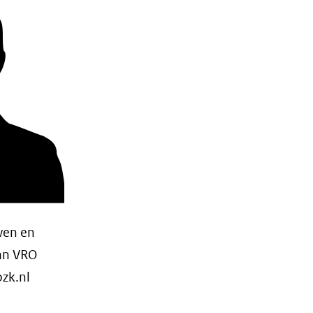
wen en
van VRO
zk.nl