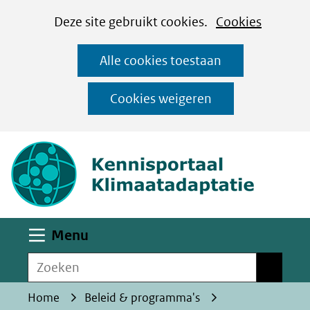
Cookies
Ga
Hier
Deze site gebruikt cookies.
Cookies
instellen
naar
kan
Alle cookies toestaan
de
het
inhoud
gebruik
Cookies weigeren
van
(naar homepa
cookies
op
deze
website
worden
Uitklappen
Menu
toegestaan
Zoeken
of
Zoeken
geweigerd.
Home
Beleid & programma's