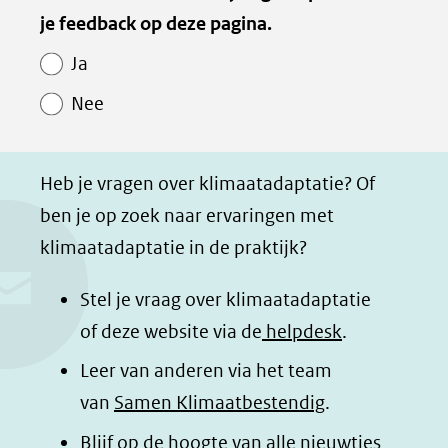
ti
van
je feedback op deze pagina.
e
e
e
e
(afbeelding:
ng
Paginawaardering
n
n
n
p
Ja
sg_stockfoto-
o
o
o
a
klimaatadaptatie-
Nee
p
p
p
g
128.jpg)
F
L
W
i
a
i
h
n
Heb je vragen over klimaatadaptatie? Of
c
n
a
a
ben je op zoek naar ervaringen met
e
k
t
d
klimaatadaptatie in de praktijk?
b
e
s
e
o
d
a
l
Stel je vraag over klimaatadaptatie
o
I
p
e
of deze website via de
helpdesk
.
k
n
p
n
Leer van anderen via het team
(opent
(opent
(opent
o
van
Samen Klimaatbestendig
.
in
in
in
p
Blijf op de hoogte van alle nieuwtjes
nieuw
nieuw
nieuw
B