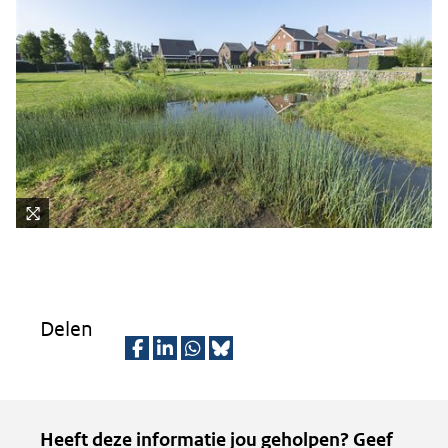
Kli
k
vo
or
Delen
ee
n
D
D
D
D
ve
e
e
e
e
rg
Kopie
Heeft deze informatie jou geholpen? Geef
ro
l
l
l
z