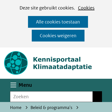
Cookies
Ga
Hier
Deze site gebruikt cookies.
Cookies
instellen
naar
kan
Alle cookies toestaan
de
het
inhoud
gebruik
Cookies weigeren
van
(naar homepa
cookies
op
deze
website
worden
Uitklappen
Menu
toegestaan
Zoeken
of
Zoeken
geweigerd.
Home
Beleid & programma's