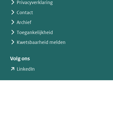
Privacyverklaring
Contact
Archief
Toegankelijkheid
Kwetsbaarheid melden
Volg ons
(opent
LinkedIn
in
nieuw
venster)
(verwijst
naar