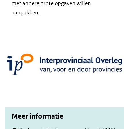
naar
met andere grote opgaven willen
een
aanpakken.
andere
website)
Meer informatie