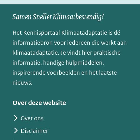
naar
naar
naar
e
nieuw
een
een
een
s
Samen Sneller Klimaatbestendig!
venster)
andere
andere
andere
k
(verwijst
website)
website)
website)
Het Kennisportaal Klimaatadaptatie is dé
y
naar
(opent
informatiebron voor iedereen die werkt aan
een
in
klimaatadaptatie. Je vindt hier praktische
andere
nieuw
informatie, handige hulpmiddelen,
website)
venster)
inspirerende voorbeelden en het laatste
(verwijst
nieuws.
naar
een
Over deze website
andere
website)
Over ons
Disclaimer