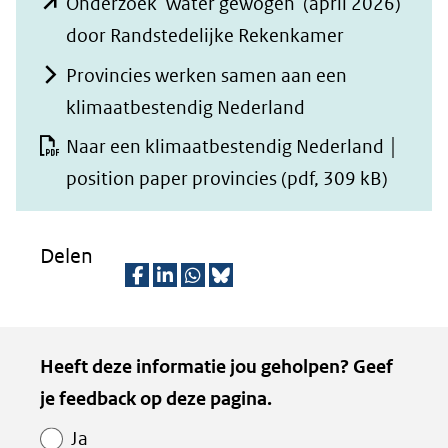
Onderzoek 'Water gewogen' (april 2026)
(opent
door Randstedelijke Rekenkamer
in
Provincies werken samen aan een
nieuw
klimaatbestendig Nederland
venster)
Naar een klimaatbestendig Nederland │
(verwijst
position paper provincies
(pdf, 309 kB)
naar
een
Delen
andere
website)
D
D
D
D
e
e
e
e
Kopie
Heeft deze informatie jou geholpen? Geef
l
l
l
z
van
je feedback op deze pagina.
e
e
e
e
Paginawaardering
n
n
n
p
Ja