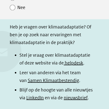
o
o
o
a
Nee
p
p
p
g
F
L
W
i
a
i
h
n
Heb je vragen over klimaatadaptatie? Of
c
n
a
a
ben je op zoek naar ervaringen met
e
k
t
d
klimaatadaptatie in de praktijk?
b
e
s
e
o
d
a
l
Stel je vraag over klimaatadaptatie
o
I
p
e
of deze website via de
helpdesk
.
k
n
p
n
Leer van anderen via het team
(opent
(opent
(opent
o
van
Samen Klimaatbestendig
.
in
in
in
p
Blijf op de hoogte van alle nieuwtjes
nieuw
nieuw
nieuw
B
(opent
via
LinkedIn
venster)
venster)
en via de
venster)
nieuwsbrief
.
l
(verwijst
(verwijst
(verwijst
in
u