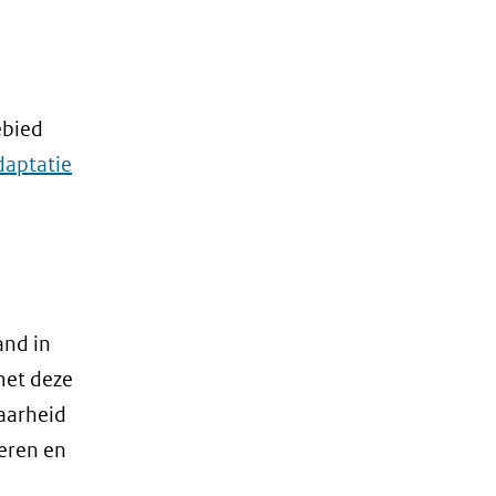
ebied
daptatie
and in
met deze
baarheid
leren en