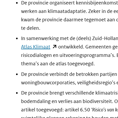
De provincie organiseert kennisbijeenkomst
werken aan klimaatadaptatie. Zeker in de e
kwam de provincie daarmee tegemoet aan d
te delen.
In samenwerking met de (deels) Zuid-Holla
(opent
Atlas Klimaat
ontwikkeld. Gemeenten gebru
in
risicodialogen en uitvoeringsprogramma’s.
nieuw
thema’s aan de atlas toegevoegd.
venster)
De provincie verbindt de betrokken partijen
(verwijst
woningbouwcorporaties, veiligheidsregio’s e
naar
De provincie brengt verschillende klimaatrisi
een
bodemdaling en verlies aan biodiversiteit. 
andere
artikel toegevoegd: artikel 6.50
‘Risico’s van 
website)