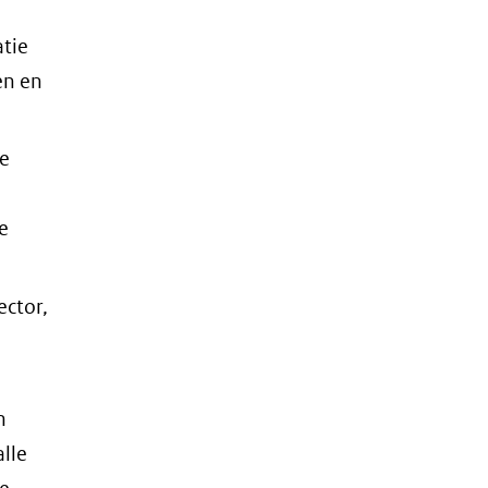
tie
en en
de
e
ector,
n
alle