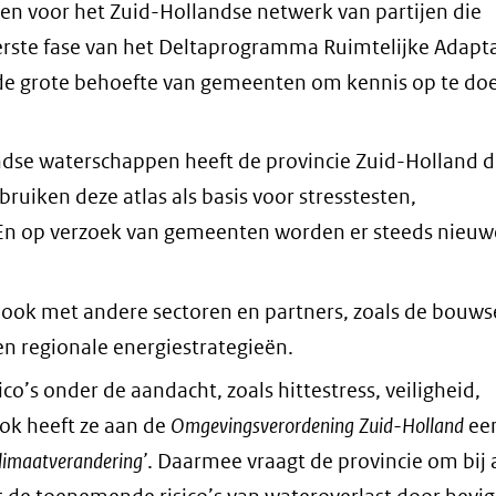
in
en voor het Zuid-Hollandse netwerk van partijen die
nieuw
erste fase van het Deltaprogramma Ruimtelijke Adapta
venster)
e grote behoefte van gemeenten om kennis op te do
(verwijst
naar
ndse waterschappen heeft de provincie Zuid-Holland 
een
iken deze atlas als basis voor stresstesten,
andere
 En op verzoek van gemeenten worden er steeds nieuw
website)
 ook met andere sectoren en partners, zoals de bouws
n regionale energiestrategieën.
co’s onder de aandacht, zoals hittestress, veiligheid,
Ook heeft ze aan de
Omgevingsverordening Zuid-Holland
ee
klimaatverandering’
. Daarmee vraagt de provincie om bij 