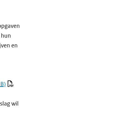
opgaven
d hun
jven en
MB)
slag wil