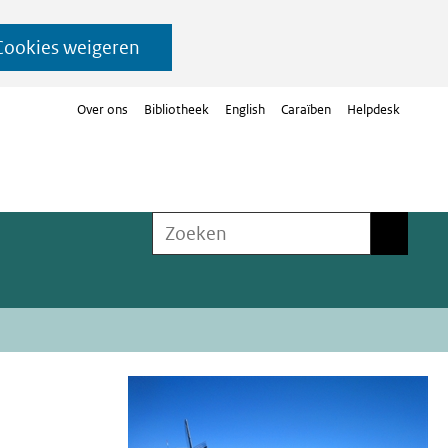
Cookies weigeren
Over ons
Bibliotheek
English
Caraïben
Helpdesk
Zoeken
Zoeken