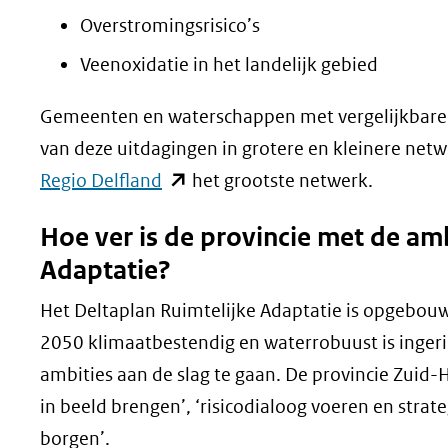
Overstromingsrisico’s
Veenoxidatie in het landelijk gebied
Gemeenten en waterschappen met vergelijkbare 
van deze uitdagingen in grotere en kleinere net
(opent
Regio Delfland
het grootste netwerk.
in
Hoe ver is de provincie met de amb
nieuw
Adaptatie?
venster)
(verwijst
Het Deltaplan Ruimtelijke Adaptatie is opgebouw
naar
2050 klimaatbestendig en waterrobuust is inger
een
ambities aan de slag te gaan. De provincie Zuid-
andere
in beeld brengen’, ‘risicodialoog voeren en strat
website)
borgen’.