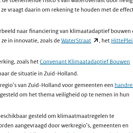
 de toenemende risico’s van wateroverlast door hevi
n ze vraagt daarin om rekening te houden met de effec
orbeeld naar financiering van klimaatadaptief bouwen 
(opent
 ze in innovatie, zoals de
WaterStraat
, het
HittePle
in
nieuw
(
king, zoals het
Convenant Klimaatadaptief Bouwen
venster)
i
aar de situatie in Zuid-Holland.
(verwijst
n
dsregio’s van Zuid-Holland voor gemeenten een
handre
naar
v
gesteld om het thema veiligheid op te nemen in hun
een
(
andere
n
beschikbaar gesteld om klimaatmaatregelen te
website)
e
worden aangevraagd door werkregio’s, gemeenten en
a