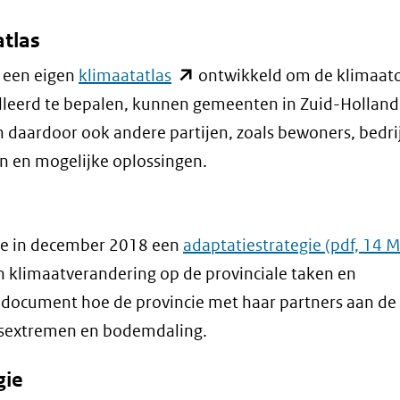
atlas
(opent
 een eigen
klimaatatlas
ontwikkeld om de klimaat
in
illeerd te bepalen, kunnen gemeenten in Zuid-Hollan
nieuw
 daardoor ook andere partijen, zoals bewoners, bedri
venster)
n en mogelijke oplossingen.
(verwijst
naar
cie in december 2018 een
adaptatiestrategie
(pdf, 14 
een
n klimaatverandering op de provinciale taken en
andere
 document hoe de provincie met haar partners aan de 
website)
rsextremen en bodemdaling.
gie