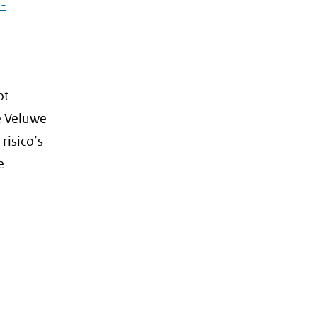
d-
ebsite)
ot
e Veluwe
risico’s
e