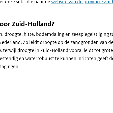
er deze subsidie naar de
website van de provincie Zui
w
voor Zuid-Holland?
 droogte, hitte, bodemdaling en zeespiegelstijging t
Nederland. Zo leidt droogte op de zandgronden van d
erwijl droogte in Zuid-Holland vooral leidt tot grote 
stendig en waterrobuust te kunnen inrichten geeft d
tdagingen: