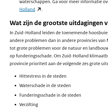
waterschappen. Ga voor meer informatie ov
(opent
Holland
.
in
Wat zijn de grootste uitdagingen 
nieuw
venster)
In Zuid-Holland leiden de toenemende hoosbuien,
(verwijst
andere problemen dan in andere provincies van 
naar
tot grote problemen voor de natuur en landbouw, t
een
op funderingsschade. Om Zuid-Holland klimaatbe
andere
provincie prioriteit aan de volgende zes grote ui
website)
Hittestress in de steden
Waterschade in de steden
Funderingsschade in de steden
Verzilting