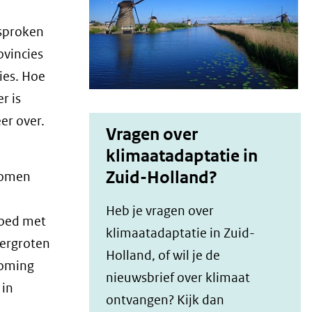
esproken
ovincies
ies. Hoe
r is
er over.
Vragen over
klimaatadaptatie in
Zuid-Holland?
 komen
Heb je vragen over
goed met
klimaatadaptatie in Zuid-
vergroten
Holland, of wil je de
roming
nieuwsbrief over klimaat
 in
ontvangen? Kijk dan