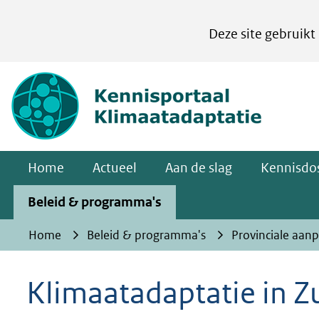
Cookies
Deze site gebruikt
instellen
Hier
(naar homepa
kan
het
gebruik
van
Home
Actueel
Aan de slag
Kennisdos
cookies
op
Beleid & programma's
deze
Home
Beleid & programma's
Provinciale aan
website
worden
Klimaatadaptatie in Z
toegestaan
of