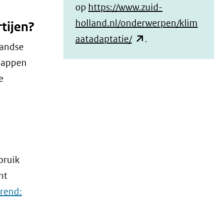
op
https://www.zuid-
holland.nl/onderwerpen/klim
tijen?
(opent
aatadaptatie/
.
landse
in
chappen
nieuw
e
venster)
(verwijst
naar
een
andere
bruik
website)
nt
urend: