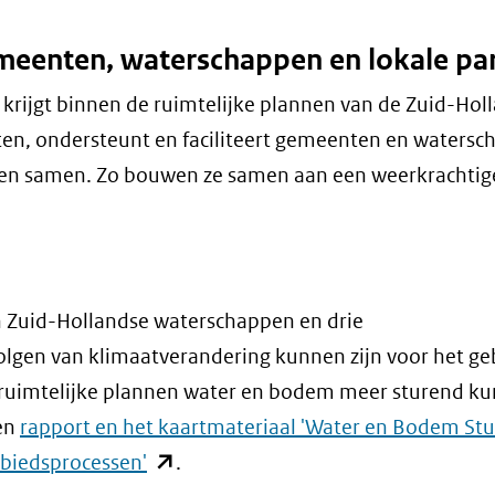
eenten, waterschappen en lokale par
 krijgt binnen de ruimtelijke plannen van de Zuid-Hol
en, ondersteunt en faciliteert gemeenten en waters
 hen samen. Zo bouwen ze samen aan een weerkrachtig
n Zuid-Hollandse waterschappen en drie
lgen van klimaatverandering kunnen zijn voor het ge
ij ruimtelijke plannen water en bodem meer sturend ku
een
rapport en het kaartmateriaal 'Water en Bodem St
(opent
ebiedsprocessen'
.