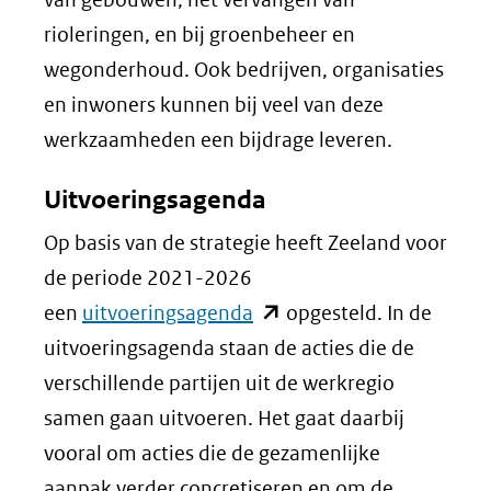
rioleringen, en bij groenbeheer en
wegonderhoud. Ook bedrijven, organisaties
en inwoners kunnen bij veel van deze
werkzaamheden een bijdrage leveren.
Uitvoeringsagenda
Op basis van de strategie heeft Zeeland voor
de periode 2021-2026
(opent
een
uitvoeringsagenda
opgesteld. In de
in
uitvoeringsagenda staan de acties die de
nieuw
verschillende partijen uit de werkregio
venster)
samen gaan uitvoeren. Het gaat daarbij
(verwijst
vooral om acties die de gezamenlijke
naar
aanpak verder concretiseren en om de