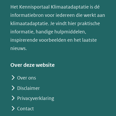
(verwijst
website)
website)
website)
Het Kennisportaal Klimaatadaptatie is dé
y
naar
(opent
informatiebron voor iedereen die werkt aan
een
in
klimaatadaptatie. Je vindt hier praktische
andere
nieuw
informatie, handige hulpmiddelen,
website)
venster)
inspirerende voorbeelden en het laatste
(verwijst
nieuws.
naar
een
Over deze website
andere
website)
Over ons
Disclaimer
Privacyverklaring
Contact