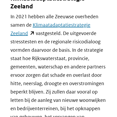
Zeeland
In 2021 hebben alle Zeeuwse overheden
samen de
Klimaatadaptatiestrategie
(opent
Zeeland
vastgesteld. De uitgevoerde
in
stresstesten en de regionale risicodialoog
nieuw
vormden daarvoor de basis. In de strategie
venster)
staat hoe Rijkswaterstaat, provincie,
(verwijst
gemeenten, waterschap en andere partners
naar
ervoor zorgen dat schade en overlast door
een
hitte, neerslag, droogte en overstromingen
andere
beperkt blijven. Zij zullen daar vooral op
website)
letten bij de aanleg van nieuwe woonwijken
en bedrijventerreinen, bij het opknappen
van gebouwen, het vervangen van