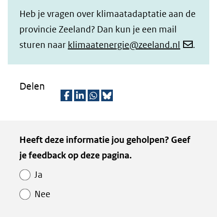
Heb je vragen over klimaatadaptatie aan de
provincie Zeeland? Dan kun je een mail
sturen naar
klimaatenergie@zeeland.nl
.
Delen
D
D
D
D
e
e
e
e
Kopie
Heeft deze informatie jou geholpen? Geef
l
l
l
z
van
je feedback op deze pagina.
e
e
e
e
Paginawaardering
n
n
n
p
Ja
o
o
o
a
Nee
p
p
p
g
F
L
W
i