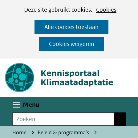
Cookies
Ga
Hier
Deze site gebruikt cookies.
Cookies
instellen
naar
kan
Alle cookies toestaan
de
het
inhoud
gebruik
Cookies weigeren
van
(naar homepa
cookies
op
deze
website
worden
Uitklappen
Menu
toegestaan
Zoeken
of
Zoeken
geweigerd.
Home
Beleid & programma's