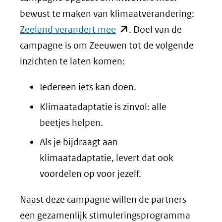
bewust te maken van klimaatverandering:
(opent
Zeeland verandert mee
. Doel van de
in
campagne is om Zeeuwen tot de volgende
nieuw
inzichten te laten komen:
venster)
Iedereen iets kan doen.
(verwijst
Klimaatadaptatie is zinvol: alle
naar
beetjes helpen.
een
andere
Als je bijdraagt aan
website)
klimaatadaptatie, levert dat ook
voordelen op voor jezelf.
Naast deze campagne willen de partners
een gezamenlijk stimuleringsprogramma