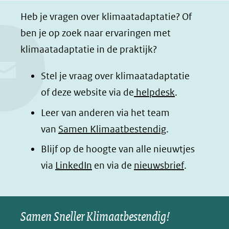
a
i
h
n
Heb je vragen over klimaatadaptatie? Of
c
n
a
a
ben je op zoek naar ervaringen met
e
k
t
d
klimaatadaptatie in de praktijk?
b
e
s
e
o
d
a
l
Stel je vraag over klimaatadaptatie
o
I
p
e
of deze website via de
helpdesk
.
k
n
p
n
Leer van anderen via het team
(opent
(opent
(opent
o
van
Samen Klimaatbestendig
.
in
in
in
p
Blijf op de hoogte van alle nieuwtjes
nieuw
nieuw
nieuw
B
(opent
via
LinkedIn
venster)
venster)
en via de
venster)
nieuwsbrief
.
l
(verwijst
(verwijst
(verwijst
in
u
naar
naar
naar
e
nieuw
een
een
een
s
Samen Sneller Klimaatbestendig!
venster)
andere
andere
andere
k