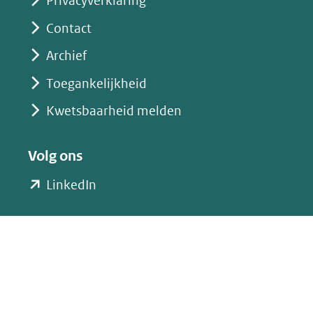
Privacyverklaring
Contact
Archief
Toegankelijkheid
Kwetsbaarheid melden
Volg ons
(opent
LinkedIn
in
nieuw
venster)
(verwijst
naar