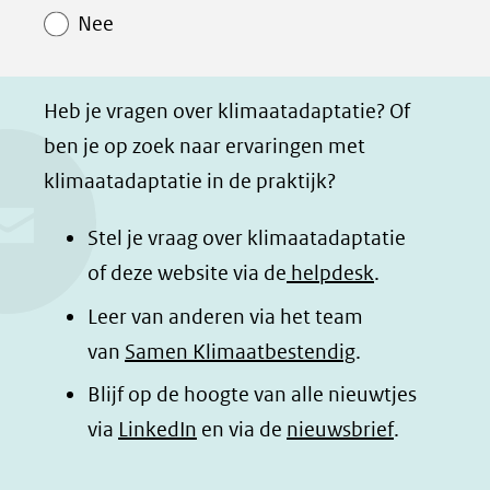
o
o
o
a
Nee
p
p
p
g
F
L
W
i
a
i
h
n
Heb je vragen over klimaatadaptatie? Of
c
n
a
a
ben je op zoek naar ervaringen met
e
k
t
d
klimaatadaptatie in de praktijk?
b
e
s
e
o
d
a
l
Stel je vraag over klimaatadaptatie
o
I
p
e
of deze website via de
helpdesk
.
k
n
p
n
Leer van anderen via het team
(opent
(opent
(opent
o
van
Samen Klimaatbestendig
.
in
in
in
p
Blijf op de hoogte van alle nieuwtjes
nieuw
nieuw
nieuw
B
(opent
via
LinkedIn
venster)
venster)
en via de
venster)
nieuwsbrief
.
l
(verwijst
(verwijst
(verwijst
in
u