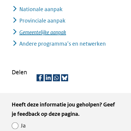
k
Nationale aanpak
vo
or
Provinciale aanpak
ee
Gemeentelijke aanpak
n
ve
Andere programma’s en netwerken
rg
ro
ti
(afbeelding:
ng
Delen
spelende-
kinderen-
D
D
D
D
in-
e
e
e
e
droge-
Kopie
Heeft deze informatie jou geholpen? Geef
l
l
l
z
wadi.jpg)
van
je feedback op deze pagina.
e
e
e
e
Paginawaardering
n
n
n
p
Ja