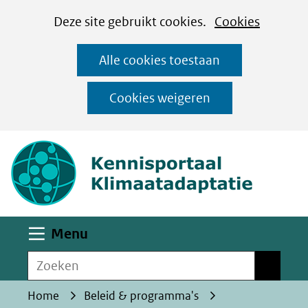
Cookies
Ga
Hier
Deze site gebruikt cookies.
Cookies
instellen
naar
kan
Alle cookies toestaan
de
het
inhoud
gebruik
Cookies weigeren
van
(naar homepa
cookies
op
deze
website
worden
Uitklappen
Menu
toegestaan
Zoeken
of
Zoeken
geweigerd.
Home
Beleid & programma's