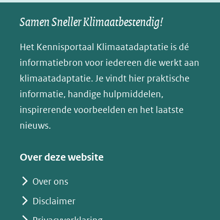
naar
naar
naar
e
nieuw
een
een
een
s
Samen Sneller Klimaatbestendig!
venster)
andere
andere
andere
k
(verwijst
website)
website)
website)
Het Kennisportaal Klimaatadaptatie is dé
y
naar
(opent
informatiebron voor iedereen die werkt aan
een
in
klimaatadaptatie. Je vindt hier praktische
andere
nieuw
informatie, handige hulpmiddelen,
website)
venster)
inspirerende voorbeelden en het laatste
(verwijst
nieuws.
naar
een
Over deze website
andere
website)
Over ons
Disclaimer