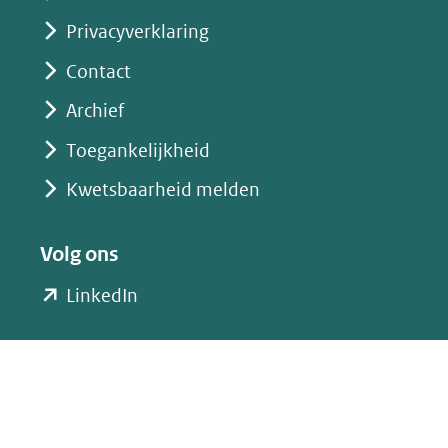
Privacyverklaring
Contact
Archief
Toegankelijkheid
Kwetsbaarheid melden
Volg ons
(opent
LinkedIn
in
nieuw
venster)
(verwijst