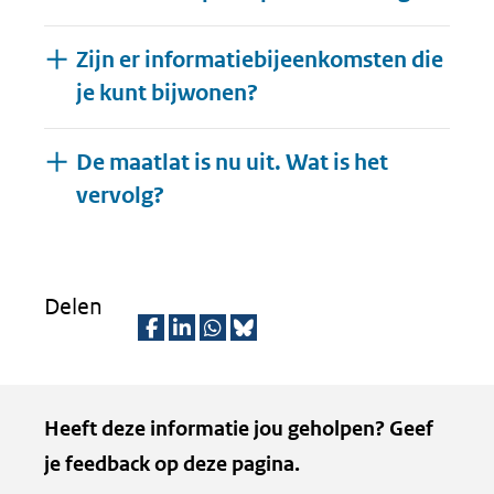
Zijn er informatiebijeenkomsten die
je kunt bijwonen?
De maatlat is nu uit. Wat is het
Uitklappen
vervolg?
Delen
D
D
D
D
e
e
e
e
Kopie
Heeft deze informatie jou geholpen? Geef
l
l
l
z
van
je feedback op deze pagina.
e
e
e
e