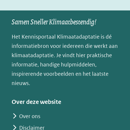
(verwijst
(verwijst
(verwijst
in
u
naar
naar
naar
e
nieuw
een
een
een
s
Samen Sneller Klimaatbestendig!
venster)
andere
andere
andere
k
(verwijst
website)
website)
website)
Het Kennisportaal Klimaatadaptatie is dé
y
naar
(opent
informatiebron voor iedereen die werkt aan
een
in
klimaatadaptatie. Je vindt hier praktische
andere
nieuw
informatie, handige hulpmiddelen,
website)
venster)
inspirerende voorbeelden en het laatste
(verwijst
nieuws.
naar
een
Over deze website
andere
website)
Over ons
Disclaimer