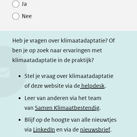
Paginawaardering
n
n
n
p
Ja
o
o
o
a
Nee
p
p
p
g
F
L
W
i
a
i
h
n
Heb je vragen over klimaatadaptatie? Of
c
n
a
a
ben je op zoek naar ervaringen met
e
k
t
d
klimaatadaptatie in de praktijk?
b
e
s
e
o
d
a
l
Stel je vraag over klimaatadaptatie
o
I
p
e
of deze website via de
helpdesk
.
k
n
p
n
Leer van anderen via het team
(opent
(opent
(opent
o
van
Samen Klimaatbestendig
.
in
in
in
p
Blijf op de hoogte van alle nieuwtjes
nieuw
nieuw
nieuw
B
(opent
via
LinkedIn
venster)
venster)
en via de
venster)
nieuwsbrief
.
l