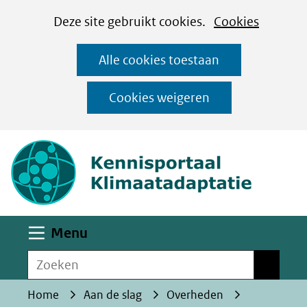
Cookies
Ga
Hier
Deze site gebruikt cookies.
Cookies
instellen
naar
kan
Alle cookies toestaan
de
het
inhoud
gebruik
Cookies weigeren
van
(naar homepa
cookies
op
deze
website
worden
Uitklappen
Menu
toegestaan
Zoeken
of
Zoeken
geweigerd.
Home
Aan de slag
Overheden