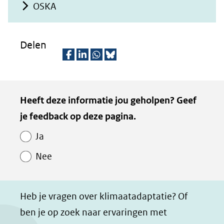
OSKA
Delen
D
D
D
D
e
e
e
e
Kopie
Heeft deze informatie jou geholpen? Geef
l
l
l
z
van
je feedback op deze pagina.
e
e
e
e
Paginawaardering
n
n
n
p
Ja
o
o
o
a
Nee
p
p
p
g
F
L
W
i
a
i
h
n
Heb je vragen over klimaatadaptatie? Of
c
n
a
a
ben je op zoek naar ervaringen met
e
k
t
d