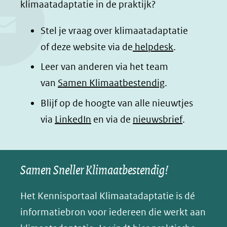
klimaatadaptatie in de praktijk?
b
e
s
e
o
d
a
l
Stel je vraag over klimaatadaptatie
o
I
p
e
of deze website via de
helpdesk
.
k
n
p
n
Leer van anderen via het team
(opent
(opent
(opent
o
van
Samen Klimaatbestendig
.
in
in
in
p
Blijf op de hoogte van alle nieuwtjes
nieuw
nieuw
nieuw
B
(opent
via
LinkedIn
venster)
venster)
en via de
venster)
nieuwsbrief
.
l
(verwijst
(verwijst
(verwijst
in
u
naar
naar
naar
e
nieuw
een
een
een
s
Samen Sneller Klimaatbestendig!
venster)
andere
andere
andere
k
(verwijst
website)
website)
website)
Het Kennisportaal Klimaatadaptatie is dé
y
naar
(opent
informatiebron voor iedereen die werkt aan
een
in