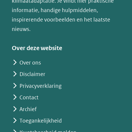
klimaatadaptatie. Je vindt hier praktische
andere
nieuw
informatie, handige hulpmiddelen,
website)
venster)
inspirerende voorbeelden en het laatste
(verwijst
nieuws.
naar
een
Over deze website
andere
website)
Over ons
Disclaimer
Privacyverklaring
Contact
Archief
Toegankelijkheid