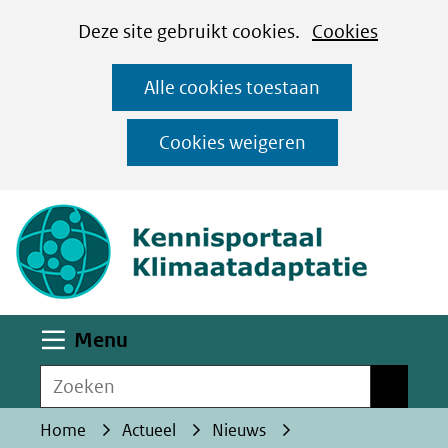
Cookies
Ga
Hier
Deze site gebruikt cookies.
Cookies
instellen
naar
kan
Alle cookies toestaan
de
het
inhoud
gebruik
Cookies weigeren
van
(naar homepa
cookies
op
deze
website
worden
Uitklappen
Menu
toegestaan
Zoeken
of
Zoeken
geweigerd.
Home
Actueel
Nieuws