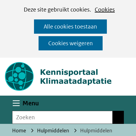
Cookies
Ga
Hier
Deze site gebruikt cookies.
Cookies
instellen
naar
kan
Alle cookies toestaan
de
het
inhoud
gebruik
Cookies weigeren
van
(naar homepa
cookies
op
deze
website
worden
Uitklappen
Menu
toegestaan
Zoeken
of
Zoeken
geweigerd.
Home
Hulpmiddelen
Hulpmiddelen