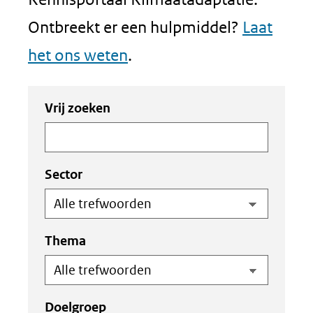
Ontbreekt er een hulpmiddel?
Laat
het ons weten
.
Zoeken
Zoeken
Vrij zoeken
in
binnen
de
de
index
index
Sector
Thema
Doelgroep