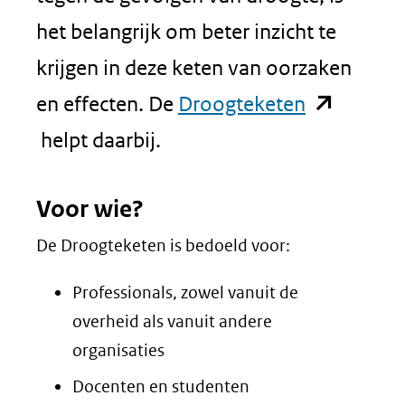
het belangrijk om beter inzicht te
krijgen in deze keten van oorzaken
(opent
en effecten. De
Droogteketen
in
helpt daarbij.
nieuw
Voor wie?
venster)
De Droogteketen is bedoeld voor:
(verwijst
naar
Professionals, zowel vanuit de
een
overheid als vanuit andere
organisaties
andere
Docenten en studenten
website)