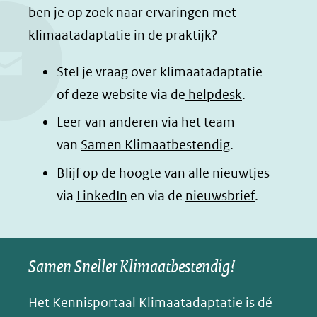
c
n
a
a
ben je op zoek naar ervaringen met
e
k
t
d
klimaatadaptatie in de praktijk?
b
e
s
e
o
d
a
l
Stel je vraag over klimaatadaptatie
o
I
p
e
of deze website via de
helpdesk
.
k
n
p
n
Leer van anderen via het team
(opent
(opent
(opent
o
van
Samen Klimaatbestendig
.
in
in
in
p
Blijf op de hoogte van alle nieuwtjes
nieuw
nieuw
nieuw
B
(opent
via
LinkedIn
venster)
venster)
en via de
venster)
nieuwsbrief
.
l
(verwijst
(verwijst
(verwijst
in
u
naar
naar
naar
e
nieuw
een
een
een
s
Samen Sneller Klimaatbestendig!
venster)
andere
andere
andere
k
(verwijst
website)
website)
website)
Het Kennisportaal Klimaatadaptatie is dé
y
naar