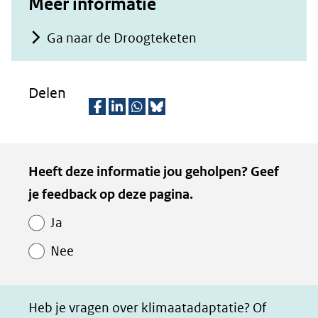
Meer informatie
Ga naar de Droogteketen
Delen
D
D
D
D
e
e
e
e
Kopie
Heeft deze informatie jou geholpen? Geef
l
l
l
z
van
je feedback op deze pagina.
e
e
e
e
Paginawaardering
n
n
n
p
Ja
o
o
o
a
Nee
p
p
p
g
F
L
W
i
a
i
h
n
Heb je vragen over klimaatadaptatie? Of