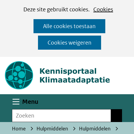
Cookies
Ga
Hier
Deze site gebruikt cookies.
Cookies
instellen
naar
kan
Alle cookies toestaan
de
het
inhoud
gebruik
Cookies weigeren
van
(naar homepa
cookies
op
deze
website
worden
Uitklappen
Menu
toegestaan
Zoeken
of
Zoeken
geweigerd.
Home
Hulpmiddelen
Hulpmiddelen