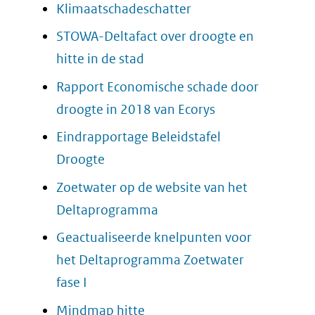
in
(opent
Klimaatschadeschatter
venster)
nieuw
in
STOWA-Deltafact over droogte en
(verwijst
venster)
nieuw
(opent
hitte in de stad
naar
(verwijst
venster)
in
Rapport Economische schade door
een
naar
(verwijst
nieuw
(opent
droogte in 2018 van Ecorys
andere
een
naar
venster)
in
website)
Eindrapportage Beleidstafel
andere
een
(verwijst
nieuw
(opent
Droogte
website)
andere
naar
venster)
in
Zoetwater op de website van het
website)
een
(verwijst
nieuw
(opent
Deltaprogramma
andere
naar
venster)
in
Geactualiseerde knelpunten voor
website)
een
(verwijst
nieuw
het Deltaprogramma Zoetwater
andere
naar
venster)
(opent
fase I
website)
een
(verwijst
in
(opent
Mindmap hitte