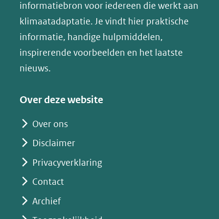
(opent
informatiebron voor iedereen die werkt aan
een
in
klimaatadaptatie. Je vindt hier praktische
andere
nieuw
informatie, handige hulpmiddelen,
website)
venster)
inspirerende voorbeelden en het laatste
(verwijst
nieuws.
naar
een
Over deze website
andere
website)
Over ons
Disclaimer
Privacyverklaring
Contact
Archief