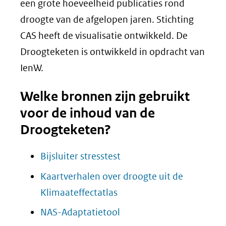
een grote hoeveelheid publicaties rond
droogte van de afgelopen jaren. Stichting
CAS heeft de visualisatie ontwikkeld. De
Droogteketen is ontwikkeld in opdracht van
IenW.
Welke bronnen zijn gebruikt
voor de inhoud van de
Droogteketen?
Bijsluiter stresstest
Kaartverhalen over droogte uit de
(opent
Klimaateffectatlas
in
(opent
NAS-Adaptatietool
nieuw