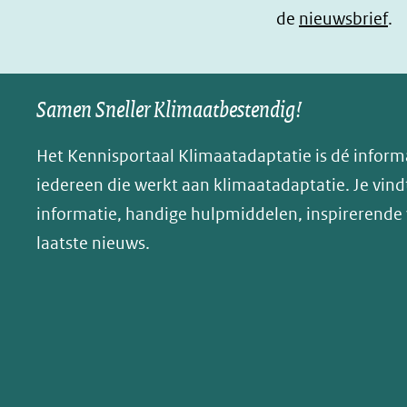
de
nieuwsbrief
.
(opent
(opent
o
in
in
p
nieuw
nieuw
B
Samen Sneller Klimaatbestendig!
venster)
venster)
l
(verwijst
(verwijst
u
Het Kennisportaal Klimaatadaptatie is dé inform
naar
naar
e
iedereen die werkt aan klimaatadaptatie. Je vindt
een
een
s
informatie, handige hulpmiddelen, inspirerende
andere
andere
k
website)
website)
laatste nieuws.
y
(opent
in
nieuw
venster)
(verwijst
naar