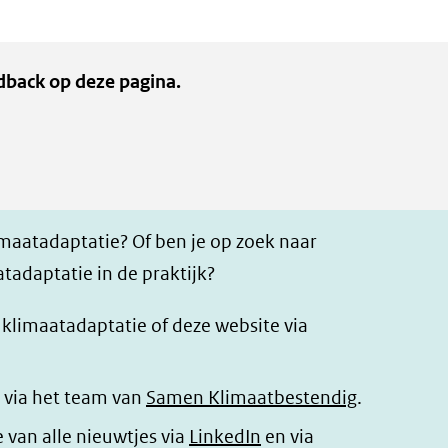
dback op deze pagina.
imaatadaptatie? Of ben je op zoek naar
tadaptatie in de praktijk?
r klimaatadaptatie of deze website via
 via het team van
Samen Klimaatbestendig
.
(opent
e van alle nieuwtjes via
LinkedIn
en via