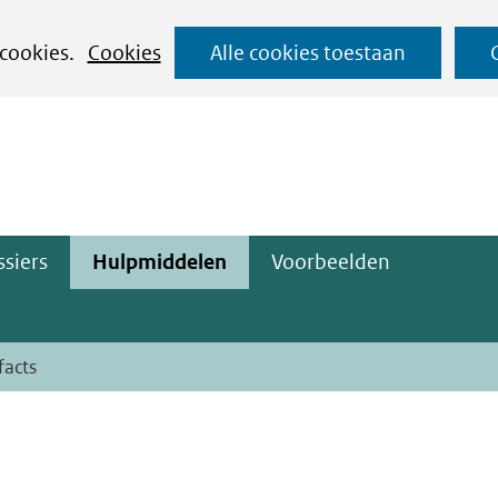
Ga
 cookies.
Cookies
Alle cookies toestaan
naar
ge)
de
inhoud
siers
Hulpmiddelen
Voorbeelden
facts