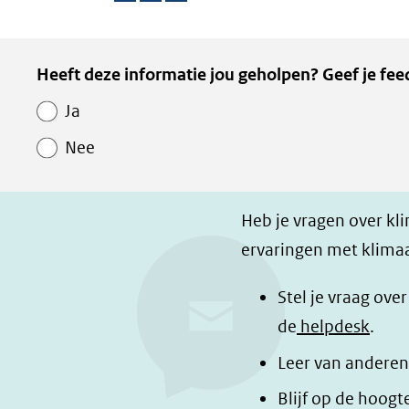
D
D
D
e
e
e
Kopie
Heeft deze informatie jou geholpen? Geef je fee
l
l
z
van
e
e
e
Ja
Paginawaardering
n
n
p
Nee
o
o
a
p
p
g
F
L
i
Heb je vragen over kl
a
i
n
ervaringen met klimaa
c
n
a
e
k
d
Stel je vraag ove
b
e
e
de
helpdesk
.
o
d
l
Leer van anderen
o
I
e
Blijf op de hoogt
k
n
n