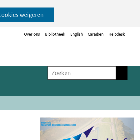
Cookies weigeren
Over ons
Bibliotheek
English
Caraïben
Helpdesk
Zoeken
Zoeken