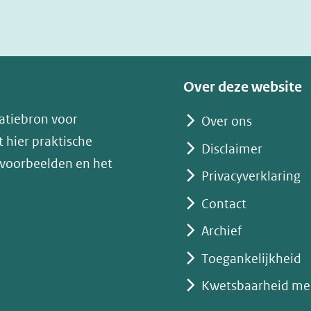
in
nieuw
venster)
(verwijst
Over deze website
naar
atiebron voor
Over ons
een
 hier praktische
andere
Disclaimer
 voorbeelden en het
website)
Privacyverklaring
Contact
Archief
Toegankelijkheid
Kwetsbaarheid me