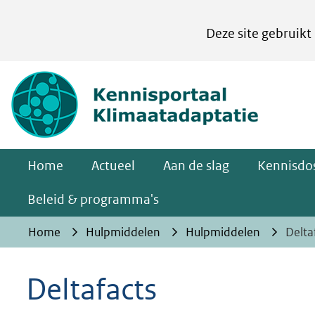
Cookies
Deze site gebruikt
instellen
Hier
(naar homepa
kan
het
gebruik
van
Home
Actueel
Aan de slag
Kennisdos
cookies
op
Beleid & programma's
deze
Home
Hulpmiddelen
Hulpmiddelen
Delta
website
worden
Deltafacts
toegestaan
of