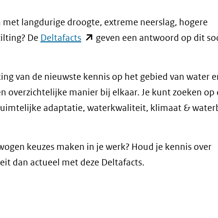
 met langdurige droogte, extreme neerslag, hogere
(opent
ilting? De
Deltafacts
geven een antwoord op dit so
in
nieuw
ting van de nieuwste kennis op het gebied van water e
venster)
en overzichtelijke manier bij elkaar. Je kunt zoeken op
(verwijst
ruimtelijke adaptatie, waterkwaliteit, klimaat & wate
naar
een
andere
rwogen keuzes maken in je werk? Houd je kennis over
website)
it dan actueel met deze Deltafacts.