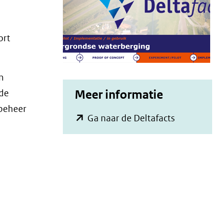
ort
n
 de
Meer informatie
rbeheer
(opent
Ga naar de Deltafacts
in
nieuw
venster)
(verwijst
naar
een