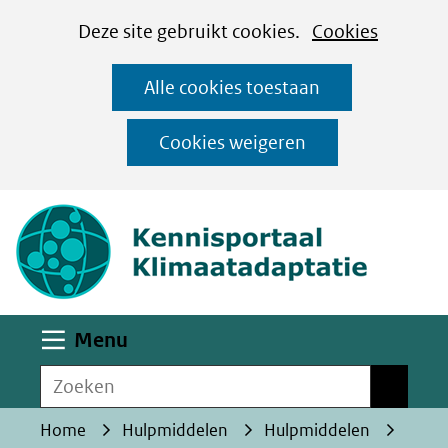
Cookies
Ga
Hier
Deze site gebruikt cookies.
Cookies
instellen
naar
kan
Alle cookies toestaan
de
het
inhoud
gebruik
Cookies weigeren
van
(naar homepa
cookies
op
deze
website
worden
Uitklappen
Menu
toegestaan
Zoeken
of
Zoeken
geweigerd.
Home
Hulpmiddelen
Hulpmiddelen