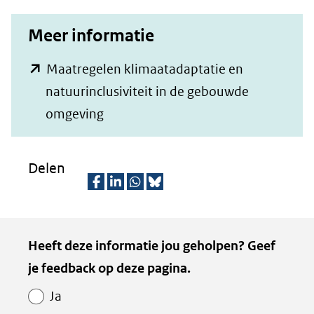
Meer informatie
Maatregelen klimaatadaptatie en
natuurinclusiviteit in de gebouwde
(opent
omgeving
in
nieuw
Delen
venster)
(verwijst
D
D
D
D
naar
e
e
e
e
Kopie
Heeft deze informatie jou geholpen? Geef
een
l
l
l
z
van
je feedback op deze pagina.
e
e
e
e
andere
Paginawaardering
n
n
n
p
website)
Ja
o
o
o
a