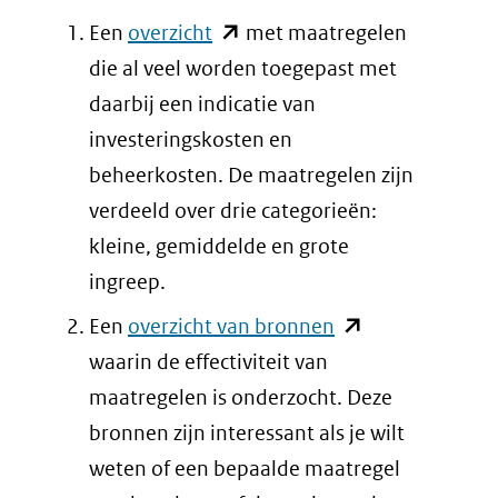
(opent
Een
overzicht
met maatregelen
in
die al veel worden toegepast met
nieuw
daarbij een indicatie van
venster)
investeringskosten en
(verwijst
beheerkosten. De maatregelen zijn
naar
verdeeld over drie categorieën:
een
kleine, gemiddelde en grote
andere
ingreep.
website)
(opent
Een
overzicht van bronnen
in
waarin de effectiviteit van
nieuw
maatregelen is onderzocht. Deze
venster)
bronnen zijn interessant als je wilt
(verwijst
weten of een bepaalde maatregel