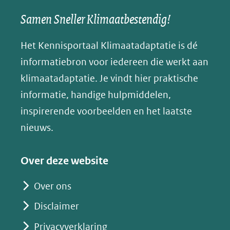
nieuw
een
een
een
s
Samen Sneller Klimaatbestendig!
venster)
andere
andere
andere
k
(verwijst
website)
website)
website)
Het Kennisportaal Klimaatadaptatie is dé
y
naar
(opent
informatiebron voor iedereen die werkt aan
een
in
klimaatadaptatie. Je vindt hier praktische
andere
nieuw
informatie, handige hulpmiddelen,
website)
venster)
inspirerende voorbeelden en het laatste
(verwijst
nieuws.
naar
een
Over deze website
andere
website)
Over ons
Disclaimer
Privacyverklaring