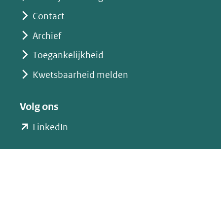
Contact
Archief
Toegankelijkheid
Kwetsbaarheid melden
Volg ons
(opent
LinkedIn
in
nieuw
venster)
(verwijst
naar