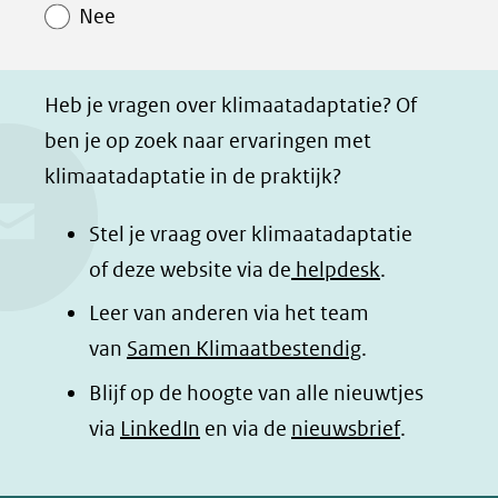
Nee
p
p
p
g
F
L
W
i
a
i
h
n
Heb je vragen over klimaatadaptatie? Of
c
n
a
a
ben je op zoek naar ervaringen met
e
k
t
d
klimaatadaptatie in de praktijk?
b
e
s
e
o
d
a
l
Stel je vraag over klimaatadaptatie
o
I
p
e
of deze website via de
helpdesk
.
k
n
p
n
Leer van anderen via het team
(opent
(opent
(opent
o
van
Samen Klimaatbestendig
.
in
in
in
p
Blijf op de hoogte van alle nieuwtjes
nieuw
nieuw
nieuw
B
(opent
via
LinkedIn
venster)
venster)
en via de
venster)
nieuwsbrief
.
l
(verwijst
(verwijst
(verwijst
in
u
naar
naar
naar
e