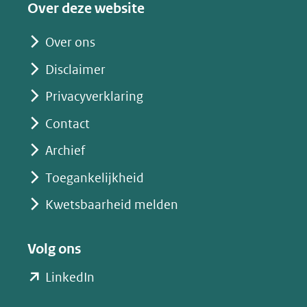
Over deze website
andere
website)
Over ons
Disclaimer
Privacyverklaring
Contact
Archief
Toegankelijkheid
Kwetsbaarheid melden
Volg ons
(opent
LinkedIn
in