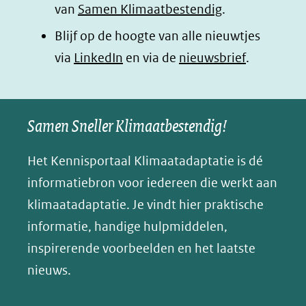
van
Samen Klimaatbestendig
.
in
in
in
p
Blijf op de hoogte van alle nieuwtjes
nieuw
nieuw
nieuw
B
(opent
via
LinkedIn
venster)
venster)
en via de
venster)
nieuwsbrief
.
l
(verwijst
(verwijst
(verwijst
in
u
naar
naar
naar
e
nieuw
een
een
een
s
Samen Sneller Klimaatbestendig!
venster)
andere
andere
andere
k
(verwijst
website)
website)
website)
Het Kennisportaal Klimaatadaptatie is dé
y
naar
(opent
informatiebron voor iedereen die werkt aan
een
in
klimaatadaptatie. Je vindt hier praktische
andere
nieuw
informatie, handige hulpmiddelen,
website)
venster)
inspirerende voorbeelden en het laatste
(verwijst
nieuws.
naar
een