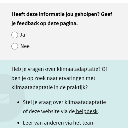
e
e
e
e
Kopie
Heeft deze informatie jou geholpen? Geef
l
l
l
z
van
je feedback op deze pagina.
e
e
e
e
Paginawaardering
n
n
n
p
Ja
o
o
o
a
Nee
p
p
p
g
F
L
W
i
a
i
h
n
Heb je vragen over klimaatadaptatie? Of
c
n
a
a
ben je op zoek naar ervaringen met
e
k
t
d
klimaatadaptatie in de praktijk?
b
e
s
e
o
d
a
l
Stel je vraag over klimaatadaptatie
o
I
p
e
of deze website via de
helpdesk
.
k
n
p
n
Leer van anderen via het team
(opent
(opent
(opent
o