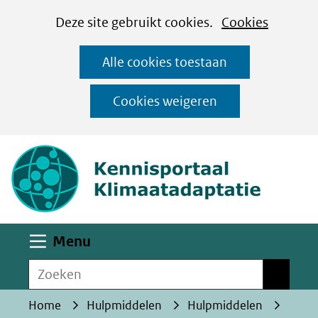
Cookies
Ga
Hier
Deze site gebruikt cookies.
Cookies
instellen
naar
kan
Alle cookies toestaan
de
het
inhoud
gebruik
Cookies weigeren
van
(naar homepa
cookies
op
deze
website
worden
Uitklappen
Menu
toegestaan
Zoeken
of
Zoeken
geweigerd.
Home
Hulpmiddelen
Hulpmiddelen