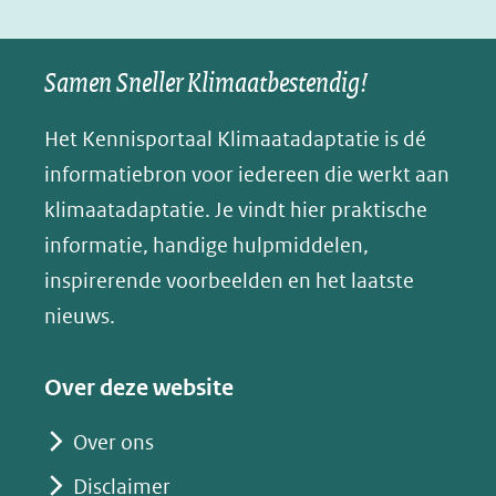
(verwijst
(verwijst
(verwijst
in
u
naar
naar
naar
e
nieuw
een
een
een
s
Samen Sneller Klimaatbestendig!
venster)
andere
andere
andere
k
(verwijst
website)
website)
website)
Het Kennisportaal Klimaatadaptatie is dé
y
naar
(opent
informatiebron voor iedereen die werkt aan
een
in
klimaatadaptatie. Je vindt hier praktische
andere
nieuw
informatie, handige hulpmiddelen,
website)
venster)
inspirerende voorbeelden en het laatste
(verwijst
nieuws.
naar
een
Over deze website
andere
website)
Over ons
Disclaimer