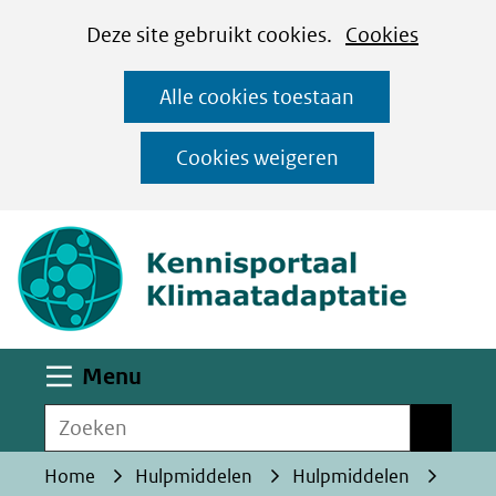
Cookies
Ga
Hier
Deze site gebruikt cookies.
Cookies
instellen
naar
kan
Alle cookies toestaan
de
het
inhoud
gebruik
Cookies weigeren
van
(naar homepa
cookies
op
deze
website
worden
Uitklappen
Menu
toegestaan
Zoeken
of
Zoeken
geweigerd.
Home
Hulpmiddelen
Hulpmiddelen