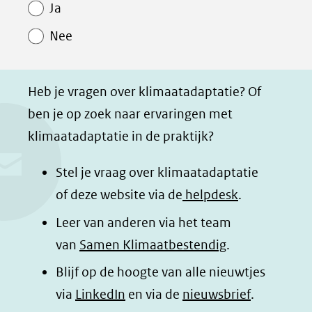
Paginawaardering
n
n
n
p
website)
Ja
o
o
o
a
Nee
p
p
p
g
F
L
W
i
a
i
h
n
Heb je vragen over klimaatadaptatie? Of
c
n
a
a
ben je op zoek naar ervaringen met
e
k
t
d
klimaatadaptatie in de praktijk?
b
e
s
e
o
d
a
l
Stel je vraag over klimaatadaptatie
o
I
p
e
of deze website via de
helpdesk
.
k
n
p
n
Leer van anderen via het team
(opent
(opent
(opent
o
van
Samen Klimaatbestendig
.
in
in
in
p
Blijf op de hoogte van alle nieuwtjes
nieuw
nieuw
nieuw
B
(opent
via
LinkedIn
venster)
venster)
en via de
venster)
nieuwsbrief
.
l