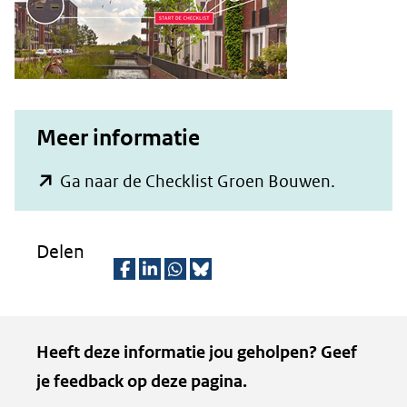
Meer informatie
(opent
Ga naar de Checklist Groen Bouwen.
in
nieuw
Delen
venster)
(verwijst
D
D
D
D
naar
e
e
e
e
Kopie
Heeft deze informatie jou geholpen? Geef
een
l
l
l
z
van
je feedback op deze pagina.
e
e
e
e
andere