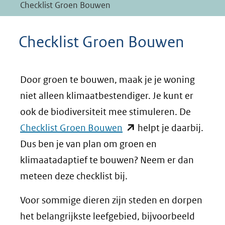
Checklist Groen Bouwen
Checklist Groen Bouwen
Door groen te bouwen, maak je je woning
niet alleen klimaatbestendiger. Je kunt er
ook de biodiversiteit mee stimuleren. De
(opent
Checklist Groen Bouwen
helpt je daarbij.
in
Dus ben je van plan om groen en
nieuw
klimaatadaptief te bouwen? Neem er dan
venster)
meteen deze checklist bij.
(verwijst
Voor sommige dieren zijn steden en dorpen
naar
het belangrijkste leefgebied, bijvoorbeeld
een