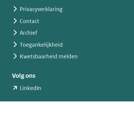
Privacyverklaring
Contact
Archief
Toegankelijkheid
Kwetsbaarheid melden
Volg ons
(opent
LinkedIn
in
nieuw
venster)
(verwijst