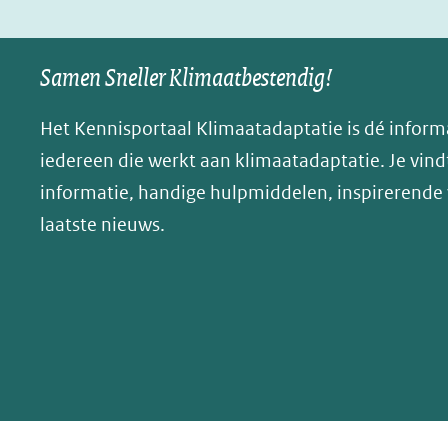
in
in
p
nieuw
nieuw
B
Samen Sneller Klimaatbestendig!
venster)
venster)
l
(verwijst
(verwijst
u
Het Kennisportaal Klimaatadaptatie is dé inform
naar
naar
e
iedereen die werkt aan klimaatadaptatie. Je vindt
een
een
s
informatie, handige hulpmiddelen, inspirerende
andere
andere
k
website)
website)
laatste nieuws.
y
(opent
in
nieuw
venster)
(verwijst
naar
een