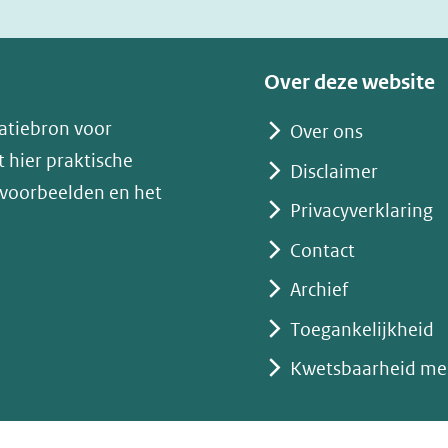
nieuw
venster)
(verwijst
Over deze website
naar
atiebron voor
Over ons
een
 hier praktische
andere
Disclaimer
 voorbeelden en het
website)
Privacyverklaring
Contact
Archief
Toegankelijkheid
Kwetsbaarheid me