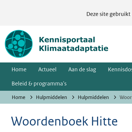
Cookies
Deze site gebruikt
instellen
Hier
(naar homepa
kan
het
gebruik
van
Home
Actueel
Aan de slag
Kennisdos
cookies
op
Beleid & programma's
deze
Home
Hulpmiddelen
Hulpmiddelen
Woor
website
worden
Woordenboek Hitte
toegestaan
of