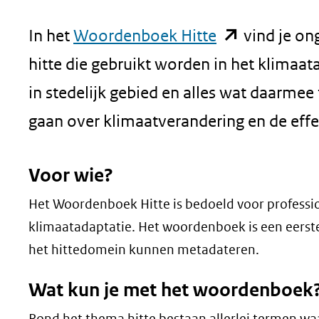
geweigerd.
(opent
In het
Woordenboek Hitte
vind je on
in
hitte die gebruikt worden in het klimaat
nieuw
in stedelijk gebied en alles wat daarmee
venster)
gaan over klimaatverandering en de effe
(verwijst
Voor wie?
naar
Het Woordenboek Hitte is bedoeld voor professio
een
klimaatadaptatie. Het woordenboek is een eerst
andere
het hittedomein kunnen metadateren.
website)
Wat kun je met het woordenboek
Rond het thema hitte bestaan allerlei termen waa