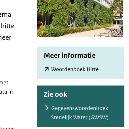
hema
hitte
meer
Meer informatie
(opent
Woordenboek Hitte
in
 met
nieuw
ata in
Zie ook
venster)
(verwijst
Gegevenswoordenboek
naar
Stedelijk Water (GWSW)
een
standen