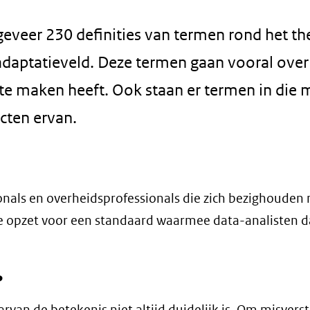
geveer 230 definities van termen rond het t
adaptatieveld. Deze termen gaan vooral over 
 te maken heeft. Ook staan er termen in die 
cten ervan.
nals en overheidsprofessionals die zich bezighouden
e opzet voor een standaard waarmee data-analisten d
?
rvan de betekenis niet altijd duidelijk is. Om misver