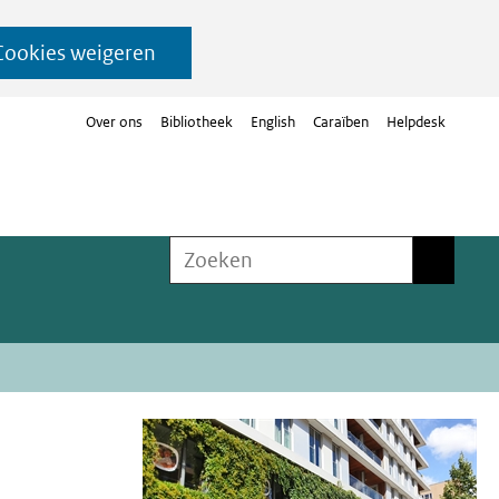
Cookies weigeren
Over ons
Bibliotheek
English
Caraïben
Helpdesk
Zoeken
Zoeken