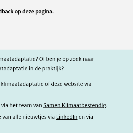
dback op deze pagina.
imaatadaptatie? Of ben je op zoek naar
tadaptatie in de praktijk?
r klimaatadaptatie of deze website via
 via het team van
Samen Klimaatbestendig
.
(opent
e van alle nieuwtjes via
LinkedIn
en via
in