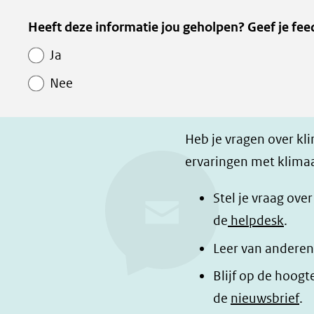
e
e
e
Kopie
Heeft deze informatie jou geholpen? Geef je fee
l
l
z
van
e
e
e
Ja
Paginawaardering
n
n
p
Nee
o
o
a
p
p
g
F
L
i
Heb je vragen over kl
a
i
n
ervaringen met klimaa
c
n
a
e
k
d
Stel je vraag ove
b
e
e
de
helpdesk
.
o
d
l
Leer van anderen
o
I
e
Blijf op de hoogt
k
n
n
de
nieuwsbrief
.
(opent
(opent
o