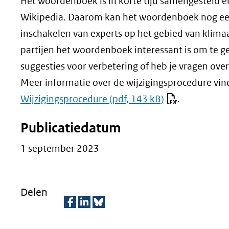
Het woordenboek is in korte tijd samengesteld en
Wikipedia. Daarom kan het woordenboek nog een 
inschakelen van experts op het gebied van klima
partijen het woordenboek interessant is om te g
suggesties voor verbetering of heb je vragen o
Meer informatie over de wijzigingsprocedure vin
Wijzigingsprocedure
(pdf, 143 kB)
.
Publicatiedatum
1 september 2023
Delen
D
D
D