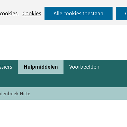
Ga
 cookies.
Cookies
Alle cookies toestaan
naar
ge)
de
inhoud
siers
Hulpmiddelen
Voorbeelden
denboek Hitte