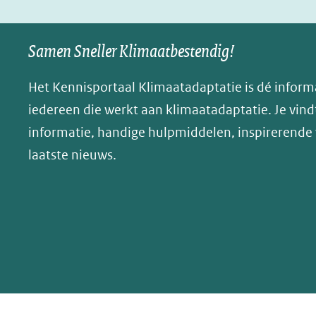
in
in
p
nieuw
nieuw
B
Samen Sneller Klimaatbestendig!
venster)
venster)
l
(verwijst
(verwijst
u
Het Kennisportaal Klimaatadaptatie is dé inform
naar
naar
e
iedereen die werkt aan klimaatadaptatie. Je vindt
een
een
s
informatie, handige hulpmiddelen, inspirerende
andere
andere
k
website)
website)
laatste nieuws.
y
(opent
in
nieuw
venster)
(verwijst
naar
een