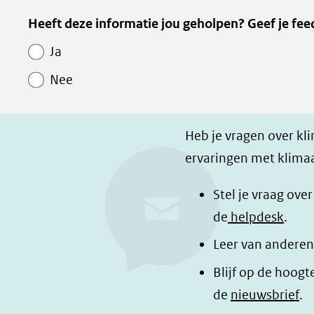
e
e
e
Kopie
Heeft deze informatie jou geholpen? Geef je fee
l
l
z
van
e
e
e
Ja
Paginawaardering
n
n
p
Nee
o
o
a
p
p
g
F
L
i
Heb je vragen over kl
a
i
n
ervaringen met klimaa
c
n
a
e
k
d
Stel je vraag ove
b
e
e
de
helpdesk
.
o
d
l
Leer van anderen
o
I
e
Blijf op de hoogt
k
n
n
de
nieuwsbrief
.
(opent
(opent
o