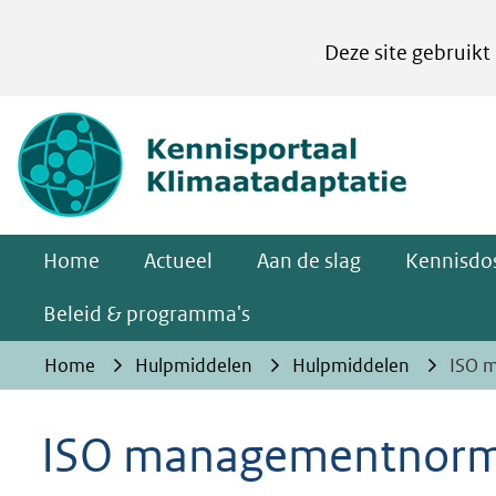
Cookies
Deze site gebruikt
instellen
Hier
(naar homepa
kan
het
gebruik
van
Home
Actueel
Aan de slag
Kennisdos
cookies
op
Beleid & programma's
deze
Home
Hulpmiddelen
Hulpmiddelen
ISO 
website
worden
ISO managementnorme
toegestaan
of