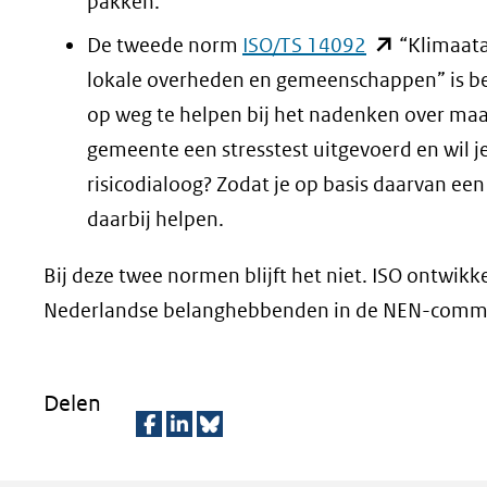
naar
pakken.
een
(opent
De tweede norm
ISO/TS 14092
“Klimaatad
andere
in
lokale overheden en gemeenschappen” is be
website)
nieuw
op weg te helpen bij het nadenken over maat
venster)
gemeente een stresstest uitgevoerd en wil j
(verwijst
risicodialoog? Zodat je op basis daarvan ee
naar
daarbij helpen.
een
Bij deze twee normen blijft het niet. ISO ontwik
andere
Nederlandse belanghebbenden in de NEN-commis
website)
Delen
D
D
D