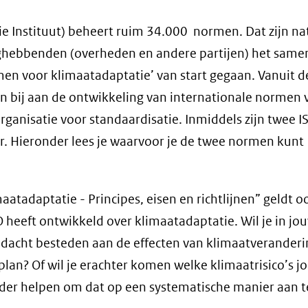
e Instituut) beheert ruim 34.000 normen. Dat zijn na
ghebbenden (overheden en andere partijen) het same
men voor klimaatadaptatie’ van start gegaan. Vanuit d
bij aan de ontwikkeling van internationale normen 
rganisatie voor standaardisatie. Inmiddels zijn twee I
. Hieronder lees je waarvoor je de twee normen kunt
aatadaptatie - Principes, eisen en richtlijnen” geldt o
O heeft ontwikkeld over klimaatadaptatie. Wil je in jo
aandacht besteden aan de effecten van klimaatveranderi
plan? Of wil je erachter komen welke klimaatrisico’s j
rder helpen om dat op een systematische manier aan t