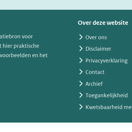
nieuw
venster)
(verwijst
Over deze website
naar
atiebron voor
Over ons
een
 hier praktische
andere
Disclaimer
 voorbeelden en het
website)
Privacyverklaring
Contact
Archief
Toegankelijkheid
Kwetsbaarheid me