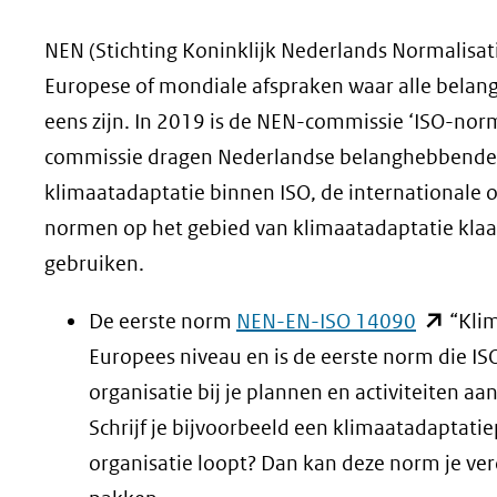
geweigerd.
NEN (Stichting Koninklijk Nederlands Normalisati
Europese of mondiale afspraken waar alle belan
eens zijn. In 2019 is de NEN-commissie ‘ISO-nor
commissie dragen Nederlandse belanghebbenden 
klimaatadaptatie binnen ISO, de internationale o
normen op het gebied van klimaatadaptatie klaar
gebruiken.
(opent
De eerste norm
NEN-EN-ISO 14090
“Klim
in
Europees niveau en is de eerste norm die IS
nieuw
organisatie bij je plannen en activiteiten 
venster)
Schrijf je bijvoorbeeld een klimaatadaptatie
(verwijst
organisatie loopt? Dan kan deze norm je ve