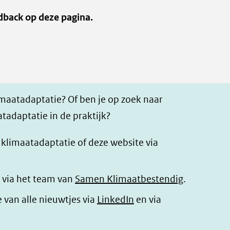
dback op deze pagina.
imaatadaptatie? Of ben je op zoek naar
tadaptatie in de praktijk?
r klimaatadaptatie of deze website via
 via het team van
Samen Klimaatbestendig
.
(opent
e van alle nieuwtjes via
LinkedIn
en via
in