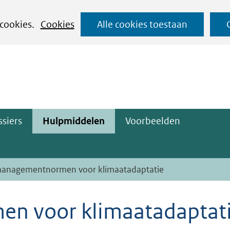
Ga
 cookies.
Cookies
Alle cookies toestaan
naar
ge)
de
inhoud
siers
Hulpmiddelen
Voorbeelden
managementnormen voor klimaatadaptatie
n voor klimaatadaptat