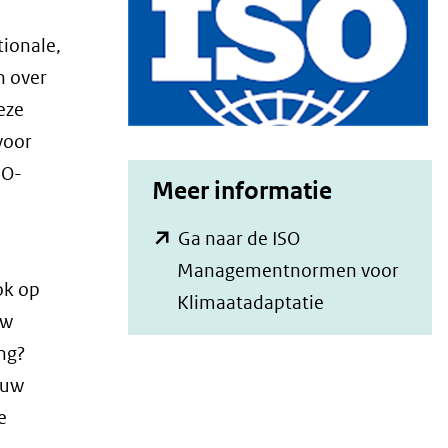
tionale,
n over
eze
voor
SO-
Meer informatie
Ga naar de ISO
Managementnormen voor
ok op
(opent
Klimaatadaptatie
uw
in
ng?
nieuw
ouw
venster)
e
(verwijst