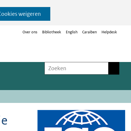
Cookies weigeren
Over ons
Bibliotheek
English
Caraïben
Helpdesk
Zoeken
Zoeken
ie