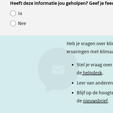
Kopie
Heeft deze informatie jou geholpen? Geef je fee
l
l
z
van
e
e
e
Ja
Paginawaardering
n
n
p
Nee
o
o
a
p
p
g
F
L
i
Heb je vragen over kl
a
i
n
ervaringen met klimaa
c
n
a
e
k
d
Stel je vraag ove
b
e
e
de
helpdesk
.
o
d
l
Leer van anderen
o
I
e
Blijf op de hoogt
k
n
n
de
nieuwsbrief
.
(opent
(opent
o
in
in
p