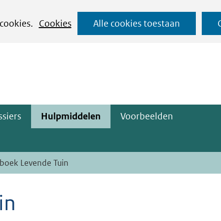
Ga
 cookies.
Cookies
Alle cookies toestaan
naar
ge)
de
inhoud
siers
Hulpmiddelen
Voorbeelden
boek Levende Tuin
in