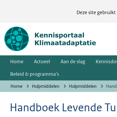
Cookies
Deze site gebruikt
instellen
Hier
(naar homepa
kan
het
gebruik
van
Home
Actueel
Aan de slag
Kennisdos
cookies
op
Beleid & programma's
deze
Home
Hulpmiddelen
Hulpmiddelen
Hand
website
worden
Handboek Levende Tu
toegestaan
of