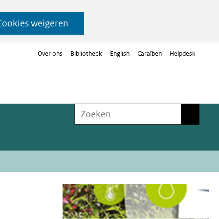
Cookies weigeren
Over ons
Bibliotheek
English
Caraïben
Helpdesk
Zoeken
Zoeken