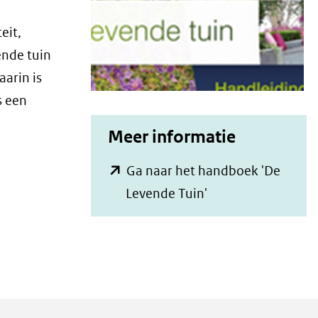
eit,
ende tuin
aarin is
s een
Meer informatie
Ga naar het handboek 'De
(opent
Levende Tuin'
in
nieuw
venster)
(verwijst
naar