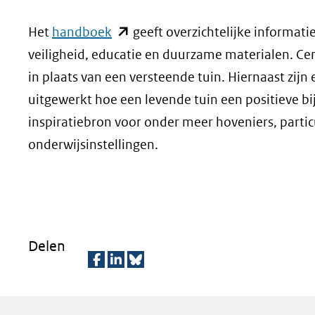
geweigerd.
(opent
Het
handboek
geeft overzichtelijke informatie 
in
veiligheid, educatie en duurzame materialen. Ce
nieuw
in plaats van een versteende tuin. Hiernaast zijn
venster)
uitgewerkt hoe een levende tuin een positieve bi
(verwijst
inspiratiebron voor onder meer hoveniers, partic
naar
onderwijsinstellingen.
een
andere
website)
Delen
D
D
D
e
e
e