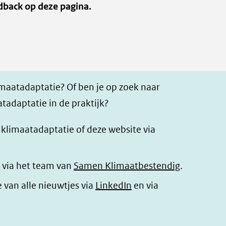
dback op deze pagina.
imaatadaptatie? Of ben je op zoek naar
tadaptatie in de praktijk?
r klimaatadaptatie of deze website via
 via het team van
Samen Klimaatbestendig
.
(opent
e van alle nieuwtjes via
LinkedIn
en via
in
nieuw