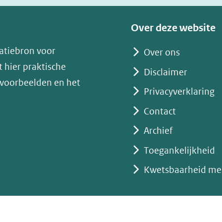
venster)
(verwijst
Over deze website
naar
atiebron voor
Over ons
een
 hier praktische
andere
Disclaimer
 voorbeelden en het
website)
Privacyverklaring
Contact
Archief
Toegankelijkheid
Kwetsbaarheid me