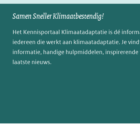
nieuw
nieuw
B
Samen Sneller Klimaatbestendig!
venster)
venster)
l
(verwijst
(verwijst
u
Het Kennisportaal Klimaatadaptatie is dé inform
naar
naar
e
iedereen die werkt aan klimaatadaptatie. Je vindt
een
een
s
informatie, handige hulpmiddelen, inspirerende
andere
andere
k
website)
website)
laatste nieuws.
y
(opent
in
nieuw
venster)
(verwijst
naar
een
andere