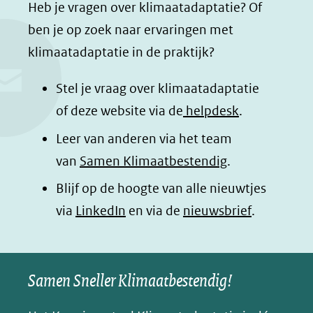
a
i
h
n
Heb je vragen over klimaatadaptatie? Of
c
n
a
a
ben je op zoek naar ervaringen met
e
k
t
d
klimaatadaptatie in de praktijk?
b
e
s
e
o
d
a
l
Stel je vraag over klimaatadaptatie
o
I
p
e
of deze website via de
helpdesk
.
k
n
p
n
Leer van anderen via het team
(opent
(opent
(opent
o
van
Samen Klimaatbestendig
.
in
in
in
p
Blijf op de hoogte van alle nieuwtjes
nieuw
nieuw
nieuw
B
(opent
via
LinkedIn
venster)
venster)
en via de
venster)
nieuwsbrief
.
l
(verwijst
(verwijst
(verwijst
in
u
naar
naar
naar
e
nieuw
een
een
een
s
Samen Sneller Klimaatbestendig!
venster)
andere
andere
andere
k
(verwijst