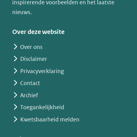
inspirerende voorbeelden en het laatste
(verwijst
nieuws.
naar
een
Over deze website
andere
website)
Over ons
Disclaimer
Privacyverklaring
Contact
Archief
Toegankelijkheid
Kwetsbaarheid melden