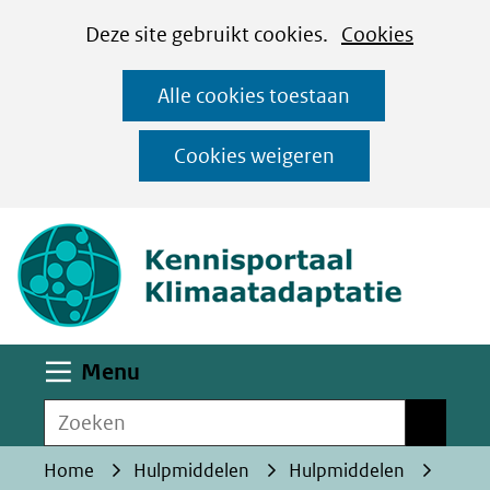
Cookies
Ga
Hier
Deze site gebruikt cookies.
Cookies
instellen
naar
kan
Alle cookies toestaan
de
het
inhoud
gebruik
Cookies weigeren
van
(naar homepa
cookies
op
deze
website
worden
Uitklappen
Menu
toegestaan
Zoeken
of
Zoeken
geweigerd.
Home
Hulpmiddelen
Hulpmiddelen