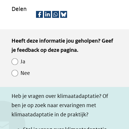
Delen
D
D
D
D
e
e
e
e
Kopie
Heeft deze informatie jou geholpen? Geef
l
l
l
z
van
je feedback op deze pagina.
e
e
e
e
Paginawaardering
n
n
n
p
Ja
o
o
o
a
Nee
p
p
p
g
F
L
W
i
a
i
h
n
Heb je vragen over klimaatadaptatie? Of
c
n
a
a
ben je op zoek naar ervaringen met
e
k
t
d
klimaatadaptatie in de praktijk?
b
e
s
e
o
d
a
l