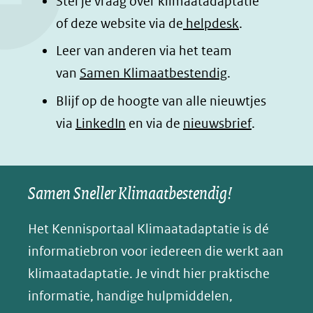
Stel je vraag over klimaatadaptatie
o
I
p
e
of deze website via de
helpdesk
.
k
n
p
n
Leer van anderen via het team
(opent
(opent
(opent
o
van
Samen Klimaatbestendig
.
in
in
in
p
Blijf op de hoogte van alle nieuwtjes
nieuw
nieuw
nieuw
B
(opent
via
LinkedIn
venster)
venster)
en via de
venster)
nieuwsbrief
.
l
(verwijst
(verwijst
(verwijst
in
u
naar
naar
naar
e
nieuw
een
een
een
s
Samen Sneller Klimaatbestendig!
venster)
andere
andere
andere
k
(verwijst
website)
website)
website)
Het Kennisportaal Klimaatadaptatie is dé
y
naar
(opent
informatiebron voor iedereen die werkt aan
een
in
klimaatadaptatie. Je vindt hier praktische
andere
nieuw
informatie, handige hulpmiddelen,
website)
venster)