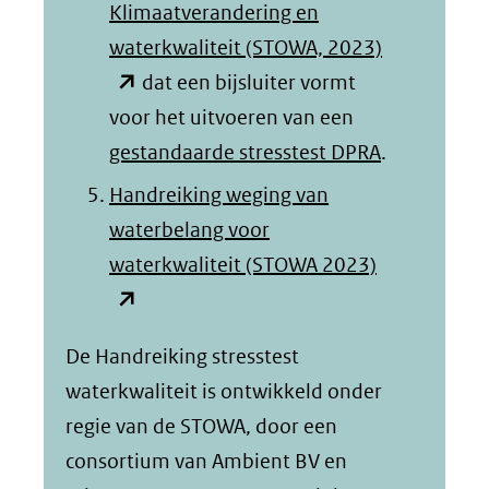
venster)
Klimaatverandering en
(verwijst
(opent
waterkwaliteit (STOWA, 2023)
naar
in
dat een bijsluiter vormt
een
nieuw
voor het uitvoeren van een
andere
venster)
gestandaarde stresstest DPRA
.
website)
(verwijst
Handreiking weging van
naar
waterbelang voor
een
(opent
waterkwaliteit (STOWA 2023)
andere
in
website)
nieuw
De Handreiking stresstest
venster)
waterkwaliteit is ontwikkeld onder
(verwijst
regie van de STOWA, door een
naar
consortium van Ambient BV en
een