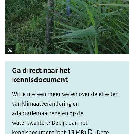
Kli
k
Ga direct naar het
vo
kennisdocument
or
ee
Wil je meteen meer weten over de effecten
n
ve
van klimaatverandering en
rg
adaptatiemaatregelen op de
ro
waterkwaliteit? Bekijk dan het
ti
kennisdocument
(pdf, 13 MB)
. Deze
(afbeelding:
ng