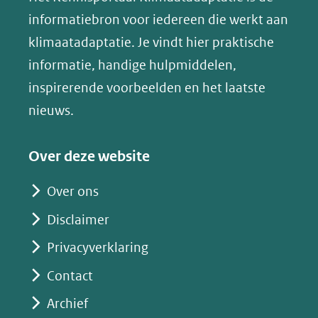
naar
(opent
informatiebron voor iedereen die werkt aan
een
in
klimaatadaptatie. Je vindt hier praktische
andere
nieuw
informatie, handige hulpmiddelen,
website)
venster)
inspirerende voorbeelden en het laatste
(verwijst
nieuws.
naar
een
Over deze website
andere
website)
Over ons
Disclaimer
Privacyverklaring
Contact
Archief