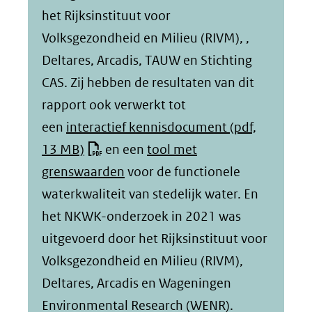
(verwijst
naar
het Rijksinstituut voor
naar
een
Volksgezondheid en Milieu (RIVM), ,
een
andere
Deltares, Arcadis, TAUW en Stichting
andere
website)
CAS. Zij hebben de resultaten van dit
website)
rapport ook verwerkt tot
een
interactief kennisdocument
(pdf,
13 MB)
en een
tool met
grenswaarden
voor de functionele
waterkwaliteit van stedelijk water. En
het NKWK-onderzoek in 2021 was
uitgevoerd door het Rijksinstituut voor
Volksgezondheid en Milieu (RIVM),
Deltares, Arcadis en Wageningen
Environmental Research (WENR).