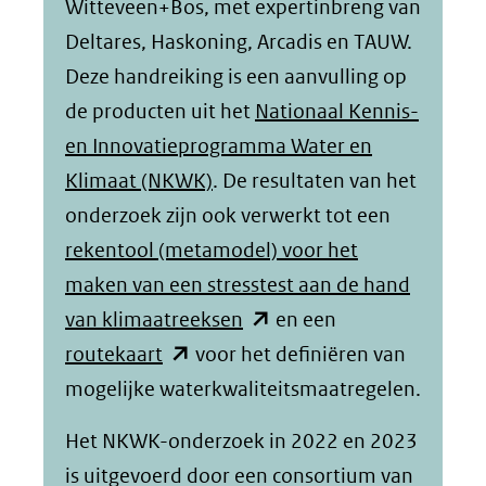
Witteveen+Bos, met expertinbreng van
andere
Deltares, Haskoning, Arcadis en TAUW.
website)
Deze handreiking is een aanvulling op
de producten uit het
Nationaal Kennis-
en Innovatieprogramma Water en
Klimaat (NKWK)
. De resultaten van het
onderzoek zijn ook verwerkt tot een
rekentool (metamodel) voor het
maken van een stresstest aan de hand
(opent
van klimaatreeksen
en een
(opent
in
routekaart
voor het definiëren van
in
nieuw
mogelijke waterkwaliteitsmaatregelen.
nieuw
venster)
Het NKWK-onderzoek in 2022 en 2023
venster)
(verwijst
is uitgevoerd door een consortium van