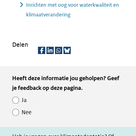
Inrichten met oog voor waterkwaliteit en
klimaatverandering
Delen
D
D
D
D
e
e
e
e
Kopie
Heeft deze informatie jou geholpen? Geef
l
l
l
z
van
je feedback op deze pagina.
e
e
e
e
Paginawaardering
n
n
n
p
Ja
o
o
o
a
Nee
p
p
p
g
F
L
W
i
a
i
h
n