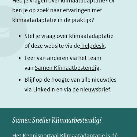
Heb je vragen over klimaatadaptatie? Of
c
n
a
a
ben je op zoek naar ervaringen met
e
k
t
d
klimaatadaptatie in de praktijk?
b
e
s
e
o
d
a
l
Stel je vraag over klimaatadaptatie
o
I
p
e
of deze website via de
helpdesk
.
k
n
p
n
Leer van anderen via het team
(opent
(opent
(opent
o
van
Samen Klimaatbestendig
.
in
in
in
p
Blijf op de hoogte van alle nieuwtjes
nieuw
nieuw
nieuw
B
(opent
via
LinkedIn
venster)
venster)
en via de
venster)
nieuwsbrief
.
l
(verwijst
(verwijst
(verwijst
in
u
naar
naar
naar
e
nieuw
een
een
een
s
Samen Sneller Klimaatbestendig!
venster)
andere
andere
andere
k
(verwijst
website)
website)
website)
Het Kennisportaal Klimaatadaptatie is dé
y