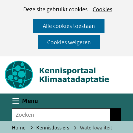
Cookies
Ga
Hier
Deze site gebruikt cookies.
Cookies
instellen
naar
kan
Alle cookies toestaan
de
het
inhoud
gebruik
Cookies weigeren
van
(naar homepa
cookies
op
deze
website
worden
Uitklappen
Menu
toegestaan
Zoeken
of
Zoeken
geweigerd.
Home
Kennisdossiers
Waterkwaliteit