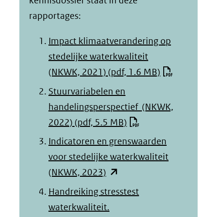
kennisdossier staat in deze
rapportages:
Impact klimaatverandering op
stedelijke waterkwaliteit
(NKWK, 2021)
(pdf, 1.6 MB)
Stuurvariabelen en
handelingsperspectief (NKWK,
2022)
(pdf, 5.5 MB)
Indicatoren en grenswaarden
voor stedelijke waterkwaliteit
(opent
(NKWK, 2023)
in
Handreiking stresstest
nieuw
waterkwaliteit.