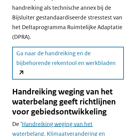
handreiking als technische annex bij de
Bijsluiter gestandaardiseerde stresstest van
het Deltaprogramma Ruimtelijke Adaptatie
(DPRA).
Ga naar de handreiking en de
(opent
bijbehorende rekentool en werkbladen
in
nieuw
Handreiking weging van het
venster)
waterbelang geeft richtlijnen
(verwijs
voor gebiedsontwikkeling
naar
een
De ‘
Handreiking weging van het
andere
waterbelang. Klimaatverandering en