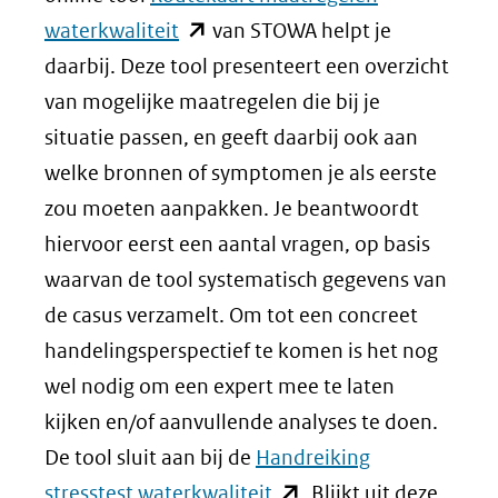
(opent
waterkwaliteit
van STOWA helpt je
in
daarbij. Deze tool presenteert een overzicht
nieuw
van mogelijke maatregelen die bij je
venster)
situatie passen, en geeft daarbij ook aan
(verwijst
welke bronnen of symptomen je als eerste
naar
zou moeten aanpakken. Je beantwoordt
een
hiervoor eerst een aantal vragen, op basis
andere
waarvan de tool systematisch gegevens van
website)
de casus verzamelt. Om tot een concreet
handelingsperspectief te komen is het nog
wel nodig om een expert mee te laten
kijken en/of aanvullende analyses te doen.
De tool sluit aan bij de
Handreiking
(opent
stresstest waterkwaliteit
. Blijkt uit deze