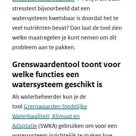
in
stresstest bijvoorbeeld dat een
nieuw
watersysteem kwetsbaar is doordat het te
venster)
veel nutriënten bevat? Dan laat de tool zien
(verwijst
welke maatregelen je kunt nemen om dit
naar
probleem aan te pakken.
een
Grenswaardentool toont voor
andere
welke functies een
website)
watersysteem geschikt is
Als waterbeheerder kun je de
tool
Grenswaarden Stedelijke
Waterkwaliteit, Klimaat en
Adaptatie
(SWKA) gebruiken om voor een
watersysteem inzichtelijk te maken hoe