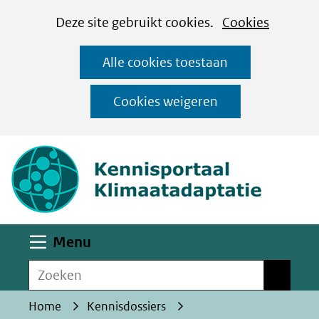
Cookies
Ga
Hier
Deze site gebruikt cookies.
Cookies
instellen
naar
kan
Alle cookies toestaan
de
het
inhoud
gebruik
Cookies weigeren
van
(naar homepa
cookies
op
deze
website
worden
Uitklappen
Menu
toegestaan
Zoeken
of
Zoeken
geweigerd.
Home
Kennisdossiers