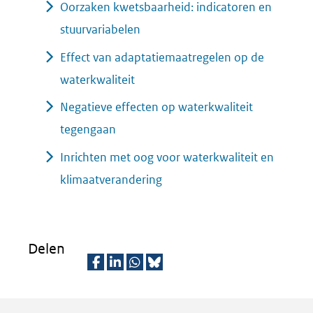
Oorzaken kwetsbaarheid: indicatoren en
stuurvariabelen
Effect van adaptatiemaatregelen op de
waterkwaliteit
Negatieve effecten op waterkwaliteit
tegengaan
Inrichten met oog voor waterkwaliteit en
klimaatverandering
Delen
D
D
D
D
e
e
e
e