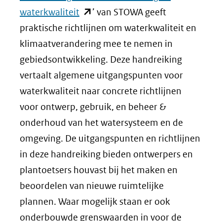
website
(opent
waterkwaliteit
’ van STOWA geeft
in
praktische richtlijnen om waterkwaliteit en
nieuw
klimaatverandering mee te nemen in
venster)
gebiedsontwikkeling. Deze handreiking
(verwijst
vertaalt algemene uitgangspunten voor
naar
waterkwaliteit naar concrete richtlijnen
een
voor ontwerp, gebruik, en beheer &
andere
onderhoud van het watersysteem en de
website)
omgeving. De uitgangspunten en richtlijnen
in deze handreiking bieden ontwerpers en
plantoetsers houvast bij het maken en
beoordelen van nieuwe ruimtelijke
plannen. Waar mogelijk staan er ook
onderbouwde grenswaarden in voor de