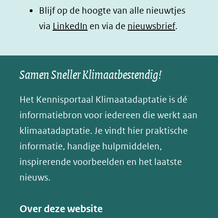
Blijf op de hoogte van alle nieuwtjes
nieuw
nieuw
nieuw
B
(opent
via
LinkedIn
venster)
venster)
en via de
venster)
nieuwsbrief
.
l
(verwijst
(verwijst
(verwijst
in
u
naar
naar
naar
e
nieuw
een
een
een
s
Samen Sneller Klimaatbestendig!
venster)
andere
andere
andere
k
(verwijst
website)
website)
website)
Het Kennisportaal Klimaatadaptatie is dé
y
naar
(opent
informatiebron voor iedereen die werkt aan
een
in
klimaatadaptatie. Je vindt hier praktische
andere
nieuw
informatie, handige hulpmiddelen,
website)
venster)
inspirerende voorbeelden en het laatste
(verwijst
nieuws.
naar
een
Over deze website
andere