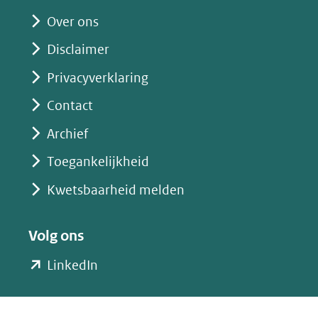
website)
Over ons
Disclaimer
Privacyverklaring
Contact
Archief
Toegankelijkheid
Kwetsbaarheid melden
Volg ons
(opent
LinkedIn
in
nieuw