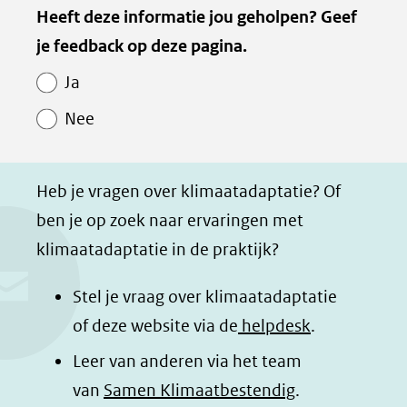
Kopie
Heeft deze informatie jou geholpen? Geef
l
l
l
z
van
je feedback op deze pagina.
e
e
e
e
Paginawaardering
n
n
n
p
Ja
o
o
o
a
Nee
p
p
p
g
F
L
W
i
a
i
h
n
Heb je vragen over klimaatadaptatie? Of
c
n
a
a
ben je op zoek naar ervaringen met
e
k
t
d
klimaatadaptatie in de praktijk?
b
e
s
e
o
d
a
l
Stel je vraag over klimaatadaptatie
o
I
p
e
of deze website via de
helpdesk
.
k
n
p
n
Leer van anderen via het team
(opent
(opent
(opent
o
van
Samen Klimaatbestendig
.
in
in
in
p