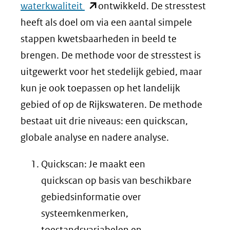
(opent
waterkwaliteit
ontwikkeld. De stresstest
in
heeft als doel om via een aantal simpele
nieuw
stappen kwetsbaarheden in beeld te
venster)
brengen. De methode voor de stresstest is
(verwijst
uitgewerkt voor het stedelijk gebied, maar
naar
kun je ook toepassen op het landelijk
een
gebied of op de Rijkswateren. De methode
andere
bestaat uit drie niveaus: een quickscan,
website)
globale analyse en nadere analyse.
Quickscan: Je maakt een
quickscan op basis van beschikbare
gebiedsinformatie over
systeemkenmerken,
toestandsvariabelen en