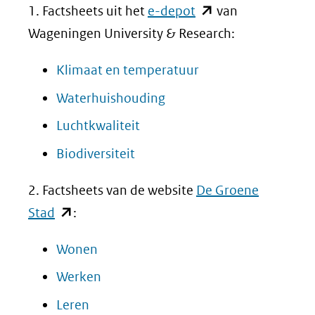
(opent
1. Factsheets uit het
e-depot
van
in
Wageningen University & Research:
nieuw
(opent
Klimaat en temperatuur
venster)
in
(opent
Waterhuishouding
(verwijst
nieuw
in
naar
(opent
Luchtkwaliteit
venster)
nieuw
een
in
(opent
Biodiversiteit
(verwijst
venster)
andere
nieuw
in
naar
(verwijst
2. Factsheets van de website
De Groene
website)
venster)
nieuw
een
naar
(opent
Stad
:
(verwijst
venster)
andere
een
in
naar
(verwijst
(opent
Wonen
website)
andere
nieuw
een
naar
in
(opent
Werken
website)
venster)
andere
een
nieuw
in
(verwijst
(opent
Leren
website)
andere