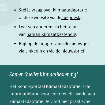
b
e
s
e
o
d
a
l
Stel je vraag over klimaatadaptatie
o
I
p
e
of deze website via de
helpdesk
.
k
n
p
n
Leer van anderen via het team
(opent
(opent
(opent
o
van
Samen Klimaatbestendig
.
in
in
in
p
Blijf op de hoogte van alle nieuwtjes
nieuw
nieuw
nieuw
B
(opent
via
LinkedIn
venster)
venster)
en via de
venster)
nieuwsbrief
.
l
(verwijst
(verwijst
(verwijst
in
u
naar
naar
naar
e
nieuw
een
een
een
s
Samen Sneller Klimaatbestendig!
venster)
andere
andere
andere
k
(verwijst
website)
website)
website)
Het Kennisportaal Klimaatadaptatie is dé
y
naar
(opent
informatiebron voor iedereen die werkt aan
een
in
klimaatadaptatie. Je vindt hier praktische
andere