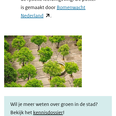
is gemaakt door
Bomenwacht
(opent
Nederland
.
in
nieuw
venster)
(verwijst
naar
een
andere
website)
Wil je meer weten over groen in de stad?
Bekijk het
kennisdossier
!