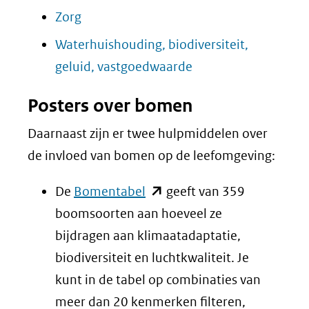
venster)
nieuw
naar
in
(opent
Zorg
website)
(verwijst
venster)
een
nieuw
in
Waterhuishouding, biodiversiteit,
naar
(verwijst
andere
venster)
nieuw
(opent
geluid, vastgoedwaarde
een
naar
website)
(verwijst
venster)
in
andere
een
naar
Posters over bomen
(verwijst
nieuw
website)
andere
een
naar
venster)
Daarnaast zijn er twee hulpmiddelen over
website)
andere
een
(verwijst
de invloed van bomen op de leefomgeving:
website)
andere
naar
(opent
De
Bomentabel
geeft van 359
website)
een
in
boomsoorten aan hoeveel ze
andere
nieuw
bijdragen aan klimaatadaptatie,
website)
venster)
biodiversiteit en luchtkwaliteit. Je
(verwijst
kunt in de tabel op combinaties van
naar
meer dan 20 kenmerken filteren,