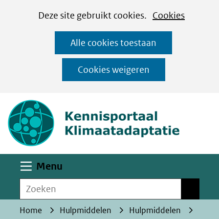
Cookies
Ga
Hier
Deze site gebruikt cookies.
Cookies
instellen
naar
kan
Alle cookies toestaan
de
het
inhoud
gebruik
Cookies weigeren
van
(naar homepa
cookies
op
deze
website
worden
Uitklappen
Menu
toegestaan
Zoeken
of
Zoeken
geweigerd.
Home
Hulpmiddelen
Hulpmiddelen