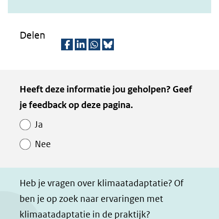
Delen
D
D
D
D
e
e
e
e
Kopie
Heeft deze informatie jou geholpen? Geef
l
l
l
z
van
je feedback op deze pagina.
e
e
e
e
Paginawaardering
n
n
n
p
Ja
o
o
o
a
Nee
p
p
p
g
F
L
W
i
a
i
h
n
Heb je vragen over klimaatadaptatie? Of
c
n
a
a
ben je op zoek naar ervaringen met
e
k
t
d
klimaatadaptatie in de praktijk?