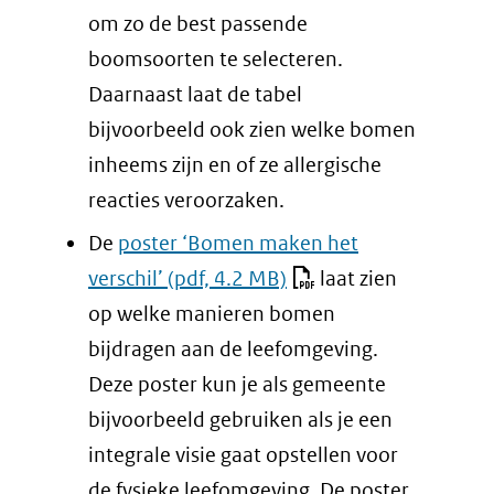
een
om zo de best passende
andere
boomsoorten te selecteren.
website)
Daarnaast laat de tabel
bijvoorbeeld ook zien welke bomen
inheems zijn en of ze allergische
reacties veroorzaken.
De
poster ‘Bomen maken het
verschil’
(pdf, 4.2 MB)
laat zien
op welke manieren bomen
bijdragen aan de leefomgeving.
Deze poster kun je als gemeente
bijvoorbeeld gebruiken als je een
integrale visie gaat opstellen voor
de fysieke leefomgeving. De poster