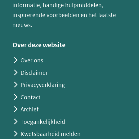
nieuw
informatie, handige hulpmiddelen,
website)
venster)
inspirerende voorbeelden en het laatste
(verwijst
nieuws.
naar
een
Over deze website
andere
website)
Over ons
Disclaimer
Privacyverklaring
Contact
Archief
Toegankelijkheid
Kwetsbaarheid melden