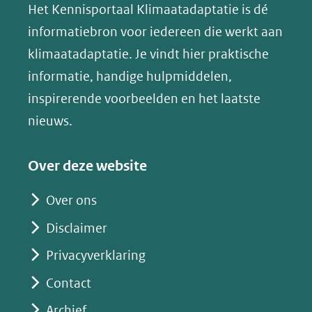
website)
website)
website)
Het Kennisportaal Klimaatadaptatie is dé
y
naar
(opent
informatiebron voor iedereen die werkt aan
een
in
klimaatadaptatie. Je vindt hier praktische
andere
nieuw
informatie, handige hulpmiddelen,
website)
venster)
inspirerende voorbeelden en het laatste
(verwijst
nieuws.
naar
een
Over deze website
andere
website)
Over ons
Disclaimer
Privacyverklaring
Contact
Archief