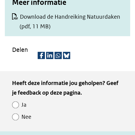
Meer informatie
Download de Handreiking Natuurdaken
(pdf, 11 MB)
Delen
D
D
D
D
e
e
e
e
Kopie
Heeft deze informatie jou geholpen? Geef
l
l
l
z
van
je feedback op deze pagina.
e
e
e
e
Paginawaardering
n
n
n
p
Ja
o
o
o
a
Nee
p
p
p
g
F
L
W
i