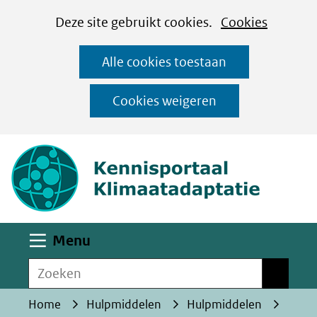
Cookies
Ga
Hier
Deze site gebruikt cookies.
Cookies
instellen
naar
kan
Alle cookies toestaan
de
het
inhoud
gebruik
Cookies weigeren
van
(naar homepa
cookies
op
deze
website
worden
Uitklappen
Menu
toegestaan
Zoeken
of
Zoeken
geweigerd.
Home
Hulpmiddelen
Hulpmiddelen