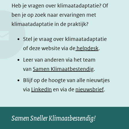
a
i
h
n
Heb je vragen over klimaatadaptatie? Of
c
n
a
a
ben je op zoek naar ervaringen met
e
k
t
d
klimaatadaptatie in de praktijk?
b
e
s
e
o
d
a
l
Stel je vraag over klimaatadaptatie
o
I
p
e
of deze website via de
helpdesk
.
k
n
p
n
Leer van anderen via het team
(opent
(opent
(opent
o
van
Samen Klimaatbestendig
.
in
in
in
p
Blijf op de hoogte van alle nieuwtjes
nieuw
nieuw
nieuw
B
(opent
via
LinkedIn
venster)
venster)
en via de
venster)
nieuwsbrief
.
l
(verwijst
(verwijst
(verwijst
in
u
naar
naar
naar
e
nieuw
een
een
een
s
Samen Sneller Klimaatbestendig!
venster)
andere
andere
andere
k
(verwijst