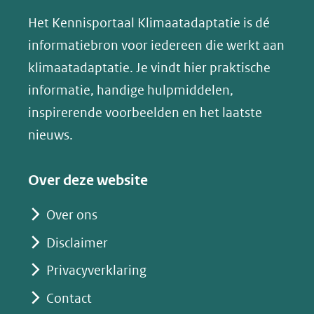
andere
andere
andere
k
(verwijst
website)
website)
website)
Het Kennisportaal Klimaatadaptatie is dé
y
naar
(opent
informatiebron voor iedereen die werkt aan
een
in
klimaatadaptatie. Je vindt hier praktische
andere
nieuw
informatie, handige hulpmiddelen,
website)
venster)
inspirerende voorbeelden en het laatste
(verwijst
nieuws.
naar
een
Over deze website
andere
website)
Over ons
Disclaimer
Privacyverklaring
Contact