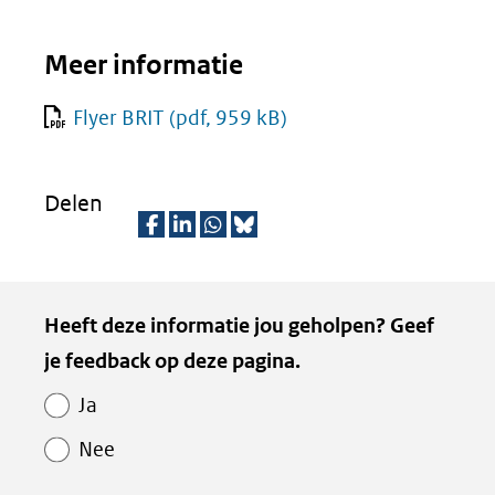
Meer informatie
Flyer BRIT
(pdf, 959 kB)
Delen
D
D
D
D
e
e
e
e
Kopie
Heeft deze informatie jou geholpen? Geef
l
l
l
z
van
je feedback op deze pagina.
e
e
e
e
Paginawaardering
n
n
n
p
Ja
o
o
o
a
Nee
p
p
p
g