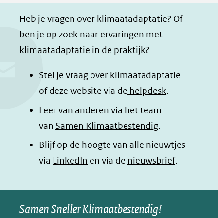
F
L
W
i
a
i
h
n
Heb je vragen over klimaatadaptatie? Of
c
n
a
a
ben je op zoek naar ervaringen met
e
k
t
d
klimaatadaptatie in de praktijk?
b
e
s
e
o
d
a
l
Stel je vraag over klimaatadaptatie
o
I
p
e
of deze website via de
helpdesk
.
k
n
p
n
Leer van anderen via het team
(opent
(opent
(opent
o
van
Samen Klimaatbestendig
.
in
in
in
p
Blijf op de hoogte van alle nieuwtjes
nieuw
nieuw
nieuw
B
(opent
via
LinkedIn
venster)
venster)
en via de
venster)
nieuwsbrief
.
l
(verwijst
(verwijst
(verwijst
in
u
naar
naar
naar
e
nieuw
een
een
een
s
Samen Sneller Klimaatbestendig!
venster)