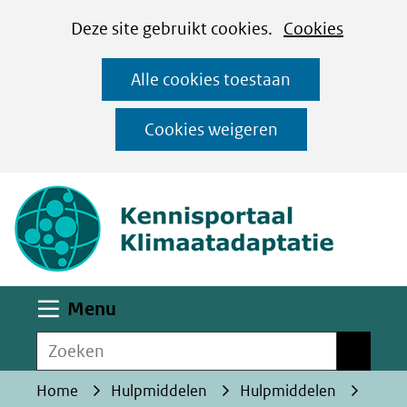
Cookies
Ga
Hier
Deze site gebruikt cookies.
Cookies
instellen
naar
kan
Alle cookies toestaan
de
het
inhoud
gebruik
Cookies weigeren
van
(naar homepa
cookies
op
deze
website
worden
Uitklappen
Menu
toegestaan
Zoeken
of
Zoeken
geweigerd.
Home
Hulpmiddelen
Hulpmiddelen