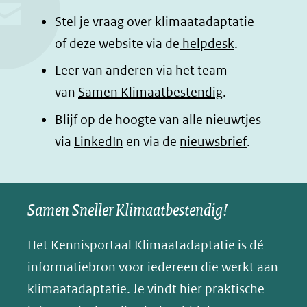
o
d
a
l
Stel je vraag over klimaatadaptatie
o
I
p
e
of deze website via de
helpdesk
.
k
n
p
n
Leer van anderen via het team
(opent
(opent
(opent
o
van
Samen Klimaatbestendig
.
in
in
in
p
Blijf op de hoogte van alle nieuwtjes
nieuw
nieuw
nieuw
B
(opent
via
LinkedIn
venster)
venster)
en via de
venster)
nieuwsbrief
.
l
(verwijst
(verwijst
(verwijst
in
u
naar
naar
naar
e
nieuw
een
een
een
s
Samen Sneller Klimaatbestendig!
venster)
andere
andere
andere
k
(verwijst
website)
website)
website)
Het Kennisportaal Klimaatadaptatie is dé
y
naar
(opent
informatiebron voor iedereen die werkt aan
een
in
klimaatadaptatie. Je vindt hier praktische
andere
nieuw