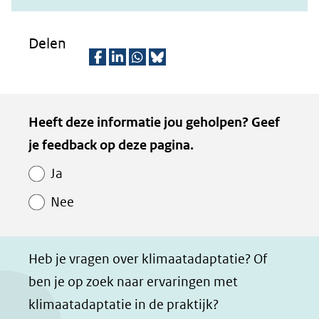
nieuw
venster)
Delen
(verwijst
naar
D
D
D
D
een
e
e
e
e
Kopie
andere
Heeft deze informatie jou geholpen? Geef
l
l
l
z
website)
van
je feedback op deze pagina.
e
e
e
e
Paginawaardering
n
n
n
p
Ja
o
o
o
a
Nee
p
p
p
g
F
L
W
i
a
i
h
n
Heb je vragen over klimaatadaptatie? Of
c
n
a
a
ben je op zoek naar ervaringen met
e
k
t
d
klimaatadaptatie in de praktijk?
b
e
s
e