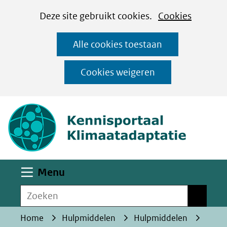
Cookies
Ga
Hier
Deze site gebruikt cookies.
Cookies
instellen
naar
kan
Alle cookies toestaan
de
het
inhoud
gebruik
Cookies weigeren
van
(naar homepa
cookies
op
deze
website
worden
Uitklappen
Menu
toegestaan
Zoeken
of
Zoeken
geweigerd.
Home
Hulpmiddelen
Hulpmiddelen