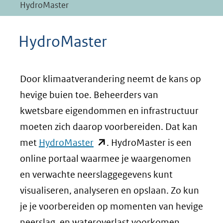
HydroMaster
HydroMaster
Door klimaatverandering neemt de kans op
hevige buien toe. Beheerders van
kwetsbare eigendommen en infrastructuur
moeten zich daarop voorbereiden. Dat kan
(opent
met
HydroMaster
. HydroMaster is een
in
online portaal waarmee je waargenomen
nieuw
en verwachte neerslaggegevens kunt
venster)
visualiseren, analyseren en opslaan. Zo kun
(verwijst
je je voorbereiden op momenten van hevige
naar
neerslag, en wateroverlast voorkomen.