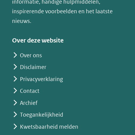
informatie, handige hulpmiddelen,
website)
venster)
inspirerende voorbeelden en het laatste
(verwijst
nieuws.
naar
een
Over deze website
andere
website)
Over ons
Disclaimer
Privacyverklaring
Contact
Archief
Toegankelijkheid
Kwetsbaarheid melden