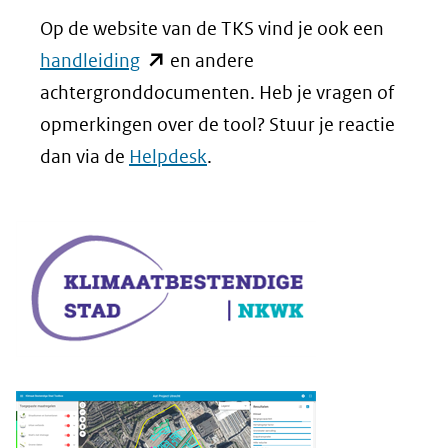
venster)
in
een
Op de website van de TKS vind je ook een
(verwijst
nieuw
andere
(opent
handleiding
en andere
naar
venster)
website)
in
achtergronddocumenten. Heb je vragen of
een
(verwijst
nieuw
opmerkingen over de tool? Stuur je reactie
andere
naar
venster)
dan via de
Helpdesk
.
website)
een
(verwijst
andere
naar
website)
een
andere
website)