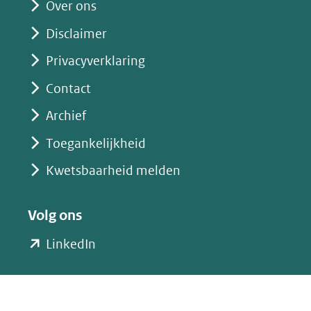
website)
Over ons
Disclaimer
Privacyverklaring
Contact
Archief
Toegankelijkheid
Kwetsbaarheid melden
Volg ons
(opent
LinkedIn
in
nieuw
venster)