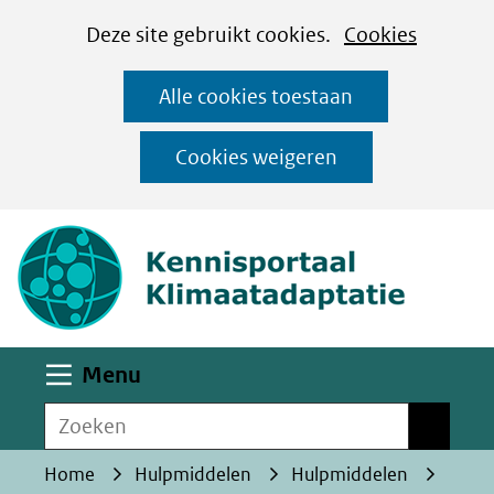
Cookies
Ga
Hier
Deze site gebruikt cookies.
Cookies
instellen
naar
kan
Alle cookies toestaan
de
het
inhoud
gebruik
Cookies weigeren
van
(naar homepa
cookies
op
deze
website
worden
Uitklappen
Menu
toegestaan
Zoeken
of
Zoeken
geweigerd.
Home
Hulpmiddelen
Hulpmiddelen