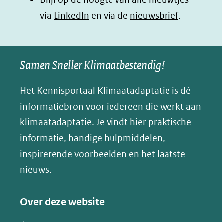
nieuw
nieuw
nieuw
B
(opent
via
LinkedIn
venster)
venster)
en via de
venster)
nieuwsbrief
.
l
(verwijst
(verwijst
(verwijst
in
u
naar
naar
naar
e
nieuw
een
een
een
s
Samen Sneller Klimaatbestendig!
venster)
andere
andere
andere
k
(verwijst
website)
website)
website)
Het Kennisportaal Klimaatadaptatie is dé
y
naar
(opent
informatiebron voor iedereen die werkt aan
een
in
klimaatadaptatie. Je vindt hier praktische
andere
nieuw
informatie, handige hulpmiddelen,
website)
venster)
inspirerende voorbeelden en het laatste
(verwijst
nieuws.
naar
een
Over deze website
andere