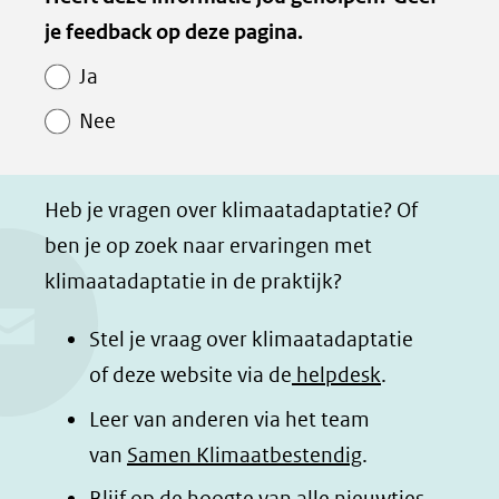
l
l
l
z
van
je feedback op deze pagina.
e
e
e
e
andere
Paginawaardering
n
n
n
p
website)
Ja
o
o
o
a
Nee
p
p
p
g
F
L
W
i
a
i
h
n
Heb je vragen over klimaatadaptatie? Of
c
n
a
a
ben je op zoek naar ervaringen met
e
k
t
d
klimaatadaptatie in de praktijk?
b
e
s
e
o
d
a
l
Stel je vraag over klimaatadaptatie
o
I
p
e
of deze website via de
helpdesk
.
k
n
p
n
Leer van anderen via het team
(opent
(opent
(opent
o
van
Samen Klimaatbestendig
.
in
in
in
p
Blijf op de hoogte van alle nieuwtjes