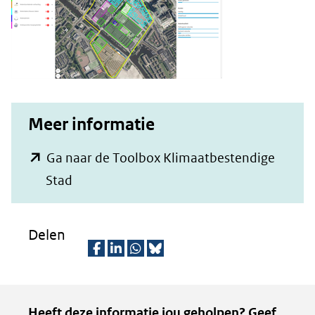
Meer informatie
Ga naar de Toolbox Klimaatbestendige
(opent
Stad
in
nieuw
Delen
venster)
(verwijst
D
D
D
D
naar
e
e
e
e
Kopie
Heeft deze informatie jou geholpen? Geef
een