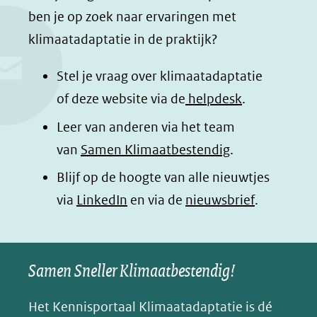
c
n
a
a
ben je op zoek naar ervaringen met
e
k
t
d
klimaatadaptatie in de praktijk?
b
e
s
e
o
d
a
l
Stel je vraag over klimaatadaptatie
o
I
p
e
of deze website via de
helpdesk
.
k
n
p
n
Leer van anderen via het team
(opent
(opent
(opent
o
van
Samen Klimaatbestendig
.
in
in
in
p
Blijf op de hoogte van alle nieuwtjes
nieuw
nieuw
nieuw
B
(opent
via
LinkedIn
venster)
venster)
en via de
venster)
nieuwsbrief
.
l
(verwijst
(verwijst
(verwijst
in
u
naar
naar
naar
e
nieuw
een
een
een
s
Samen Sneller Klimaatbestendig!
venster)
andere
andere
andere
k
(verwijst
website)
website)
website)
Het Kennisportaal Klimaatadaptatie is dé
y
naar