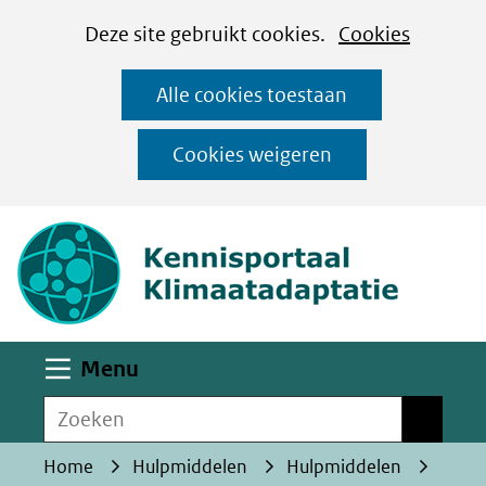
Cookies
Ga
Hier
Deze site gebruikt cookies.
Cookies
instellen
naar
kan
Alle cookies toestaan
de
het
inhoud
gebruik
Cookies weigeren
van
(naar homepa
cookies
op
deze
website
worden
Uitklappen
Menu
toegestaan
Zoeken
of
Zoeken
geweigerd.
Home
Hulpmiddelen
Hulpmiddelen