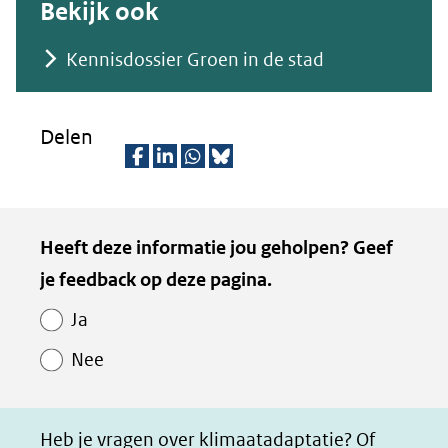
Bekijk ook
venster)
(verwijst
Kennisdossier Groen in de stad
naar
een
Delen
andere
website)
D
D
D
D
e
e
e
e
Kopie
Heeft deze informatie jou geholpen? Geef
l
l
l
z
van
je feedback op deze pagina.
e
e
e
e
Paginawaardering
n
n
n
p
Ja
o
o
o
a
Nee
p
p
p
g
F
L
W
i
a
i
h
n
Heb je vragen over klimaatadaptatie? Of