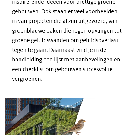
nieuw
inspirerende ideeën voor prettige groene
venster)
gebouwen. Ook staan er veel voorbeelden
(verwijst
in van projecten die al zijn uitgevoerd, van
naar
groenblauwe daken die regen opvangen tot
een
groene geluidswanden om geluidsoverlast
andere
tegen te gaan. Daarnaast vind je in de
website)
handleiding een lijst met aanbevelingen en
een checklist om gebouwen succesvol te
vergroenen.