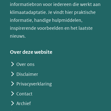
(opent
informatiebron voor iedereen die werkt aan
een
in
klimaatadaptatie. Je vindt hier praktische
andere
nieuw
informatie, handige hulpmiddelen,
website)
venster)
inspirerende voorbeelden en het laatste
(verwijst
nieuws.
naar
een
Over deze website
andere
website)
Over ons
Disclaimer
Privacyverklaring
Contact
Archief