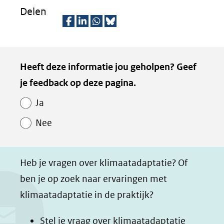
(verwijst
Delen
een
naar
andere
een
D
D
D
D
website)
andere
e
e
e
e
Kopie
website)
Heeft deze informatie jou geholpen? Geef
l
l
l
z
van
je feedback op deze pagina.
e
e
e
e
Paginawaardering
n
n
n
p
Ja
o
o
o
a
Nee
p
p
p
g
F
L
W
i
a
i
h
n
Heb je vragen over klimaatadaptatie? Of
c
n
a
a
ben je op zoek naar ervaringen met
e
k
t
d
klimaatadaptatie in de praktijk?
b
e
s
e
o
d
a
l
Stel je vraag over klimaatadaptatie