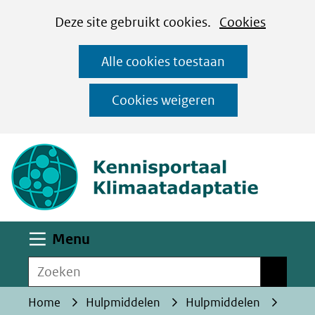
Cookies
Ga
Hier
Deze site gebruikt cookies.
Cookies
instellen
naar
kan
Alle cookies toestaan
de
het
inhoud
gebruik
Cookies weigeren
van
(naar homepa
cookies
op
deze
website
worden
Uitklappen
Menu
toegestaan
Zoeken
of
Zoeken
geweigerd.
Home
Hulpmiddelen
Hulpmiddelen