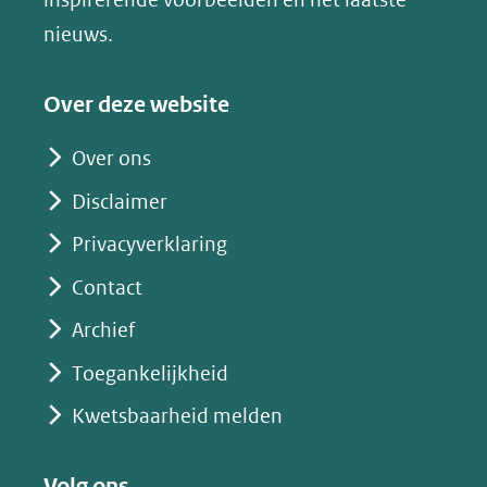
(verwijst
nieuws.
naar
een
Over deze website
andere
website)
Over ons
Disclaimer
Privacyverklaring
Contact
Archief
Toegankelijkheid
Kwetsbaarheid melden
Volg ons