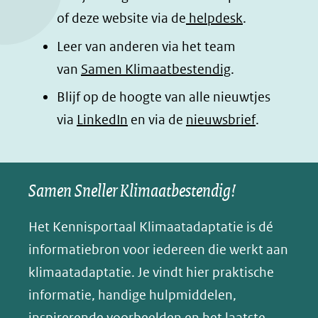
o
I
p
e
of deze website via de
helpdesk
.
k
n
p
n
Leer van anderen via het team
(opent
(opent
(opent
o
van
Samen Klimaatbestendig
.
in
in
in
p
Blijf op de hoogte van alle nieuwtjes
nieuw
nieuw
nieuw
B
(opent
via
LinkedIn
venster)
venster)
en via de
venster)
nieuwsbrief
.
l
(verwijst
(verwijst
(verwijst
in
u
naar
naar
naar
e
nieuw
een
een
een
s
Samen Sneller Klimaatbestendig!
venster)
andere
andere
andere
k
(verwijst
website)
website)
website)
Het Kennisportaal Klimaatadaptatie is dé
y
naar
(opent
informatiebron voor iedereen die werkt aan
een
in
klimaatadaptatie. Je vindt hier praktische
andere
nieuw
informatie, handige hulpmiddelen,
website)
venster)
inspirerende voorbeelden en het laatste