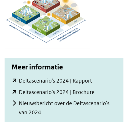
Meer informatie
(opent
Deltascenario's 2024 | Rapport
in
(opent
Deltascenario's 2024 | Brochure
nieuw
in
Nieuwsbericht over de Deltascenario's
venster)
nieuw
van 2024
(verwijst
venster)
naar